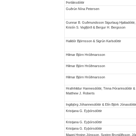
Þorláksdóttir
Guðrún Nína Petersen
Gunnar B. Guðmundsson Sigurlaug Hjaltadóttir,
Kristín S. Vogfjörð & Bergur H. Bergsson
Halldór Björnsson & Sigrún Karlsdóttir
Hilmar Björn Hróðmarsson
Hilmar Björn Hróðmarsson
Hilmar Björn Hróðmarsson
Hrafnhildur Hannesdóttir, Tinna Þórarinsdóttir &
Matthew J. Roberts
Ingibjörg Jóhannesdóttir & Elín Björk Jónasdótti
Kristjana G. Eyþórsdóttir
Kristjana G. Eyþórsdóttir
Kristjana G. Eyþórsdóttir
Magni Hreinn Jónsson, Sveinn Brynjólfsson, Jó