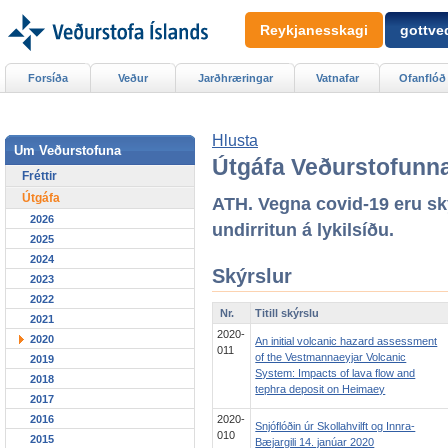
Reykjanesskagi
gottved
Forsíða
Veður
Jarðhræringar
Vatnafar
Ofanflóð
Hlusta
Um Veðurstofuna
Útgáfa Veðurstofunn
Fréttir
Útgáfa
ATH. Vegna covid-19 eru ský
2026
undirritun á lykilsíðu.
2025
2024
Skýrslur
2023
2022
Nr.
Titill skýrslu
2021
2020-
2020
An initial volcanic hazard assessment
011
of the Vestmannaeyjar Volcanic
2019
System: Impacts of lava flow and
2018
tephra deposit on Heimaey
2017
2016
2020-
Snjóflóðin úr Skollahvilft og Innra-
010
2015
Bæjargili 14. janúar 2020