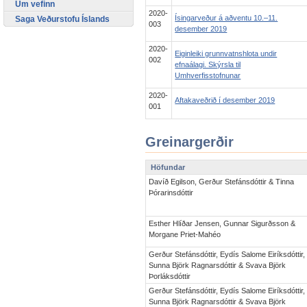
Um vefinn
2020-
Ísingarveður á aðventu 10.–11.
Saga Veðurstofu Íslands
003
desember 2019
2020-
Eiginleiki grunnvatnshlota undir
002
efnaálagi. Skýrsla til
Umhverfisstofnunar
2020-
Aftakaveðrið í desember 2019
001
Greinargerðir
Höfundar
Davíð Egilson, Gerður Stefánsdóttir & Tinna
Þórarinsdóttir
Esther Hlíðar Jensen, Gunnar Sigurðsson &
Morgane Priet-Mahéo
Gerður Stefánsdóttir, Eydís Salome Eiríksdóttir,
Sunna Björk Ragnarsdóttir & Svava Björk
Þorláksdóttir
Gerður Stefánsdóttir, Eydís Salome Eiríksdóttir,
Sunna Björk Ragnarsdóttir & Svava Björk