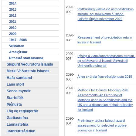
2014
2020-
Vistfræðileg viðmið við ástandsflokkun
2013
009
straum- og stöðuvatna á Ísland.
2012
Leiðrétt útgáfa nóvember 2022
2011
2010
2009
2020-
Reassessment of precipitation return
1947 - 2008
008
levels in Iceland
Veðráttan
Ársskýrslur
2020-
Lýsing á viðmiðunaraðstæðum straum-
Ritaskrá starfsmanna
007
og stöðuvatna á Íslandi. Skýrsla til
Skipurit Veðurstofu Íslands
Umhverfisstofnunar
Merki Veðurstofu Íslands
2020-
Árleg skýrsla flugveðurþjónustu 2019
Hafa samband
006
Laus störf
2020-
Methods for Coastal Flooding Risk
Senda myndir
005
Assessments. An Overview of
Starfsfólk
Methods used in Scandinavia and the
Þjónusta
UK and a discussion of their suitability
for Iceland
Lög og reglugerðir
Gæðastefna
2020-
Preliminary tephra fallout hazard
004
Launastefna
assessment for selected eruptive
scenarios in Iceland
Jafnréttisáætlun