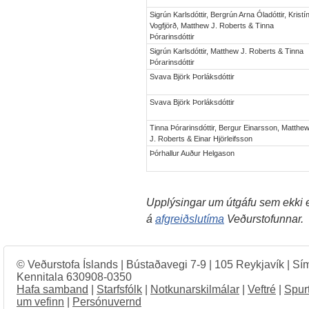
Sigrún Karlsdóttir, Bergrún Arna Óladóttir, Kristí
Vogfjörð, Matthew J. Roberts & Tinna
Þórarinsdóttir
Sigrún Karlsdóttir, Matthew J. Roberts & Tinna
Þórarinsdóttir
Svava Björk Þorláksdóttir
Svava Björk Þorláksdóttir
Tinna Þórarinsdóttir, Bergur Einarsson, Matthe
J. Roberts & Einar Hjörleifsson
Þórhallur Auður Helgason
Upplýsingar um útgáfu sem ekki er
á
afgreiðslutíma
Veðurstofunnar.
© Veðurstofa Íslands | Bústaðavegi 7-9 | 105 Reykjavík | Sí
Kennitala 630908-0350
Hafa samband
|
Starfsfólk
|
Notkunarskilmálar
|
Veftré
|
Spur
um vefinn
|
Persónuvernd