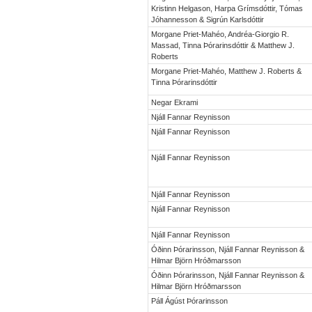
Kristinn Helgason, Harpa Grímsdóttir, Tómas
Jóhannesson & Sigrún Karlsdóttir
Morgane Priet-Mahéo, Andréa-Giorgio R.
Massad, Tinna Þórarinsdóttir & Matthew J.
Roberts
Morgane Priet-Mahéo, Matthew J. Roberts &
Tinna Þórarinsdóttir
Negar Ekrami
Njáll Fannar Reynisson
Njáll Fannar Reynisson
Njáll Fannar Reynisson
Njáll Fannar Reynisson
Njáll Fannar Reynisson
Njáll Fannar Reynisson
Óðinn Þórarinsson, Njáll Fannar Reynisson &
Hilmar Björn Hróðmarsson
Óðinn Þórarinsson, Njáll Fannar Reynisson &
Hilmar Björn Hróðmarsson
Páll Ágúst Þórarinsson