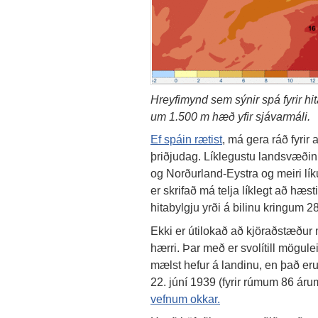
Hreyfimynd sem sýnir spá fyrir hita
um 1.500 m hæð yfir sjávarmáli.
Ef spáin rætist
, má gera ráð fyrir
þriðjudag. Líklegustu landsvæðin
og Norðurland-Eystra og meiri líku
er skrifað má telja líklegt að hæst
hitabylgju yrði á bilinu kringum 28
Ekki er útilokað að kjöraðstæður 
hærri. Þar með er svolítill mögul
mælst hefur á landinu, en það eru
22. júní 1939 (fyrir rúmum 86 áru
vefnum okkar.