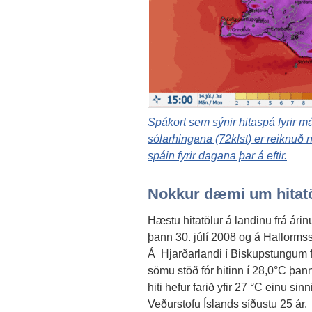
Spákort sem sýnir hitaspá fyrir má
sólarhingana (72klst) er reiknuð 
spáin fyrir dagana þar á eftir.
Nokkur dæmi um hitatö
Hæstu hitatölur á landinu frá ár
þann 30. júlí 2008 og á Hallorms
Á Hjarðarlandi í Biskupstungum fó
sömu stöð fór hitinn í 28,0°C þan
hiti hefur farið yfir 27 °C einu si
Veðurstofu Íslands síðustu 25 ár.