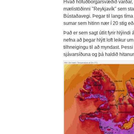
Hvað höfuðborgarsvæðið varðar, þá
mælistöðinni "Reykjavík" sem stað
Bústaðavegi. Þegar til langs tíma 
sumar sem hitinn nær í 20 stig eð
Það er sem sagt útlit fyrir hlýindi
nefna að þegar hlýtt loft leikur u
tilhneigingu til að myndast. Þessi
sjávarsíðuna og þá haldið hitanu