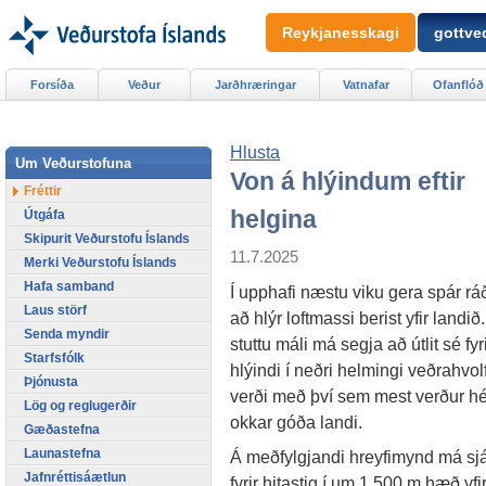
Reykjanesskagi
gottved
Forsíða
Veður
Jarðhræringar
Vatnafar
Ofanflóð
Hlusta
Um Veðurstofuna
Von á hlýindum eftir
Fréttir
helgina
Útgáfa
Skipurit Veðurstofu Íslands
11.7.2025
Merki Veðurstofu Íslands
Hafa samband
Í upphafi næstu viku gera spár ráð
Laus störf
að hlýr loftmassi berist yfir landið.
Senda myndir
stuttu máli má segja að útlit sé fyr
Starfsfólk
hlýindi í neðri helmingi veðrahvol
Þjónusta
verði með því sem mest verður hé
Lög og reglugerðir
okkar góða landi.
Gæðastefna
Launastefna
Á meðfylgjandi hreyfimynd má sj
Jafnréttisáætlun
fyrir hitastig í um 1.500 m hæð yfi