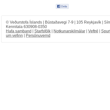
© Veðurstofa Íslands | Bústaðavegi 7-9 | 105 Reykjavík | Sí
Kennitala 630908-0350
Hafa samband
|
Starfsfólk
|
Notkunarskilmálar
|
Veftré
|
Spur
um vefinn
|
Persónuvernd