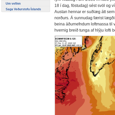
Um vefinn
18 í dag, föstudag) sést svöl og v
Saga Veðurstofu Íslands
Austan hennar er suðlæg átt sem b
norðurs. Á sunnudag færist lægðin 
beina áðurnefndum loftmassa til ve
hvernig breið tunga af hlýju lofti 