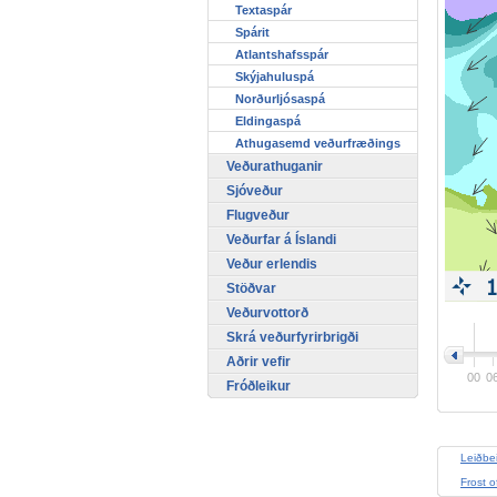
Textaspár
Spárit
Atlantshafsspár
Skýjahuluspá
Norðurljósaspá
Eldingaspá
Athugasemd veðurfræðings
Veðurathuganir
Sjóveður
Flugveður
Veðurfar á Íslandi
Veður erlendis
Stöðvar
Veðurvottorð
>
Skrá veðurfyrirbrigði
Aðrir vefir
00
0
Fróðleikur
Leiðbe
Frost o