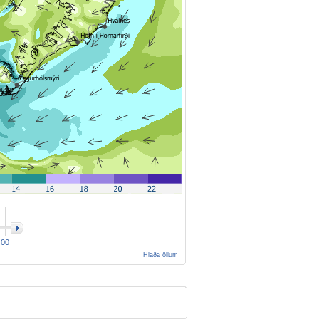
00
Hlaða öllum