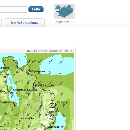
Viðvaranir (engin viðv
Uppfært 25.07
Um Veðurstofuna