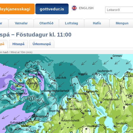
ENGLISH
Reykjanesskagi
gottvedur.is
ar
Vatnafar
Ofanflóð
Loftslag
Hafís
Mengun
spá − Föstudagur kl. 11:00
spá
Hitaspá
Úrkomuspá