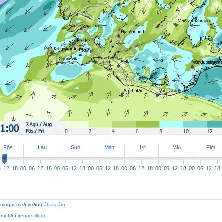
Fös
Lau
Sun
Mán
Þri
Mið
Fim
6
12
18
00
06
12
18
00
06
12
18
00
06
12
18
00
06
12
18
00
06
12
18
00
06
12
18
iningar með veðurþáttaspám
fmetið í vetrarstillum