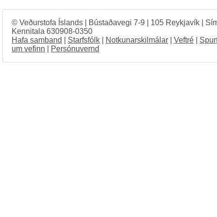
© Veðurstofa Íslands | Bústaðavegi 7-9 | 105 Reykjavík | Sí
Kennitala 630908-0350
Hafa samband
|
Starfsfólk
|
Notkunarskilmálar
|
Veftré
|
Spur
um vefinn
|
Persónuvernd