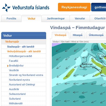
Reykjanesskagi
gottved
Forsíða
Veður
Jarðhræringar
Vatnafar
Ofanflóð
Vindaspá − Fimmtudagur k
Vindaspá
Hitaspá
Úrkomuspá
Veður
Veðurspár
Staðaspár - allt landið
Veðurþáttaspár - allt landið
Höfuðborgarsvæðið
Faxaflói
Breiðafjörður
Vestfirðir
Strandir og Norðurland vestra
Norðurland eystra
Austurland að Glettingi
Austfirðir
Suðausturland
Suðurland
Miðhálendið