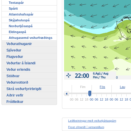
Textaspár
Spárit
Atlantshafsspár
Skýjahuluspá
Norðurljósaspá
Eldingaspá
Athugasemd veðurfræðings
Veðurathuganir
Sjóveður
Flugveður
Veðurfar á Íslandi
Veður erlendis
Stöðvar
Veðurvottorð
>
Fim
Fös
Lau
Skrá veðurfyrirbrigði
Aðrir vefir
00
06
12
18
00
06
12
18
00
06
12
18
Fróðleikur
Leiðbeiningar með veðurþáttaspám
Frost ofmetið í vetrarstillum