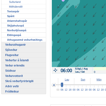
Suðurland
Miðhálendið
Textaspár
Spárit
Atlantshafsspár
Skýjahuluspá
Norðurljósaspá
Eldingaspá
Athugasemd veðurfræðings
Veðurathuganir
Sjóveður
Flugveður
Veðurfar á Íslandi
Veður erlendis
Stöðvar
Veðurvottorð
>
Lau
Sun
Mán
Skrá veðurfyrirbrigði
Aðrir vefir
00
06
12
18
00
06
12
18
00
06
12
18
Fróðleikur