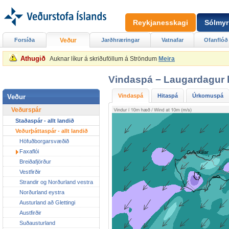
Reykjanesskagi
Sólmyr
Forsíða
Veður
Jarðhræringar
Vatnafar
Ofanflóð
Athugið
Auknar líkur á skriðuföllum á Ströndum
Meira
Vindaspá − Laugardagur k
Vindaspá
Hitaspá
Úrkomuspá
Veður
Veðurspár
Staðaspár - allt landið
Veðurþáttaspár - allt landið
Höfuðborgarsvæðið
Faxaflói
Breiðafjörður
Vestfirðir
Strandir og Norðurland vestra
Norðurland eystra
Austurland að Glettingi
Austfirðir
Suðausturland