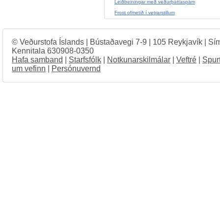
Leiðbeiningar með veðurþáttaspám
Frost ofmetið í vetrarstillum
© Veðurstofa Íslands | Bústaðavegi 7-9 | 105 Reykjavík | Sí
Kennitala 630908-0350
Hafa samband
|
Starfsfólk
|
Notkunarskilmálar
|
Veftré
|
Spur
um vefinn
|
Persónuvernd