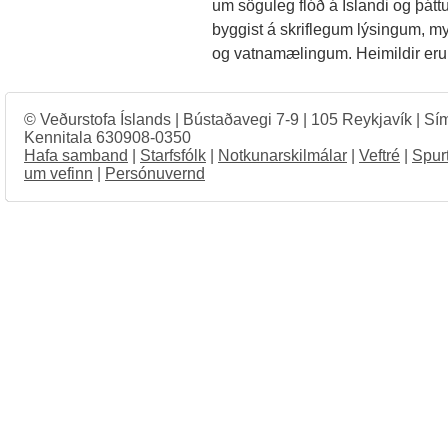
um söguleg flóð á Íslandi og þátt
byggist á skriflegum lýsingum,
og vatnamælingum. Heimildir eru 
© Veðurstofa Íslands | Bústaðavegi 7-9 | 105 Reykjavík | Sí
Kennitala 630908-0350
Hafa samband
|
Starfsfólk
|
Notkunarskilmálar
|
Veftré
|
Spur
um vefinn
|
Persónuvernd