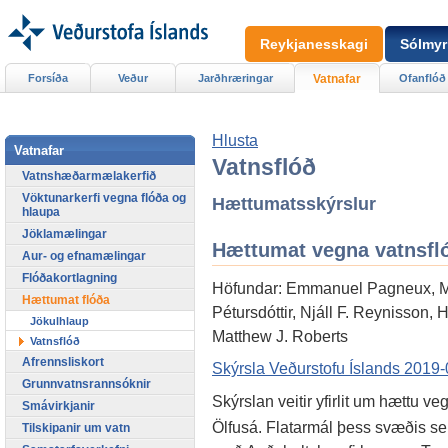
Reykjanesskagi
Sólmyr
Forsíða
Veður
Jarðhræringar
Vatnafar
Ofanflóð
Hlusta
Vatnafar
Vatnsflóð
Vatnshæðarmælakerfið
Vöktunarkerfi vegna flóða og
Hættumatsskýrslur
hlaupa
Jöklamælingar
Hættumat vegna vatnsfló
Aur- og efnamælingar
Flóðakortlagning
Höfundar: Emmanuel Pagneux, Mat
Hættumat flóða
Pétursdóttir, Njáll F. Reynisson
Jökulhlaup
Matthew J. Roberts
Vatnsflóð
Afrennsliskort
Skýrsla Veðurstofu Íslands 2019
Grunnvatnsrannsóknir
Skýrslan veitir yfirlit um hættu v
Smávirkjanir
Ölfusá. Flatarmál þess svæðis se
Tilskipanir um vatn