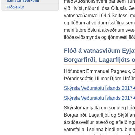
með Auðsholtshverfi þar sem Tung
Samstarfsverkefni
Fróðleikur
við Hvítá, niður til ósa Ölfusár. Ge
vatnshæðarmæli 64 á Selfossi m
og flóðum af völdum ísstíflna s
meiri útbreiðslu á ákveðnum svæð
flóðasviðsmynda og tjónmætti fló
Flóð á vatnasviðum Eyjaf
Borgarfirði, Lagarfljóts 
Höfundar: Emmanuel Pagneux, Gu
Þórarinsdóttir, Hilmar Björn Hró
Skýrsla Veðurstofu Íslands 2017-00
Skýrsla Veðurstofu Íslands 2017-0
Skýrslurnar fjalla um söguleg flóð
Borgarfirði, Lagarfljóti og Skjálfanda
árstíðasveiflur, stærð og afleiði
vatnsfalla; í seinna bindi eru birt