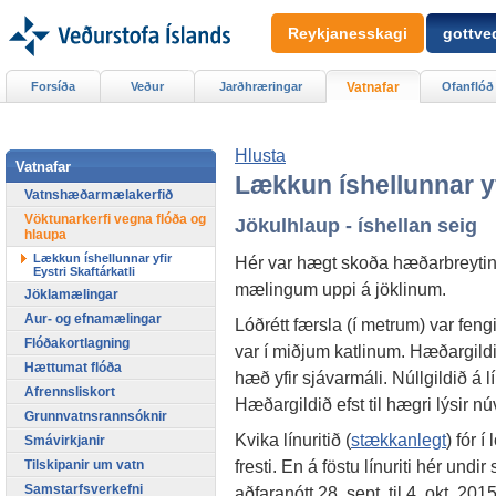
Reykjanesskagi
gottved
Forsíða
Veður
Jarðhræringar
Vatnafar
Ofanflóð
Hlusta
Vatnafar
Lækkun íshellunnar yfi
Vatnshæðarmælakerfið
Vöktunarkerfi vegna flóða og
Jökulhlaup - íshellan seig
hlaupa
Lækkun íshellunnar yfir
Hér var hægt skoða hæðarbreyting
Eystri Skaftárkatli
mælingum uppi á jöklinum.
Jöklamælingar
Aur- og efnamælingar
Lóðrétt færsla (í metrum) var fe
Flóðakortlagning
var í miðjum katlinum. Hæðargildið e
Hættumat flóða
hæð yfir sjávarmáli. Núllgildið á l
Afrennsliskort
Hæðargildið efst til hægri lýsir nú
Grunnvatnsrannsóknir
Kvika línuritið (
stækkanlegt
) fór 
Smávirkjanir
fresti. En á föstu línuriti hér undi
Tilskipanir um vatn
Samstarfsverkefni
aðfaranótt 28. sept. til 4. okt. 2