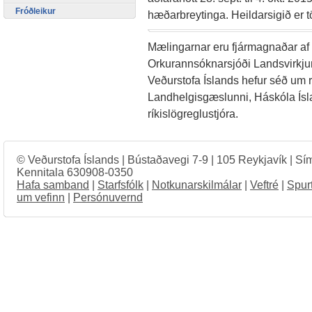
Fróðleikur
hæðarbreytinga. Heildarsigið er tö
Mælingarnar eru fjármagnaðar af
Orkurannsóknarsjóði Landsvirkju
Veðurstofa Íslands hefur séð um 
Landhelgisgæslunni, Háskóla Ís
ríkislögreglustjóra.
© Veðurstofa Íslands | Bústaðavegi 7-9 | 105 Reykjavík | Sí
Kennitala 630908-0350
Hafa samband
|
Starfsfólk
|
Notkunarskilmálar
|
Veftré
|
Spur
um vefinn
|
Persónuvernd