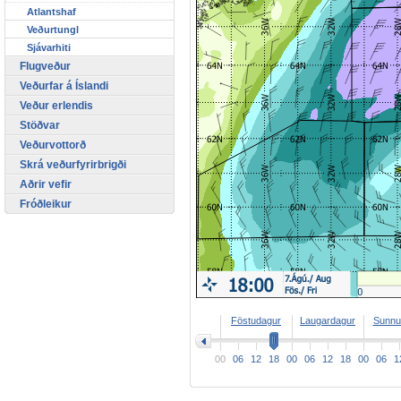
Atlantshaf
Veðurtungl
Sjávarhiti
Flugveður
Veðurfar á Íslandi
Veður erlendis
Stöðvar
Veðurvottorð
Skrá veðurfyrirbrigði
Aðrir vefir
Fróðleikur
>
Föstudagur
Laugardagur
Sunnu
00
06
12
18
00
06
12
18
00
06
1