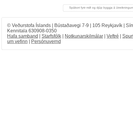
Spákort fyrir mið og djúp byggja á útreikningu
© Veðurstofa Íslands | Bústaðavegi 7-9 | 105 Reykjavík | Sí
Kennitala 630908-0350
Hafa samband
|
Starfsfólk
|
Notkunarskilmálar
|
Veftré
|
Spur
um vefinn
|
Persónuvernd