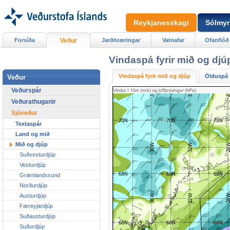
Reykjanesskagi
Sólmyr
Forsíða
Veður
Jarðhræringar
Vatnafar
Ofanflóð
Vindaspá fyrir mið og djú
Vindaspá fyrir mið og djúp
Ölduspá f
Veður
Veðurspár
Veðurathuganir
Sjóveður
Textaspár
Land og mið
Mið og djúp
Suðvesturdjúp
Vesturdjúp
Grænlandssund
Norðurdjúp
Austurdjúp
Færeyjardjúp
Suðausturdjúp
Suðurdjúp