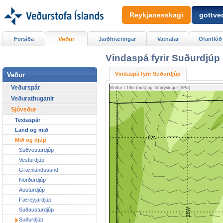
Reykjanesskagi
gottved
Forsíða
Veður
Jarðhræringar
Vatnafar
Ofanflóð
Vindaspá fyrir Suðurdjúp
Vindaspá fyrir Suðurdjúp
Veður
Veðurspár
Veðurathuganir
Sjóveður
Textaspár
Land og mið
Mið og djúp
Suðvesturdjúp
Vesturdjúp
Grænlandssund
Norðurdjúp
Austurdjúp
Færeyjardjúp
Suðausturdjúp
Suðurdjúp