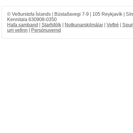
© Veðurstofa Íslands | Bústaðavegi 7-9 | 105 Reykjavík | Sí
Kennitala 630908-0350
Hafa samband
|
Starfsfólk
|
Notkunarskilmálar
|
Veftré
|
Spur
um vefinn
|
Persónuvernd