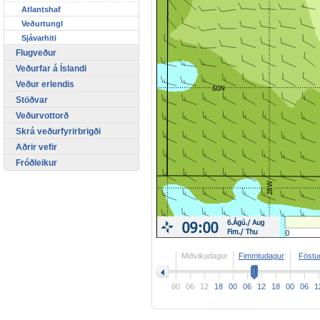
Atlantshaf
Veðurtungl
Sjávarhiti
Flugveður
Veðurfar á Íslandi
Veður erlendis
Stöðvar
Veðurvottorð
Skrá veðurfyrirbrigði
Aðrir vefir
Fróðleikur
>
Miðvikudagur
Fimmtudagur
Föstu
00
06
12
18
00
06
12
18
00
06
1