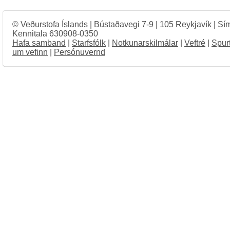
© Veðurstofa Íslands | Bústaðavegi 7-9 | 105 Reykjavík | Sí
Kennitala 630908-0350
Hafa samband
|
Starfsfólk
|
Notkunarskilmálar
|
Veftré
|
Spur
um vefinn
|
Persónuvernd