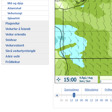
Mið og djúp
Atlantshaf
Veðurtungl
Sjávarhiti
Flugveður
Veðurfar á Íslandi
Veður erlendis
Stöðvar
Veðurvottorð
Skrá veðurfyrirbrigði
Aðrir vefir
Fróðleikur
>
Sunnudagur
Mánudagur
Þriðj
00
06
12
18
00
06
12
18
00
06
1