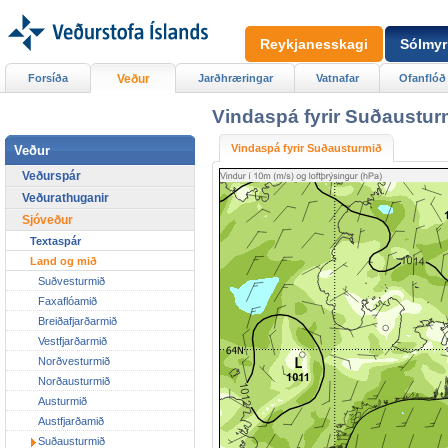
Reykjanesskagi
Sólmyr
Forsíða
Veður
Jarðhræringar
Vatnafar
Ofanflóð
Vindaspá fyrir Suðaustur
Vindaspá fyrir Suðausturmið
Veður
Veðurspár
Veðurathuganir
Sjóveður
Textaspár
Land og mið
Suðvesturmið
Faxaflóamið
Breiðafjarðarmið
Vestfjarðarmið
Norðvesturmið
Norðausturmið
Austurmið
Austfjarðamið
Suðausturmið