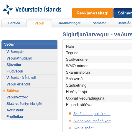
Reykjanesskagi
Sólmyr
Forsíða
Veður
Jarðhræringar
Vatnafar
Ofanflóð
Siglufjarðarvegur - veður
Veður
Nafn
Veðurspár
Tegund
Veðurathuganir
Stöðvanúmer
Sjóveður
WMO-númer
Flugveður
Skammstöfun
Veðurfar á Íslandi
Spásvæði
Veður erlendis
Staðsetning
Stöðvar
Hæð yfir sjó
Veðurvottorð
Upphaf veðurathuguna
Skrá veðurfyrirbrigði
Eigandi stöðvar
Aðrir vefir
Skoða athuganir á korti
Fróðleikur
Skoða veðurspár á korti
Skoða spárit