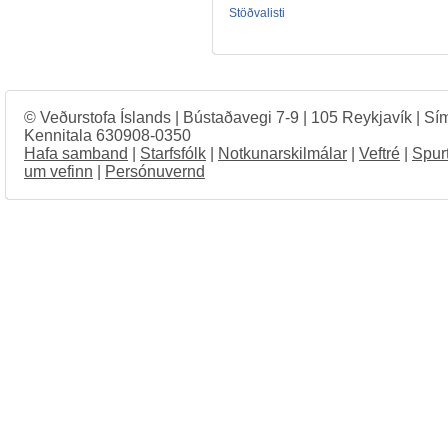
Stöðvalisti
© Veðurstofa Íslands | Bústaðavegi 7-9 | 105 Reykjavík | Sí
Kennitala 630908-0350
Hafa samband
|
Starfsfólk
|
Notkunarskilmálar
|
Veftré
|
Spur
um vefinn
|
Persónuvernd