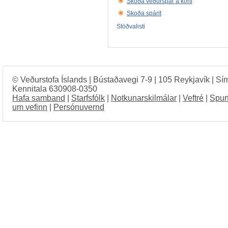
Skoða veðurspár á korti
Skoða spárit
Stöðvalisti
© Veðurstofa Íslands | Bústaðavegi 7-9 | 105 Reykjavík | Sí
Kennitala 630908-0350
Hafa samband
|
Starfsfólk
|
Notkunarskilmálar
|
Veftré
|
Spur
um vefinn
|
Persónuvernd