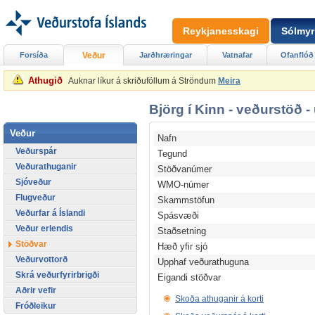
Reykjanesskagi
Sólmyr
Forsíða
Veður
Jarðhræringar
Vatnafar
Ofanflóð
Athugið
Auknar líkur á skriðuföllum á Ströndum
Meira
Björg í Kinn - veðurstöð -
Veður
Nafn
Veðurspár
Tegund
Veðurathuganir
Stöðvanúmer
Sjóveður
WMO-númer
Flugveður
Skammstöfun
Veðurfar á Íslandi
Spásvæði
Veður erlendis
Staðsetning
Stöðvar
Hæð yfir sjó
Veðurvottorð
Upphaf veðurathuguna
Skrá veðurfyrirbrigði
Eigandi stöðvar
Aðrir vefir
Skoða athuganir á korti
Fróðleikur