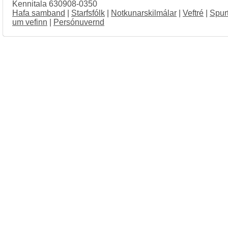
Kennitala 630908-0350
Hafa samband
|
Starfsfólk
|
Notkunarskilmálar
|
Veftré
|
Spur
um vefinn
|
Persónuvernd