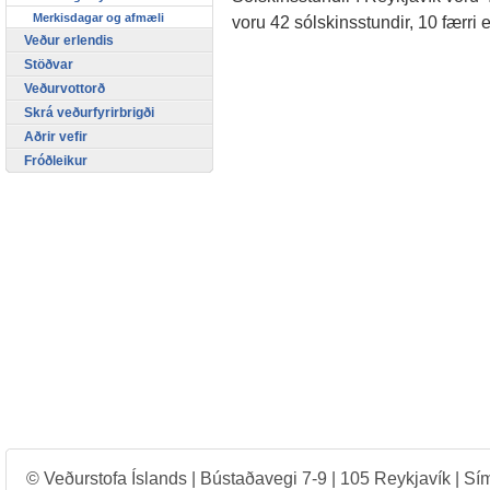
Merkisdagar og afmæli
voru 42 sólskinsstundir, 10 færri 
Veður erlendis
Stöðvar
Veðurvottorð
Skrá veðurfyrirbrigði
Aðrir vefir
Fróðleikur
© Veðurstofa Íslands | Bústaðavegi 7-9 | 105 Reykjavík | Sí