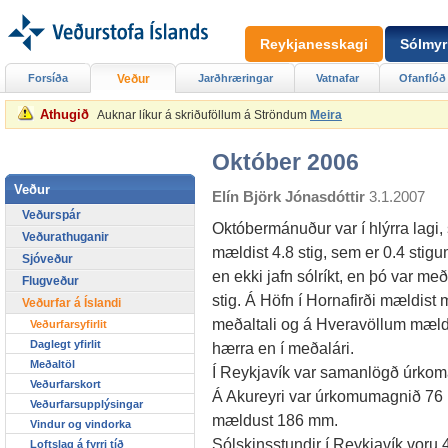
Reykjanesskagi
Sólmyr
Forsíða
Veður
Jarðhræringar
Vatnafar
Ofanflóð
Athugið
Auknar líkur á skriðuföllum á Ströndum
Meira
Október 2006
Veður
Elín Björk Jónasdóttir
3.1.2007
Veðurspár
Októbermánuður var í hlýrra lagi, 
Veðurathuganir
mældist 4.8 stig, sem er 0.4 stigu
Sjóveður
en ekki jafn sólríkt, en þó var með
Flugveður
stig. Á Höfn í Hornafirði mældist m
Veðurfar á Íslandi
meðaltali og á Hveravöllum mældi
Veðurfarsyfirlit
Daglegt yfirlit
hærra en í meðalári.
Meðaltöl
Í Reykjavík var samanlögð úrkom
Veðurfarskort
Á Akureyri var úrkomumagnið 7
Veðurfarsupplýsingar
mældust 186 mm.
Vindur og vindorka
Sólskinsstundir í Reykjavík voru 4
Loftslag á fyrri tíð