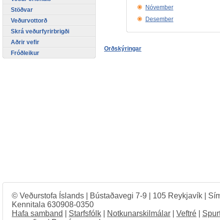
Nóvember
Stöðvar
Desember
Veðurvottorð
Skrá veðurfyrirbrigði
Aðrir vefir
Orðskýringar
Fróðleikur
© Veðurstofa Íslands | Bústaðavegi 7-9 | 105 Reykjavík | Sí
Kennitala 630908-0350
Hafa samband
|
Starfsfólk
|
Notkunarskilmálar
|
Veftré
|
Spur