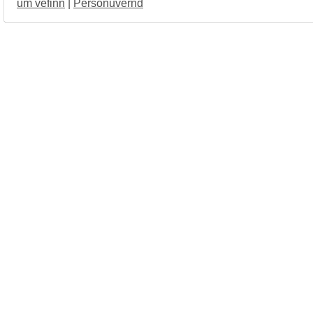
um vefinn
|
Persónuvernd