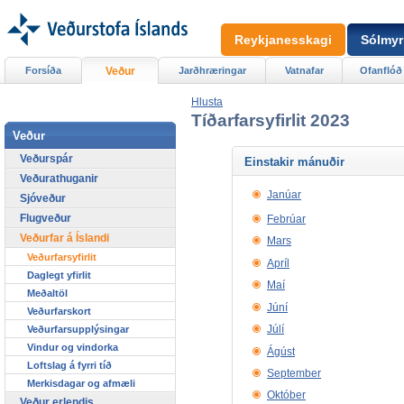
Reykjanesskagi
Sólmyr
Forsíða
Veður
Jarðhræringar
Vatnafar
Ofanflóð
Hlusta
Tíðarfarsyfirlit 2023
Veður
Veðurspár
Einstakir mánuðir
Veðurathuganir
Janúar
Sjóveður
Flugveður
Febrúar
Veðurfar á Íslandi
Mars
Veðurfarsyfirlit
Apríl
Daglegt yfirlit
Maí
Meðaltöl
Júní
Veðurfarskort
Júlí
Veðurfarsupplýsingar
Vindur og vindorka
Ágúst
Loftslag á fyrri tíð
September
Merkisdagar og afmæli
Október
Veður erlendis