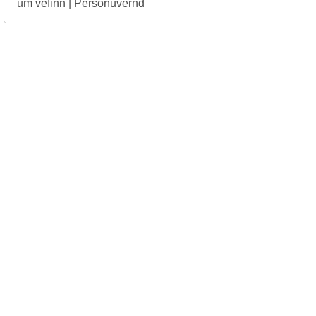
um vefinn
|
Persónuvernd