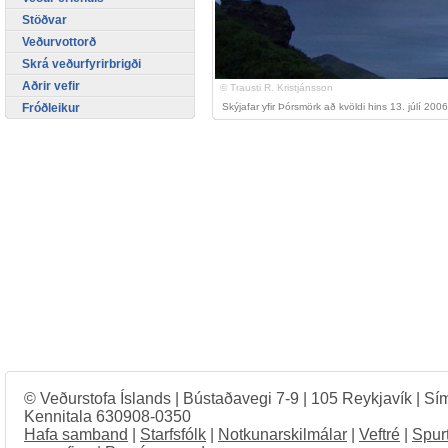
Stöðvar
Veðurvottorð
Skrá veðurfyrirbrigði
Aðrir vefir
© Trausti R. Kristjánsson
Fróðleikur
Skýjafar yfir Þórsmörk að kvöldi hins 13. júlí 2006
© Veðurstofa Íslands | Bústaðavegi 7-9 | 105 Reykjavík | Sí
Kennitala 630908-0350
Hafa samband
|
Starfsfólk
|
Notkunarskilmálar
|
Veftré
|
Spur