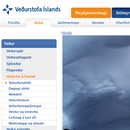
Reykjanesskagi
Sólmyr
Forsíða
Veður
Jarðhræringar
Vatnafar
Ofanflóð
Hlusta
Veður
Veðurspár
Veðurathuganir
Sjóveður
Flugveður
Veðurfar á Íslandi
Veðurfarsyfirlit
Daglegt yfirlit
Meðaltöl
Veðurfarskort
Veðurfarsupplýsingar
Vindur og vindorka
Loftslag á fyrri tíð
Merkisdagar og afmæli
Veður erlendis