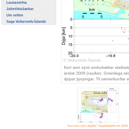
Launastefna
Jafnréttisáætlun
Um vefinn
Saga Veðurstofu Íslands
© Veðurstofa Íslands
Kort sem sýnir endurbættar staðsetning
árslok 2009 (rauðar). Greinilega sés
djúpar þyrpingar. Til samanburðar 
Kort sem sýnir skjálfta í Eyjafjallajökli frá 2009.