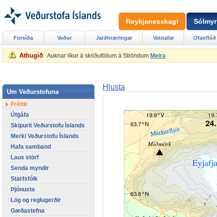
Reykjanesskagi
Sólmyr
Forsíða
Veður
Jarðhræringar
Vatnafar
Ofanflóð
Athugið
Auknar líkur á skriðuföllum á Ströndum
Meira
Hlusta
Um Veðurstofuna
Fréttir
Útgáfa
Skipurit Veðurstofu Íslands
Merki Veðurstofu Íslands
Hafa samband
Laus störf
Senda myndir
Starfsfólk
Þjónusta
Lög og reglugerðir
Gæðastefna