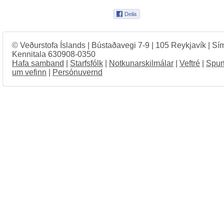
© Veðurstofa Íslands | Bústaðavegi 7-9 | 105 Reykjavík | Sí
Kennitala 630908-0350
Hafa samband
|
Starfsfólk
|
Notkunarskilmálar
|
Veftré
|
Spur
um vefinn
|
Persónuvernd