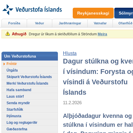
Reykjanesskagi
Sólmyr
Forsíða
Veður
Jarðhræringar
Vatnafar
Ofanflóð
Athugið
Dregur úr líkum á skriðuföllum á Ströndum
Meira
Hlusta
Um Veðurstofuna
Dagur stúlkna og kv
Fréttir
í vísindum: Forysta o
Útgáfa
Skipurit Veðurstofu Íslands
vísindi á Veðurstofu
Merki Veðurstofu Íslands
Hafa samband
Íslands
Laus störf
11.2.2026
Senda myndir
Starfsfólk
Alþjóðadagur kvenna og
Þjónusta
Lög og reglugerðir
stúlkna í vísindum er ha
Gæðastefna