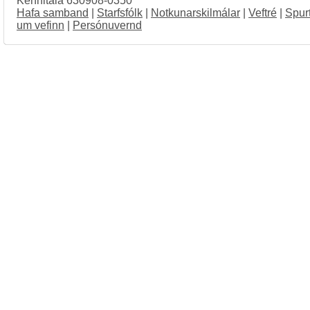
Kennitala 630908-0350
Hafa samband
|
Starfsfólk
|
Notkunarskilmálar
|
Veftré
|
Spur
um vefinn
|
Persónuvernd