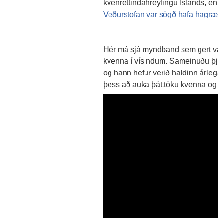
kvenréttindahreyfingu Íslands, e
Veðurstofan var sögð hafa hagræt
Hér má sjá myndband sem gert var
kvenna í vísindum. Sameinuðu þjó
og hann hefur verið haldinn árlega
þess að auka þátttöku kvenna og 