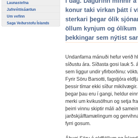
í dag. Dagurinn minnir á
Launastefna
konur taki virkan þátt í 
Jafnréttisáætlun
Um vefinn
sterkari þegar ólík sjóna
Saga Veðurstofu Íslands
öllum kynjum og ólíkum
þekkingar sem nýtist sa
Undanfarna mánuði hefur verið hlé
síðustu ára. Síðasta gosi lauk 5. 
sem liggur undir yfirborðinu: vökt
Fyrir Söru Barsotti, fagstjóra eldf
þessir tímar ekki síður mikilvægi
þegar þau eru í gangi, heldur einni
merki um kvikusöfnun og setja f
þeirri vinnu skiptir máli að samei
jarðskjálftamælingum og gervihna
fyrri gosum.
Áhugi Söru á eldfjöllum og Íslandi