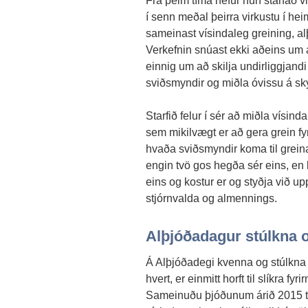
Frá þeim tíma hefur hún starfað v
í senn meðal þeirra virkustu í hei
sameinast vísindaleg greining, a
Verkefnin snúast ekki aðeins um 
einnig um að skilja undirliggjandi 
sviðsmyndir og miðla óvissu á sk
Starfið felur í sér að miðla vísind
sem mikilvægt er að gera grein fyr
hvaða sviðsmyndir koma til greina.
engin tvö gos hegða sér eins, en 
eins og kostur er og styðja við u
stjórnvalda og almennings.
Alþjóðadagur stúlkna 
Á Alþjóðadegi kvenna og stúlkna í
hvert, er einmitt horft til slíkra f
Sameinuðu þjóðunum árið 2015 til 