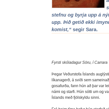
a
s
stefnu og byrja upp á nýt
upp. Þið getið ekki ímyn
komist,“
segir Sara.
Fyrsti skóladagur Söru, í Carrara
Þegar Veðurstofa Íslands auglýsti 
líkanagerð, á sviði sem sameinaði
gosafurða, fann hún að þar var le
námi og starfi. Hún sótti um og var 
Íslands með fjölskyldu sinni.