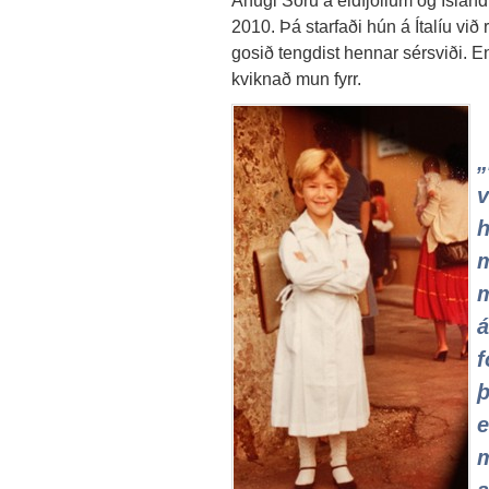
2010. Þá starfaði hún á Ítalíu við
gosið tengdist hennar sérsviði. 
kviknað mun fyrr.
„
v
h
m
m
á
f
þ
e
m