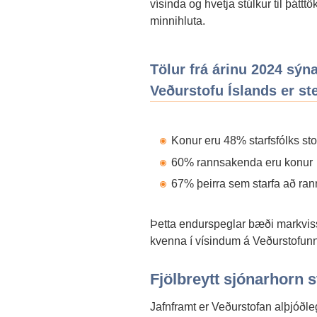
vísinda og hvetja stúlkur til þátt
minnihluta.
Tölur frá árinu 2024 sýna
Veðurstofu Íslands er st
Konur eru 48% starfsfólks st
60% rannsakenda eru konur
67% þeirra sem starfa að ra
Þetta endurspeglar bæði markviss
kvenna í vísindum á Veðurstofun
Fjölbreytt sjónarhorn s
Jafnframt er Veðurstofan alþjóðle