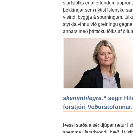
starfsfólks er af erlendum uppruna
þekkingar sem nýtist íslensku samf
vísindi byggja á spurningum, túl
styrkja vinnu við greiningu gagn
annars með þátttöku fólks af öll
skemmtilegra,“
segir Hi
forstjóri Veðurstofunna
Þessi staða á sér djúpar rætur í 
snemma í fararbroddi, bæði í vís