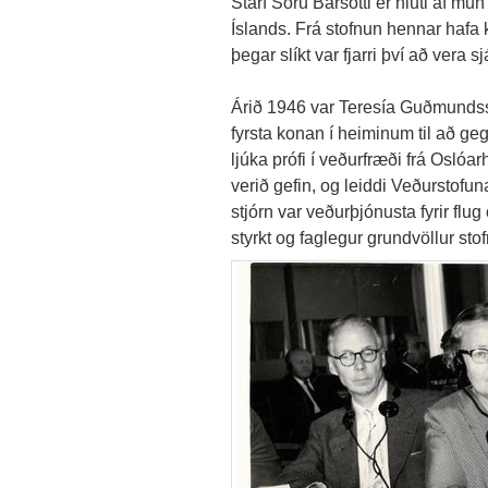
Starf Söru Barsotti er hluti af mu
Íslands. Frá stofnun hennar hafa 
þegar slíkt var fjarri því að vera sj
Árið 1946 var Teresía Guðmundss
fyrsta konan í heiminum til að geg
ljúka prófi í veðurfræði frá Osló
verið gefin, og leiddi Veðurstofu
stjórn var veðurþjónusta fyrir flug
styrkt og faglegur grundvöllur stof