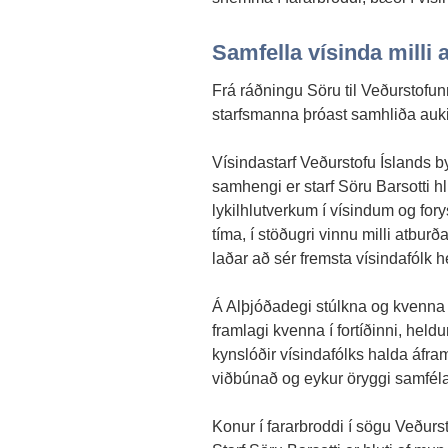
Samfella vísinda milli
Frá ráðningu Söru til Veðurstofun
starfsmanna þróast samhliða aukin
Vísindastarf Veðurstofu Íslands byg
samhengi er starf Söru Barsotti h
lykilhlutverkum í vísindum og fory
tíma, í stöðugri vinnu milli atbur
laðar að sér fremsta vísindafólk 
Á Alþjóðadegi stúlkna og kvenna 
framlagi kvenna í fortíðinni, held
kynslóðir vísindafólks halda áfr
viðbúnað og eykur öryggi samfél
Konur í fararbroddi í sögu Veður