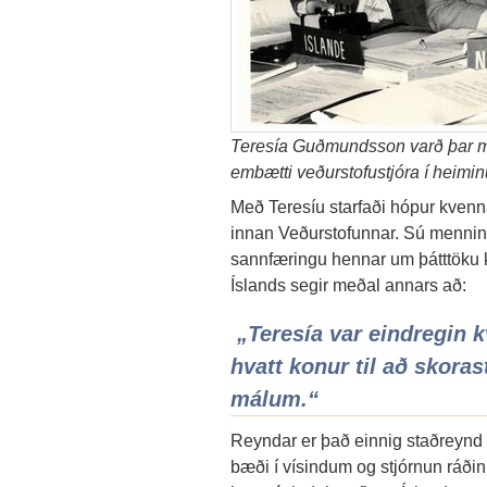
Teresía Guðmundsson varð þar me
embætti veðurstofustjóra í heimi
Með Teresíu starfaði hópur kven
innan Veðurstofunnar. Sú mennin
sannfæringu hennar um þátttöku 
Íslands segir meðal annars að:
„Teresía var eindregin k
hvatt konur til að skora
málum.“
Reyndar er það einnig staðreynd a
bæði í vísindum og stjórnun ráðin