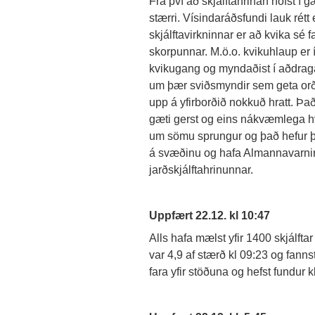
Frá því að skjálftahrinan hófst í 
stærri. Vísindaráðsfundi lauk rétt e
skjálftavirkninnar er að kvika sé f
skorpunnar. M.ö.o. kvikuhlaup er
kvikugang og myndaðist í aðdraga
um þær sviðsmyndir sem geta orði
upp á yfirborðið nokkuð hratt. Þa
gæti gerst og eins nákvæmlega hv
um sömu sprungur og það hefur þe
á svæðinu og hafa Almannavarnir l
jarðskjálftahrinunnar.
Uppfært 22.12. kl 10:47
Alls hafa mælst yfir 1400 skjálftar 
var 4,9 af stærð kl 09:23 og fann
fara yfir stöðuna og hefst fundur k