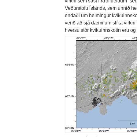
virkni sem sást í Kröflueldum“ se
Veðurstofu Íslands, sem unnið he
endaði um helmingur kvikuinnsko
verið að sjá dæmi um slíka virkni 
hversu stór kvikuinnskotin eru og