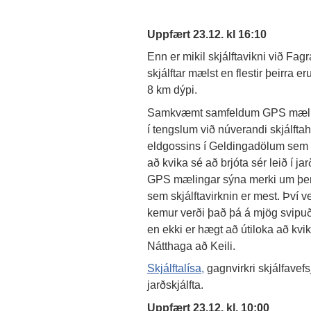
Uppfært 23.12. kl 16:10
Enn er mikil skjálftavikni við Fag
skjálftar mælst en flestir þeirra 
8 km dýpi.
Samkvæmt samfeldum GPS mæling
í tengslum við núverandi skjálfta
eldgossins í Geldingadölum sem hóf
að kvika sé að brjóta sér leið í 
GPS mælingar sýna merki um þen
sem skjálftavirknin er mest. Því ve
kemur verði það þá á mjög svipu
en ekki er hægt að útiloka að kv
Nátthaga að Keili.
Skjálftalísa,
gagnvirkri skjálfavefs
jarðskjálfta.
Uppfært 23.12. kl. 10:00