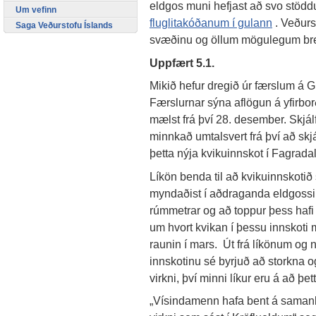
eldgos muni hefjast að svo stödd
Um vefinn
fluglitakóðanum í gulann
. Veðurs
Saga Veðurstofu Íslands
svæðinu og öllum mögulegum bre
Uppfært 5.1.
Mikið hefur dregið úr færslum á 
Færslurnar sýna aflögun á yfirbor
mælst frá því 28. desember. Skjálf
minnkað umtalsvert frá því að skj
þetta nýja kvikuinnskot í Fagradals
Líkön benda til að kvikuinnskoti
myndaðist í aðdraganda eldgossi
rúmmetrar og að toppur þess hafi 
um hvort kvikan í þessu innskoti mu
raunin í mars. Út frá líkönum og 
innskotinu sé byrjuð að storkna og
virkni, því minni líkur eru á að þ
„Vísindamenn hafa bent á samanbu