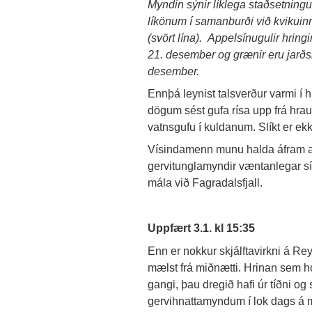
Myndin sýnir líklega staðsetningu
líkönum í samanburði við kvikuinn
(svört lína). Appelsínugulir hring
21. desember og grænir eru jarðskj
desember.
Ennþá leynist talsverður varmi í 
dögum sést gufa rísa upp frá hrau
vatnsgufu í kuldanum. Slíkt er ek
Vísindamenn munu halda áfram að
gervitunglamyndir væntanlegar síð
mála við Fagradalsfjall.
Uppfært 3.1. kl 15:35
Enn er nokkur skjálftavirkni á Re
mælst frá miðnætti. Hrinan sem hó
gangi, þau dregið hafi úr tíðni og
gervihnattamyndum í lok dags á 