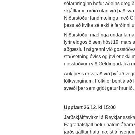
sólarhringinn hefur aðeins dregið 
skjálftarnir orðið utan við það sv
Niðurstöður landmælinga með GP
þess að kvika sé ekki á ferðinni 
Niðurstöður mælinga undanfarna 
fyrir eldgosið sem hóst 19. mars s
aðgæslu í nágrenni við gosstöðvar
staðsetning óviss og því er ekki m
gosstöðvum við Geldingadali á me
Auk þess er varað við því að vegna
fólkvanginum. Fólki er bent á að f
svæði þar sem grjót getur hrunið.
Uppfært 26.12. kl 15:00
Jarðskjálftavirkni á Reykjanesska
Fagradalsfjall hefur haldið áfram
jarðskjálftar hafa mælst á hverju