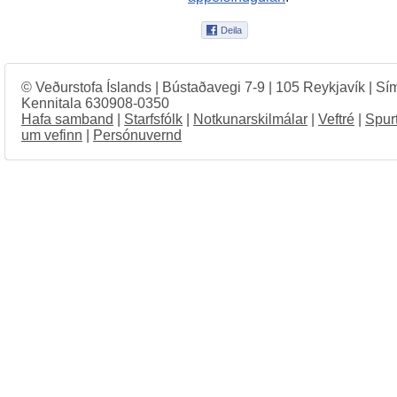
© Veðurstofa Íslands | Bústaðavegi 7-9 | 105 Reykjavík | Sí
Kennitala 630908-0350
Hafa samband
|
Starfsfólk
|
Notkunarskilmálar
|
Veftré
|
Spur
um vefinn
|
Persónuvernd