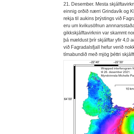
21. Desember. Mesta skjálftavirkni
einnig orðið nærri Grindavík og Kl
rekja til aukins þrýstings við Fag
eru um kvikusöfnun annnarsstaðar
gikkskjálftavirknin var skammt n
þá mældust þrír skjálftar yfir 4,0 a
við Fagradalsfjall hefur verið no
tímabundið með mjög þéttri skjálft