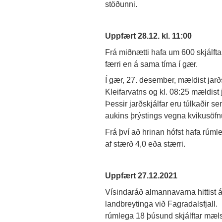
stöðunni.
Uppfært 28.12. kl. 11:00
Frá miðnætti hafa um 600 skjálft
færri en á sama tíma í gær.
Í gær, 27. desember, mældist jarð
Kleifarvatns og kl. 08:25 mældist j
Þessir jarðskjálfar eru túlkaðir sem
aukins þrýstings vegna kvikusöfnu
Frá því að hrinan hófst hafa rúmle
af stærð 4,0 eða stærri.
Uppfært 27.12.2021
Vísindaráð almannavarna hittist á 
landbreytinga við Fagradalsfjall.
rúmlega 18 þúsund skjálftar mælst