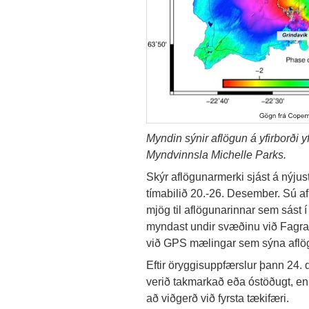
Myndin sýnir aflögun á yfirborði yf
Myndvinnsla Michelle Parks.
Skýr aflögunarmerki sjást á nýju
tímabilið 20.-26. Desember. Sú a
mjög til aflögunarinnar sem sást 
myndast undir svæðinu við Fagrad
við GPS mælingar sem sýna aflö
Eftir öryggisuppfærslur þann 24.
verið takmarkað eða óstöðugt, en 
að viðgerð við fyrsta tækifæri.