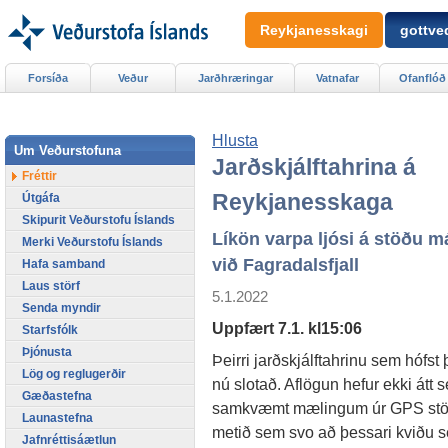
Reykjanesskagi
gottved
Forsíða
Veður
Jarðhræringar
Vatnafar
Ofanflóð
Hlusta
Um Veðurstofuna
Jarðskjálftahrina á
Fréttir
Reykjanesskaga
Útgáfa
Skipurit Veðurstofu Íslands
Líkön varpa ljósi á stöðu m
Merki Veðurstofu Íslands
við Fagradalsfjall
Hafa samband
Laus störf
5.1.2022
Senda myndir
Uppfært 7.1. kl15:06
Starfsfólk
Þjónusta
Þeirri jarðskjálftahrinu sem hófs
Lög og reglugerðir
nú slotað. Aflögun hefur ekki átt
Gæðastefna
samkvæmt mælingum úr GPS stöð
Launastefna
metið sem svo að þessari kviðu sé 
Jafnréttisáætlun