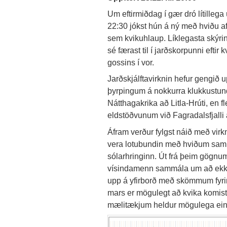
Um eftirmiðdag í gær dró lítillega 
22:30 jókst hún á ný með hviðu af 
sem kvikuhlaup. Líklegasta skýrin
sé færast til í jarðskorpunni eft
gossins í vor.
Jarðskjálftavirknin hefur gengið
þyrpingum á nokkurra klukkustunda
Nátthagakrika að Litla-Hrúti, en fle
eldstöðvunum við Fagradalsfjalli
Áfram verður fylgst náið með virk
vera lotubundin með hviðum sam
sólarhringinn. Út frá þeim gögnu
vísindamenn sammála um að ekki 
upp á yfirborð með skömmum fyrirva
mars er mögulegt að kvika komist u
mælitækjum heldur mögulega ei