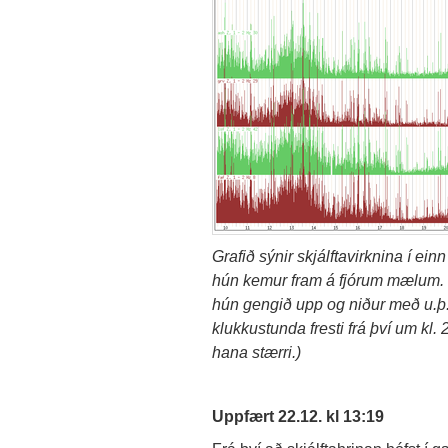
Grafið sýnir skjálftavirknina í ein
hún kemur fram á fjórum mælum. Ef
hún gengið upp og niður með u.þ
klukkustunda fresti frá því um kl. 
hana stærri.)
Uppfært 22.12. kl 13:19