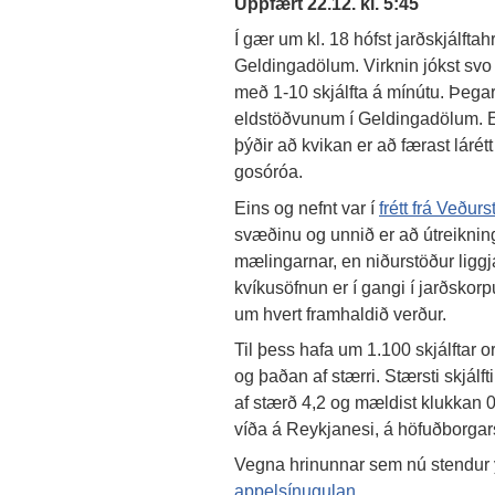
Uppfært 22.12. kl. 5:45
Í gær um kl. 18 hófst jarðskjálfta
Geldingadölum. Virknin jókst svo t
með 1-10 skjálfta á mínútu. Þegar 
eldstöðvunum í Geldingadölum. Ek
þýðir að kvikan er að færast lárét
gosóróa.
Eins og nefnt var í
frétt frá Veðurs
svæðinu og unnið er að útreiknin
mælingarnar, en niðurstöður liggj
kvíkusöfnun er í gangi í jarðskorpu
um hvert framhaldið verður.
Til þess hafa um 1.100 skjálftar orð
og þaðan af stærri. Stærsti skjálf
af stærð 4,2 og mældist klukkan 
víða á Reykjanesi, á höfuðborga
Vegna hrinunnar sem nú stendur y
appelsínugulan
.