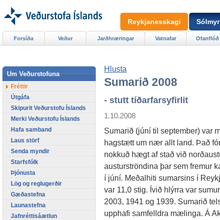
Reykjanesskagi
Sólmyr
Forsíða
Veður
Jarðhræringar
Vatnafar
Ofanflóð
Hlusta
Um Veðurstofuna
Sumarið 2008
Fréttir
Útgáfa
- stutt tíðarfarsyfirlit
Skipurit Veðurstofu Íslands
1.10.2008
Merki Veðurstofu Íslands
Hafa samband
Sumarið (júní til september) var 
Laus störf
hagstætt um nær allt land. Það fó
Senda myndir
nokkuð hægt af stað við norðaust
Starfsfólk
austurströndina þar sem fremur ka
Þjónusta
í júní. Meðalhiti sumarsins í Reyk
Lög og reglugerðir
var 11,0 stig. Ívið hlýrra var sumur
Gæðastefna
2003, 1941 og 1939. Sumarið telst 
Launastefna
upphafi samfelldra mælinga. Á Aku
Jafnréttisáætlun