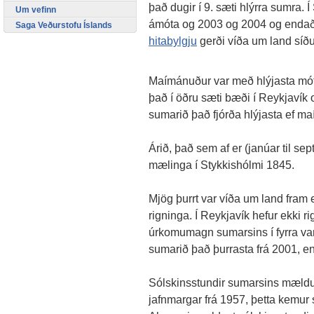
það dugir í 9. sæti hlýrra sumra. Í
Um vefinn
ámóta og 2003 og 2004 og endaði h
Saga Veðurstofu Íslands
hitabylgju
gerði víða um land síðu
Maímánuður var með hlýjasta móti
það í öðru sæti bæði í Reykjavík o
sumarið það fjórða hlýjasta ef maí
Árið, það sem af er (janúar til sep
mælinga í Stykkishólmi 1845.
Mjög þurrt var víða um land fram ef
rigninga. Í Reykjavík hefur ekki r
úrkomumagn sumarsins í fyrra var 
sumarið það þurrasta frá 2001, en 
Sólskinsstundir sumarsins mældus
jafnmargar frá 1957, þetta kemur 