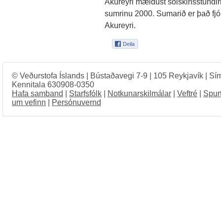
Akureyri mældust sólskinsstundirn
sumrinu 2000. Sumarið er það fjó
Akureyri.
© Veðurstofa Íslands | Bústaðavegi 7-9 | 105 Reykjavík | Sí
Kennitala 630908-0350
Hafa samband
|
Starfsfólk
|
Notkunarskilmálar
|
Veftré
|
Spur
um vefinn
|
Persónuvernd