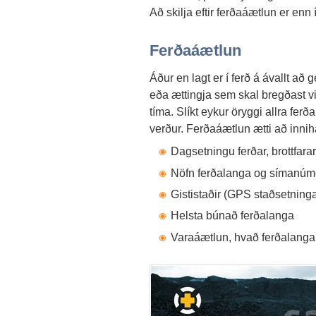
Að skilja eftir ferðaáætlun er enn í 
Ferðaáætlun
Áður en lagt er í ferð á ávallt að 
eða ættingja sem skal bregðast vi
tíma. Slíkt eykur öryggi allra fer
verður. Ferðaáætlun ætti að inniha
Dagsetningu ferðar, brottfar
Nöfn ferðalanga og símanúme
Gististaðir (GPS staðsetninga
Helsta búnað ferðalanga
Varaáætlun, hvað ferðalangar