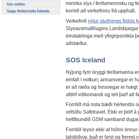
minnka slys í ferðamennsku og fe
Um vefinn
komið að verkefninu frá upphafi.
Saga Veðurstofu Íslands
Verkefnið
nýtur stuðnings fjölda f
Slysavarnafélagins Landsbjargar e
einstaklinga með yfirgripsmikla 
aðstæður.
SOS Iceland
Nýjung fyrir öryggi ferðamanna e
einfalt í notkun; annarsvegar er 
er að ræða og hinsvegar er hægt s
afdrif viðkomandi og leit þarf að f
Forritið má nota bæði hérlendis o
vefsíðu Safetravel. Ekki er þörf á 
hefðbundið GSM samband dugar
Forritið leysir ekki af hólmi önn
talstöðvar, það er fyrst og fremst