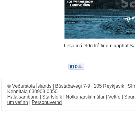
Lesa má eldri fréttir um upphaf Sa
© Veðurstofa Íslands | Bústaðavegi 7-9 | 105 Reykjavík | Sí
Kennitala 630908-0350
Hafa samband
|
Starfsfólk
|
Notkunarskilmálar
|
Veftré
|
Spur
um vefinn
|
Persónuvernd