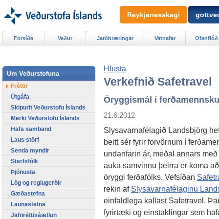
Reykjanesskagi
gottved
Forsíða
Veður
Jarðhræringar
Vatnafar
Ofanflóð
Hlusta
Um Veðurstofuna
Verkefnið Safetravel
Fréttir
Útgáfa
Öryggismál í ferðamennsk
Skipurit Veðurstofu Íslands
21.6.2012
Merki Veðurstofu Íslands
Hafa samband
Slysavarnafélagið Landsbjörg he
Laus störf
beitt sér fyrir forvörnum í ferðam
Senda myndir
undanfarin ár, meðal annars með 
Starfsfólk
auka samvinnu þeirra er koma að
Þjónusta
öryggi ferðafólks. Vefsíðan
Safetr
Lög og reglugerðir
rekin af
Slysavarnafélaginu Land
Gæðastefna
einfaldlega kallast Safetravel. Þ
Launastefna
fyrirtæki og einstaklingar sem ha
Jafnréttisáætlun