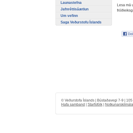
Launastefna
Lesa má
Jafnréttisáætlun
fróðleiks
Um vefinn
Saga Veðurstofu Íslands
© Veðurstofa Íslands | Bústaðavegi 7-9 | 10
Hafa samband
|
Starfsfólk
|
Notkunarskilmála