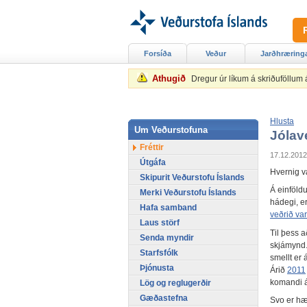
Forsíða
Veður
Jarðhræring
Athugið
Dregur úr líkum á skriðuföllum
Hlusta
Um Veðurstofuna
Jólave
Fréttir
17.12.2012
Útgáfa
Hvernig væ
Skipurit Veðurstofu Íslands
Á einföld
Merki Veðurstofu Íslands
hádegi, e
Hafa samband
veðrið var
Laus störf
Til þess a
Senda myndir
skjámynd. 
Starfsfólk
smellt er á
Þjónusta
Árið
2011
komandi á
Lög og reglugerðir
Gæðastefna
Svo er hæ