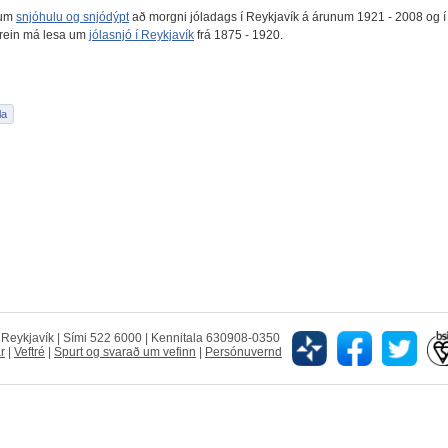
 um
snjóhulu og snjódýpt
að morgni jóladags í Reykjavík á árunum 1921 - 2008 og í
grein má lesa um
jólasnjó í Reykjavík
frá 1875 - 1920.
5 Reykjavík | Sími 522 6000 | Kennitala 630908-0350
r
|
Veftré
|
Spurt og svarað um vefinn
|
Persónuvernd