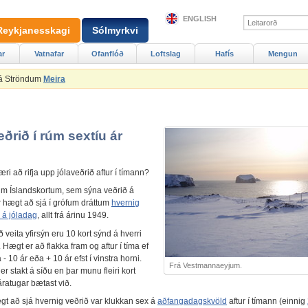
ENGLISH
Reykjanesskagi
Sólmyrkvi
ar
Vatnafar
Ofanflóð
Loftslag
Hafís
Mengun
 á Ströndum
Meira
ðrið í rúm sextíu ár
ri að rifja upp jólaveðrið aftur í tímann?
um Íslandskortum, sem sýna veðrið á
r hægt að sjá í grófum dráttum
hvernig
 á jóladag
, allt frá árinu 1949.
ð veita yfirsýn eru 10 kort sýnd á hverri
Hægt er að flakka fram og aftur í tíma ef
 - 10 ár eða + 10 ár efst í vinstra horni.
Frá Vestmannaeyjum.
er stakt á síðu en þar munu fleiri kort
ratugar bætast við.
gt að sjá hvernig veðrið var klukkan sex á
aðfangadagskvöld
aftur í tímann (einnig