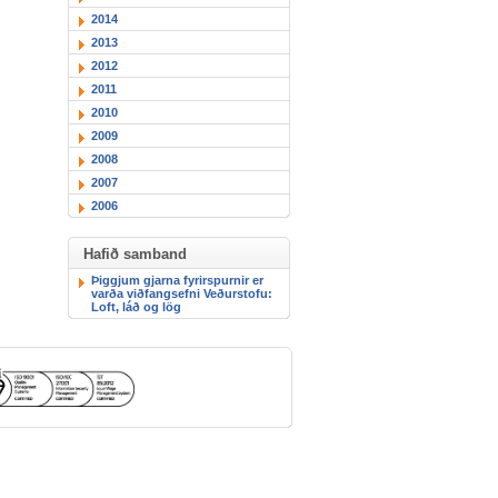
2014
2013
2012
2011
2010
2009
2008
2007
2006
Hafið samband
Þiggjum gjarna fyrirspurnir er
varða viðfangsefni Veðurstofu:
Loft, láð og lög