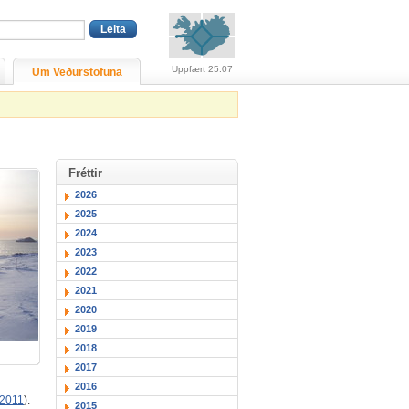
Viðvaranir (engin viðv
Uppfært 25.07
Um Veðurstofuna
Fréttir
2026
2025
2024
2023
2022
2021
2020
2019
2018
2017
2016
2011
).
2015