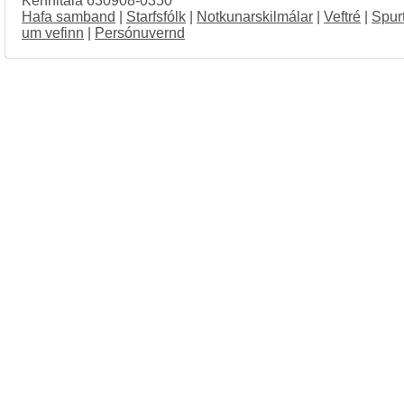
Kennitala 630908-0350
Hafa samband
|
Starfsfólk
|
Notkunarskilmálar
|
Veftré
|
Spur
um vefinn
|
Persónuvernd