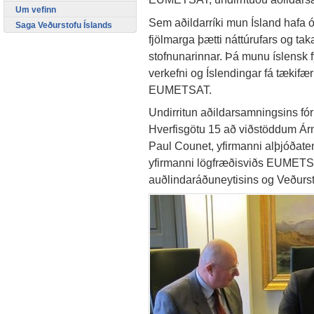
Um vefinn
Sem aðildarríki mun Ísland hafa
Saga Veðurstofu Íslands
fjölmarga þætti náttúrufars og ta
stofnunarinnar. Þá munu íslensk 
verkefni og Íslendingar fá tækifæ
EUMETSAT.
Undirritun aðildarsamningsins fó
Hverfisgötu 15 að viðstöddum Árna
Paul Counet, yfirmanni alþjóðat
yfirmanni lögfræðisviðs EUMETSA
auðlindaráðuneytisins og Veðurst