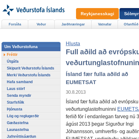
Reykjanesskagi
Sólmyr
Forsíða
Veður
Jarðhræringar
Vatnafar
Ofanflóð
Hlusta
Um Veðurstofuna
Full aðild að evrópsk
Fréttir
veðurtunglastofnunin
Útgáfa
Skipurit Veðurstofu Íslands
Ísland fær fulla aðild að
Merki Veðurstofu Íslands
EUMETSAT
Hafa samband
Laus störf
30.8.2013
Senda myndir
Ísland fær fulla aðild að evrópsku
Starfsfólk
veðurtunglastofnuninni
EUMETS
Þjónusta
ferlið fór í endanlegan farveg nú 
Lög og reglugerðir
Gæðastefna
ágúst 2013 þegar Sigurður Ingi
Launastefna
Jóhannsson, umhverfis- og auðlind
Jafnréttisáætlun
EUMETSAT, undirrituðu aðildars