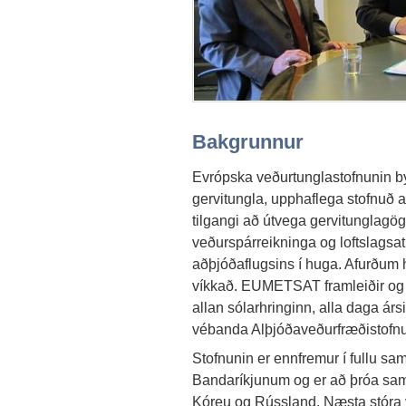
Bakgrunnur
Evrópska veðurtunglastofnunin by
gervitungla, upphaflega stofnuð 
tilgangi að útvega gervitunglagögn
veðurspárreikninga og loftslags
aðþjóðaflugsins í huga. Afurðum 
víkkað. EUMETSAT framleiðir og d
allan sólarhringinn, alla daga árs
vébanda Alþjóðaveðurfræðistofn
Stofnunin er ennfremur í fullu sams
Bandaríkjunum og er að þróa samv
Kóreu og Rússland. Næsta stóra ver