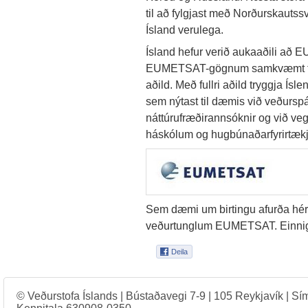
til að fylgjast með Norðurskauts
Ísland verulega.
Ísland hefur verið aukaaðili að
EUMETSAT-gögnum samkvæmt tím
aðild. Með fullri aðild tryggja Í
sem nýtast til dæmis við veðurspá
náttúrufræðirannsóknir og við v
háskólum og hugbúnaðarfyrirtæk
Sem dæmi um birtingu afurða hé
veðurtunglum EUMETSAT. Einni
© Veðurstofa Íslands | Bústaðavegi 7-9 | 105 Reykjavík | Sí