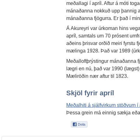
meðallagi í apríl. Aftur á móti to
mánaðanna nokkuð upp þannig að
mánaðanna fjögurra. Er það í min
Á Akureyri var úrkoman hins vegar
apríl, samtals um 70 prósent umf
aðeins þrisvar orðið meiri fyrstu 
mælinga 1928. Það var 1989 (úr
Meðalloftþrýstingur mánaðanna fj
lægri en nú, það var 1990 (lægst
Mæliröðin nær aftur til 1823.
Skjöl fyrir apríl
Meðalhiti á sjálfvirkum stöðvum í
Þessa grein má einnig sækja eð