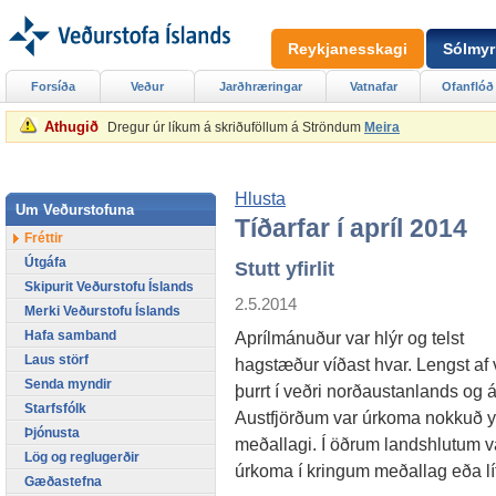
Reykjanesskagi
Sólmyr
Forsíða
Veður
Jarðhræringar
Vatnafar
Ofanflóð
Athugið
Dregur úr líkum á skriðuföllum á Ströndum
Meira
Hlusta
Um Veðurstofuna
Tíðarfar í apríl 2014
Fréttir
Útgáfa
Stutt yfirlit
Skipurit Veðurstofu Íslands
2.5.2014
Merki Veðurstofu Íslands
Hafa samband
Aprílmánuður var hlýr og telst
Laus störf
hagstæður víðast hvar. Lengst af 
Senda myndir
þurrt í veðri norðaustanlands og 
Starfsfólk
Austfjörðum var úrkoma nokkuð yf
Þjónusta
meðallagi. Í öðrum landshlutum v
Lög og reglugerðir
úrkoma í kringum meðallag eða líti
Gæðastefna