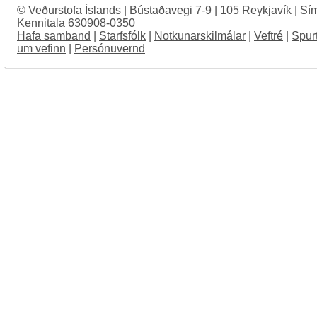
© Veðurstofa Íslands | Bústaðavegi 7-9 | 105 Reykjavík | Sí
Kennitala 630908-0350
Hafa samband
|
Starfsfólk
|
Notkunarskilmálar
|
Veftré
|
Spur
um vefinn
|
Persónuvernd