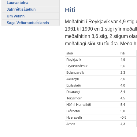
Launastefna
Hiti
Jafnréttisáætlun
Um vefinn
Meðalhiti í Reykjavík var 4,9 stig
Saga Veðurstofu Íslands
1961 til 1990 en 1 stigi yfir meðal
meðalhitinn 3,6 stig, 2 stigum ofa
meðallagi síðustu tíu ára. Meðalhit
stöð
hiti
Reykjavík
4,9
Stykkishólmur
3,6
Bolungarvík
2,3
Akureyri
3,6
Egilsstaðir
4,0
Dalatangi
3,4
Teigarhorn
4,5
Höfn í Hornafirði
5,4
Stórhöfði
5,0
Hveravellir
-0,8
Árnes
4,3