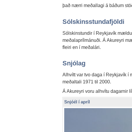
það nærri meðallagi á báðum st
Sólskinsstundafjöldi
Sólskinstundir í Reykjavík mældust
meðalaprílmánuði. Á Akureyri mæ
fleiri en í meðalári.
Snjólag
Alhvítt var tvo daga í Reykjavík 
meðaltali 1971 til 2000.
Á Akureyri voru alhvítu dagarnir l
Snjóél í apríl