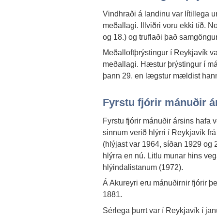
Vindhraði á landinu var lítillega u
meðallagi. Illviðri voru ekki tíð
og 18.) og truflaði það samgöngur
Meðalloftþrýstingur í Reykjavík v
meðallagi. Hæstur þrýstingur í 
þann 29. en lægstur mældist han
Fyrstu fjórir mánuðir á
Fyrstu fjórir mánuðir ársins hafa 
sinnum verið hlýrri í Reykjavík f
(hlýjast var 1964, síðan 1929 og 2
hlýrra en nú. Litlu munar hins vega
hlýindalistanum (1972).
Á Akureyri eru mánuðirnir fjórir þ
1881.
Sérlega þurrt var í Reykjavík í j