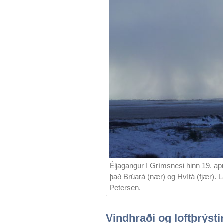
Éljagangur í Grímsnesi hinn 19. aprí
það Brúará (nær) og Hvítá (fjær). L
Petersen.
Vindhraði og loftþrýst