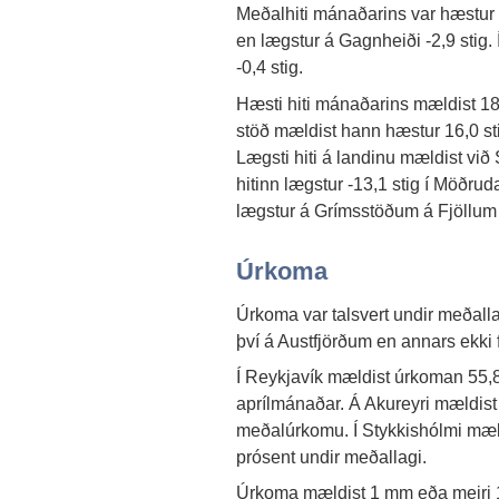
Meðalhiti mánaðarins var hæstur í
en lægstur á Gagnheiði -2,9 stig.
-0,4 stig.
Hæsti hiti mánaðarins mældist 18,
stöð mældist hann hæstur 16,0 st
Lægsti hiti á landinu mældist við 
hitinn lægstur -13,1 stig í Möðru
lægstur á Grímsstöðum á Fjöllum þ
Úrkoma
Úrkoma var talsvert undir meðall
því á Austfjörðum en annars ekki fj
Í Reykjavík mældist úrkoman 55,8
aprílmánaðar. Á Akureyri mældis
meðalúrkomu. Í Stykkishólmi mæ
prósent undir meðallagi.
Úrkoma mældist 1 mm eða meiri 13