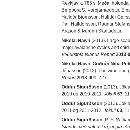
Reykjavík, 785 s. Meðal höfunda e
Bergþóra S. Þorbjarnardóttir, E
Halldór Björnsson, Halldór Geirss
Páll Halldórsson, Ragnar Stefáns
Arason & Þórunn Skaftadóttir.
Nikolai Nawri
(2013). Large-scal
major avalanche cycles and cold
Veðurstofa Íslands Report
2013-
Nikolai Nawri, Guðrún Nína Pet
Jónasson (2013). The wind energy
Report
2013-001
, 72 s.
Oddur Sigurðsson
(2013). Jökl
2010 og 2010-2011.
Jökull
63
, 1
Oddur Sigurðsson
(2013). Jökl
2011 og 2011-2012.
Jökull
63
, 1
Oddur Sigurðsson
, R. S. Willi
Íslandi: með nafnaskrá, uppfærð