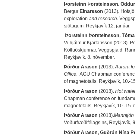
Þorsteinn Þorsteinsson, Odd
Bergur
Einarsson
(2013). Hofsjö
exploration
and research.
Veggspj
sjötugum. Reykjavík 12. janúar.
Þorsteinn Þorsteinsson, Tóm
Vilhjálmur Kjartansson (2013). Po
Kötluöskjunnar. Veggspjald. Ran
Reykjavík, 8. nóvember.
Þórður Arason
(2013).
Aurora fo
Office
. AGU Chapman conference
of magnetotails, Reykjavík, 10.-1
Þórður Arason
(2013).
Hot water
Chapman conference on fundamen
magnetotails, Reykjavík, 10.-15. 
Þórður Arason
(2013).
Manntjón 
Veðurfræðifélagsins, Reykjavík, 
Þórður Arason, Guðrún Nína P