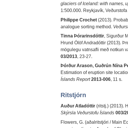
glaciers of Iceland: with names, 
1:500.000. Reykjavík, Veðurstofa 
Philippe Crochet
(2013). Probabi
analogue sorting method.
Veðurst
Tinna Þórarinsdóttir
, Sigurður
Hrund Ólöf Andradóttir (2013). Þr
mögulegu vatnsafli með notkun va
03/2013
, 23-27.
Þórður Arason, Guðrún Nína P
Estimation of eruption site locati
Íslands Report
2013-006
, 11 s.
Ritstjórn
Auður Atladóttir
(ritstj.) (2013)
Skýrsla Veðurstofu Íslands
003/2
Flowers, G. (aðalritstjóri / Main E