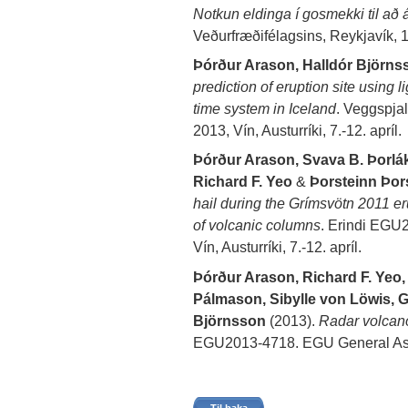
Notkun eldinga í gosmekki til að
Veðurfræðifélagsins, Reykjavík, 13
Þórður Arason, Halldór Björns
prediction of eruption site using l
time system in Iceland
. Veggspj
2013, Vín, Austurríki, 7.-12. apríl.
Þórður Arason, Svava B. Þorlák
Richard F. Yeo
&
Þorsteinn Þor
hail during the Grímsvötn 2011 er
of volcanic columns
. Erindi EGU
Vín, Austurríki, 7.-12. apríl.
Þórður Arason, Richard F. Yeo, 
Pálmason, Sibylle von Löwis, 
Björnsson
(2013).
Radar volcano
EGU2013-4718. EGU General Assemb