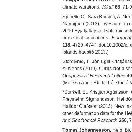
climate variations.
Jökull
63
, 71-9
Spinetti, C., Sara Barsotti
,
A. Neri
Nannipieri (2013). Investigation 
2010 Eyjafjallajokull volcanic as
numerical simulations.
Journal o
118
, 4729–4747, doi:10.1002/jgrd
Íslands haustið 2013.)
Storelvmo, T., Jón Egill Kristjáns
A. Nenes (2013). Cirrus cloud see
Geophysical Research Letters
40
(Melissa Anne Pfeffer hóf störf á
*Sturkell, E., Kristján Ágústsson, 
Freysteinn Sigmundsson, Halldór
Halldór Ólafsson (2013). New insig
other deformation data for the He
and Geothermal Research
256
, 
Tómas Jóhannesson
, Helgi Bj