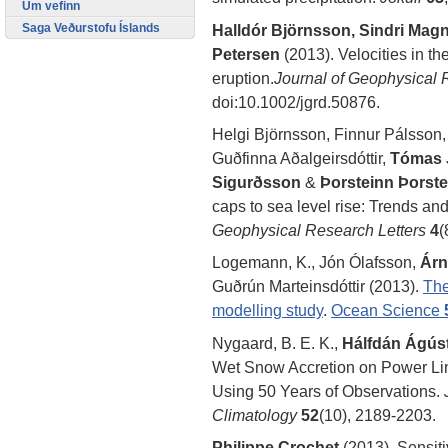
Um vefinn
Halldór Björnsson, Sindri Mag
Saga Veðurstofu Íslands
Petersen
(2013). Velocities in th
eruption.
Journal of Geophysical
doi:10.1002/jgrd.50876.
Helgi Björnsson, Finnur Pálsson
Guðfinna Aðalgeirsdóttir,
Tómas 
Sigurðsson
&
Þorsteinn Þorst
caps to sea level rise: Trends and 
Geophysical Research Letters
4
(
Logemann, K., Jón Ólafsson,
Árn
Guðrún Marteinsdóttir (2013).
The
modelling study
.
Ocean Science
Nygaard, B. E. K.,
Hálfdán Ágús
Wet Snow Accretion on Power Li
Using 50 Years of Observations.
Climatology
52
(10), 2189-2203.
Philippe Crochet
(2013). Sensitiv