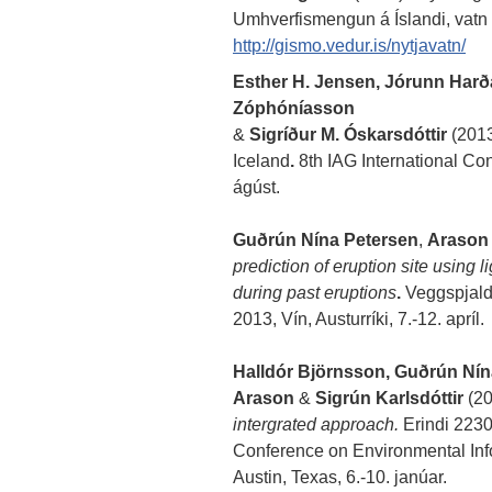
Umhverfismengun á Íslandi, vatn 
http://gismo.vedur.is/nytjavatn/
Esther H. Jensen, Jórunn Harðar
Zóphóníasson
&
Sigríður M. Óskarsdóttir
(2013
Iceland
.
8th IAG International Co
ágúst.
Guðrún Nína Petersen
,
Arason
prediction of eruption site using 
during past eruptions
.
Veggspjal
2013, Vín, Austurríki, 7.-12. apríl.
Halldór Björnsson, Guðrún Nína
Arason
&
Sigrún Karlsdóttir
(20
intergrated approach.
Erindi 2230
Conference on Environmental Inf
Austin, Texas, 6.-10. janúar.