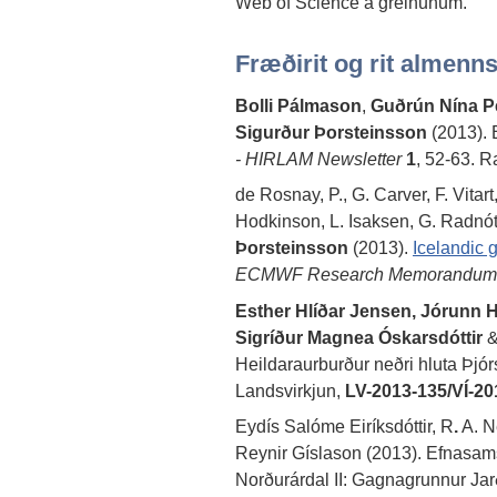
Web of Science á greinunum.
Fræðirit og rit almenns
Bolli Pálmason
,
Guðrún Nína Pe
Sigurður Þorsteinsson
(2013).
- HIRLAM Newsletter
1
, 52-63. R
de Rosnay, P., G. Carver, F. Vitar
Hodkinson, L. Isaksen, G. Radnót
Þorsteinsson
(2013).
Icelandic 
ECMWF Research Memorandum
Esther Hlíðar Jensen, Jórunn Ha
Sigríður Magnea Óskarsdóttir
Heildaraurburður neðri hluta Þjó
Landsvirkjun,
LV-2013-135/VÍ-20
Eydís Salóme Eiríksdóttir, R
.
A. N
Reynir Gíslason (2013). Efnasams
Norðurárdal II: Gagnagrunnur Jar