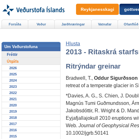
Reykjanesskagi
gottved
Forsíða
Veður
Jarðhræringar
Vatnafar
Ofanflóð
Hlusta
Um Veðurstofuna
2013 - Ritaskrá star
Fréttir
Útgáfa
Ritrýndar greinar
2026
2025
Bradwell, T.,
Oddur Sigurðsson
2024
retreat of a temperate glacier in 
2023
2022
*Davies, A. G., S. Chien, J. Doub
2021
Magnús Tumi Guðmundsson, Árm
2020
Jakobsdóttir, R. Wright & D. Mand
2019
Eyjafjallajokull 2010 eruptions
2018
2017
Web.
Journal of Geophysical Res
2016
10.1002/jgrb.50141
2015