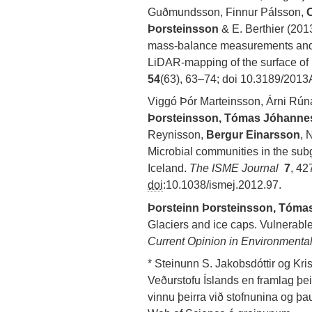
Guðmundsson, Finnur Pálsson,
Þorsteinsson
& E. Berthier (201
mass-balance measurements and 
LiDAR-mapping of the surface of 
54
(63), 63–74; doi 10.3189/20
Viggó Þór Marteinsson, Árni Rún
Þorsteinsson, Tómas Jóhann
Reynisson,
Bergur Einarsson
, 
Microbial communities in the subg
Iceland.
The ISME Journal
7
, 42
doi
:10.1038/ismej.2012.97.
Þorsteinn Þorsteinsson, Tóm
Glaciers and ice caps. Vulnerabl
Current Opinion in Environmental
* Steinunn S. Jakobsdóttir og Kri
Veðurstofu Íslands en framlag þei
vinnu þeirra við stofnunina og þau