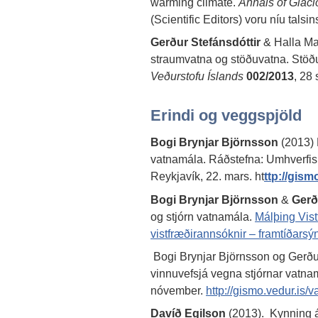
warming climate.
Annals of Glaci
(Scientific Editors) voru níu talsi
Gerður Stefánsdóttir
& Halla Mar
straumvatna og stöðuvatna. Stöðu
Veðurstofu Íslands
002/2013
, 28 
Erindi og veggspjöld
Bogi Brynjar Björnsson
(2013) 
vatnamála. Ráðstefna: Umhverfis
Reykjavík, 22. mars. ht
ttp://gism
Bogi Brynjar Björnsson
&
Gerð
og stjórn vatnamála.
Málþing Vist
vistfræðirannsóknir – framtíðarsý
Bogi Brynjar Björnsson og Gerður
vinnuvefsjá vegna stjórnar vatna
nóvember.
http://gismo.vedur.is/
Davíð Egilson
(2013). Kynning á