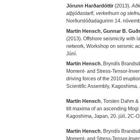
Jórunn Harðardóttir
(2013).
Aðk
alþjóðastarfi, verkefnum og stefnu
Norðurslóðadagurinn 14. nóvemb
Martin Hensch, Gunnar B. Gu
(2013). Offshore seismicity with 
network, Workshop on seismic acti
Júní.
Martin Hensch
, Bryndís Brandsd
Moment- and Stress-Tensor-Invers
driving forces of the 2010 eruptio
Scientific Assembly, Kagoshima, 
Martin Hensch
, Torsten Dahm & 
tilt maxima of an ascending Mogi
Kagoshima, Japan, 20. júlí, 2C-O
Martin Hensch
, Bryndís Brandsd
Moment- and Stress-Tensor-Invers