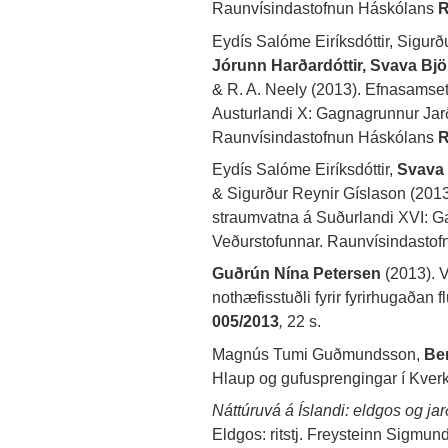
Raunvísindastofnun Háskólans
R
Eydís Salóme Eiríksdóttir, Sigur
Jórunn Harðardóttir, Svava Bjö
& R. A. Neely (2013). Efnasamset
Austurlandi X: Gagnagrunnur Jar
Raunvísindastofnun Háskólans
R
Eydís Salóme Eiríksdóttir,
Svava 
& Sigurður Reynir Gíslason (2013
straumvatna á Suðurlandi XVI: G
Veðurstofunnar. Raunvísindasto
Guðrún Nína Petersen
(2013). 
nothæfisstuðli fyrir fyrirhugaðan f
005/2013
,
22 s.
Magnús Tumi Guðmundsson,
Be
Hlaup og gufusprengingar í Kverk
Náttúruvá á Íslandi: eldgos og jar
Eldgos: ritstj. Freysteinn Sigmunds