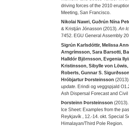
driving forces of the 2010 eruption
Meeting, San Francisco.
Nikolai Nawri, Guðrún Nína Pe
& Kristján Jónasson (2013).
An Ic
7452. EGU General Assembly 2013, 
Sigrún Karlsdóttir, Melissa An
Arngrímsson, Sara Barsotti, B
Halldór Björnsson, Evgenia Ilyi
Kristinsson, Sibylle von Löwis
Roberts, Gunnar S. Sigurðsson,
Hróbjartur Þorsteinsson
(2013)
update
. Erindi og veggspjald O
Ash Dispersal Forecast and Civil
Þorsteinn Þorsteinsson
(2013).
Ice Sheet: Examples from the pas
Reykjavík , 12.-14. okt. Special S
Himalayan/Third Pole Region.