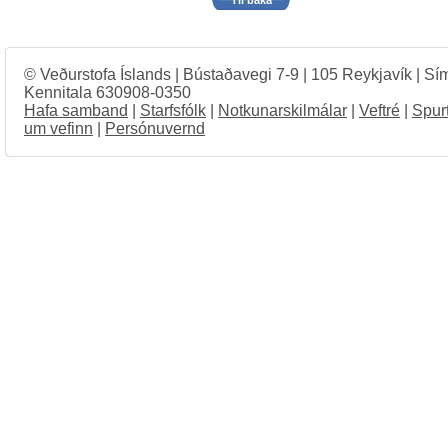
Til baka
© Veðurstofa Íslands | Bústaðavegi 7-9 | 105 Reykjavík | Sí
Kennitala 630908-0350
Hafa samband
|
Starfsfólk
|
Notkunarskilmálar
|
Veftré
|
Spur
um vefinn
|
Persónuvernd