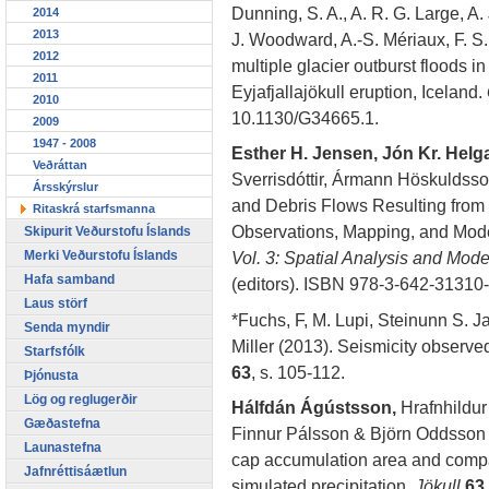
Dunning, S. A., A. R. G. Large, A.
2014
2013
J. Woodward, A.-S. Mériaux, F. S
2012
multiple glacier outburst floods 
2011
Eyjafjallajökull eruption, Iceland.
2010
10.1130/G34665.1.
2009
1947 - 2008
Esther H. Jensen, Jón Kr. Hel
Veðráttan
Sverrisdóttir, Ármann Höskuldss
Ársskýrslur
and Debris Flows Resulting from t
Ritaskrá starfsmanna
Observations, Mapping, and Mode
Skipurit Veðurstofu Íslands
Merki Veðurstofu Íslands
Vol. 3: Spatial Analysis and Mode
Hafa samband
(editors). ISBN 978-3-642-31310-
Laus störf
*Fuchs, F, M. Lupi, Steinunn S. J
Senda myndir
Miller (2013). Seismicity observe
Starfsfólk
63
, s. 105-112.
Þjónusta
Lög og reglugerðir
Hálfdán Ágústsson,
Hrafnhildur
Gæðastefna
Finnur Pálsson & Björn Oddsson (
Launastefna
cap accumulation area and compa
Jafnréttisáætlun
simulated precipitation.
Jökull
63