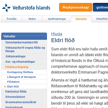
Reykjanesskagi
gottved
Forsíða
Veður
Jarðhræringar
Vatnafar
Ofanflóð
Hlusta
Vatnafar
Eldri flóð
Vatnshæðarmælakerfið
Vöktunarkerfi vegna flóða og
Sum eldri flóð eru talin hafa veri
hlaupa
Íslands er unnið að úttekt eldri fl
Jöklamælingar
of historical floods in the Ölfusá
Aur- og efnamælingar
comprehensive approach of inundab
Flóðakortlagning
doktorsverkefni Emmanuel Pagn
Kortlagning flóðfara
Líkangerð af farvegum
Áhersla er lögð á hættumat og áh
Flóðakort
flóðasvæðum til flóðahættu og s
Eldri flóð
ennfremur að gera skil landfræðil
Hættumat flóða
síðustu 200 ár. Greiningin er un
Afrennsliskort
Grunnvatnsrannsóknir
bendir til þess að ekki sé hægt a
Smávirkjanir