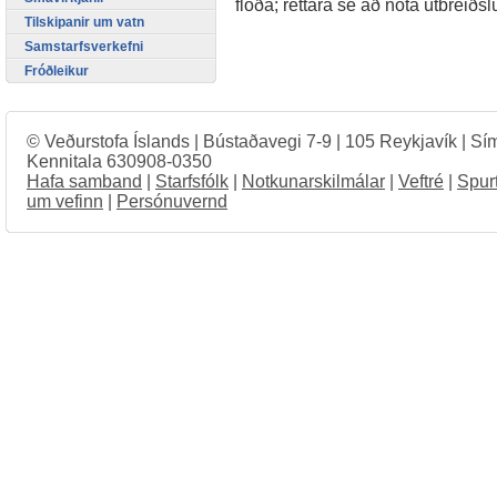
flóða; réttara sé að nota útbreiðs
Tilskipanir um vatn
Samstarfsverkefni
Fróðleikur
© Veðurstofa Íslands | Bústaðavegi 7-9 | 105 Reykjavík | Sí
Kennitala 630908-0350
Hafa samband
|
Starfsfólk
|
Notkunarskilmálar
|
Veftré
|
Spur
um vefinn
|
Persónuvernd