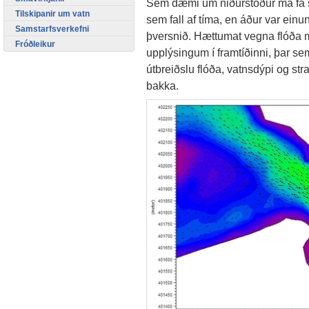
Sem dæmi um niðurstöður má fá 
Tilskipanir um vatn
sem fall af tíma, en áður var einu
Samstarfsverkefni
þversnið. Hættumat vegna flóða m
Fróðleikur
upplýsingum í framtíðinni, þar se
útbreiðslu flóða, vatnsdýpi og st
bakka.