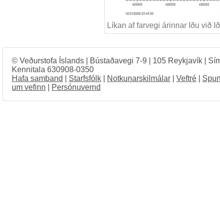
Líkan af farvegi árinnar Iðu við
© Veðurstofa Íslands | Bústaðavegi 7-9 | 105 Reykjavík | Sí
Kennitala 630908-0350
Hafa samband
|
Starfsfólk
|
Notkunarskilmálar
|
Veftré
|
Spur
um vefinn
|
Persónuvernd