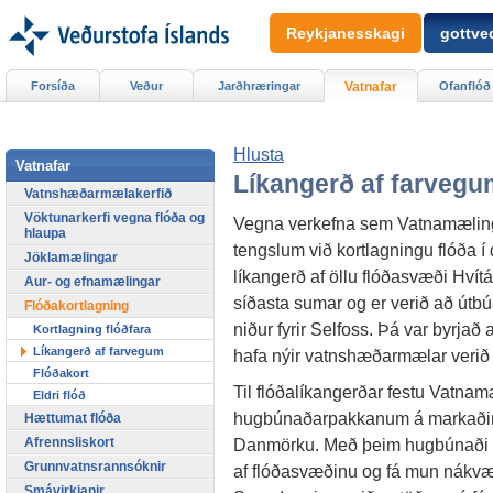
Reykjanesskagi
gottved
Forsíða
Veður
Jarðhræringar
Vatnafar
Ofanflóð
Hlusta
Vatnafar
Líkangerð af farvegu
Vatnshæðarmælakerfið
Vöktunarkerfi vegna flóða og
Vegna verkefna sem Vatnamælingum
hlaupa
tengslum við kortlagningu flóða 
Jöklamælingar
líkangerð af öllu flóðasvæði Hvít
Aur- og efnamælingar
síðasta sumar og er verið að útbúa 
Flóðakortlagning
niður fyrir Selfoss. Þá var byrja
Kortlagning flóðfara
Líkangerð af farvegum
hafa nýir vatnshæðarmælar verið 
Flóðakort
Til flóðalíkangerðar festu Vatna
Eldri flóð
hugbúnaðarpakkanum á markaðinum
Hættumat flóða
Danmörku. Með þeim hugbúnaði er
Afrennsliskort
Grunnvatnsrannsóknir
af flóðasvæðinu og fá mun nákvæm
Smávirkjanir