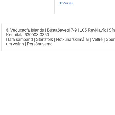
Stöðvalisti
© Veðurstofa Íslands | Bústaðavegi 7-9 | 105 Reykjavík | Sí
Kennitala 630908-0350
Hafa samband
|
Starfsfólk
|
Notkunarskilmálar
|
Veftré
|
Spur
um vefinn
|
Persónuvernd