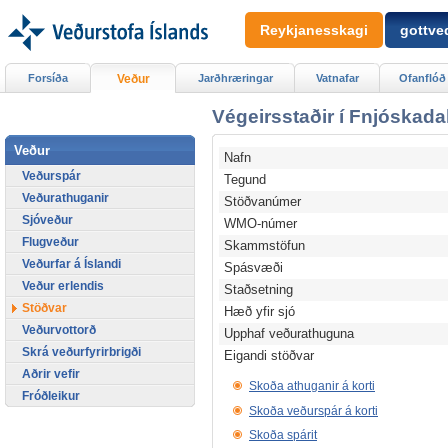
Reykjanesskagi
gottved
Forsíða
Veður
Jarðhræringar
Vatnafar
Ofanflóð
Végeirsstaðir í Fnjóskada
Veður
Nafn
Veðurspár
Tegund
Veðurathuganir
Stöðvanúmer
Sjóveður
WMO-númer
Flugveður
Skammstöfun
Veðurfar á Íslandi
Spásvæði
Veður erlendis
Staðsetning
Stöðvar
Hæð yfir sjó
Veðurvottorð
Upphaf veðurathuguna
Skrá veðurfyrirbrigði
Eigandi stöðvar
Aðrir vefir
Skoða athuganir á korti
Fróðleikur
Skoða veðurspár á korti
Skoða spárit