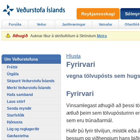
Reykjanesskagi
Sólmyr
Forsíða
Veður
Jarðhræringar
Vatnafar
Ofanflóð
Athugið
Auknar líkur á skriðuföllum á Ströndum
Meira
Hlusta
Um Veðurstofuna
Fyrirvari
Fréttir
Útgáfa
vegna tölvupósts sem hugs
Skipurit Veðurstofu Íslands
Merki Veðurstofu Íslands
Fyrirvari
Hafa samband
Laus störf
Vinsamlegast athugið að þessi t
Senda myndir
ætluð þeim sem tölvupósturinn er 
Starfsfólk
sem eru trúnaðarmál.
Þjónusta
Lög og reglugerðir
Hafir þú fyrir tilviljun, mistök eða
Gæðastefna
þessum og viðhengjum hans biðjum 