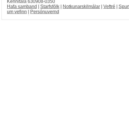
Kennitala 630908-0350
Hafa samband
|
Starfsfólk
|
Notkunarskilmálar
|
Veftré
|
Spur
um vefinn
|
Persónuvernd