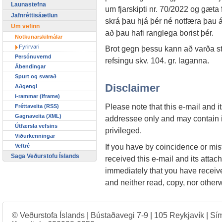
Launastefna
um fjarskipti nr. 70/2022 og gæta f
Jafnréttisáætlun
skrá þau hjá þér né notfæra þau 
Um vefinn
að þau hafi ranglega borist þér.
Notkunarskilmálar
Fyrirvari
Brot gegn þessu kann að varða stjó
Persónuvernd
refsingu skv. 104. gr. laganna.
Ábendingar
Spurt og svarað
Disclaimer
Aðgengi
i-rammar (iframe)
Please note that this e-mail and 
Fréttaveita (RSS)
Gagnaveita (XML)
addressee only and may contain in
Útfærsla vefsins
privileged.
Viðurkenningar
If you have by coincidence or mist
Veftré
Saga Veðurstofu Íslands
received this e-mail and its attac
immediately that you have received
and neither read, copy, nor other
© Veðurstofa Íslands | Bústaðavegi 7-9 | 105 Reykjavík | Sí