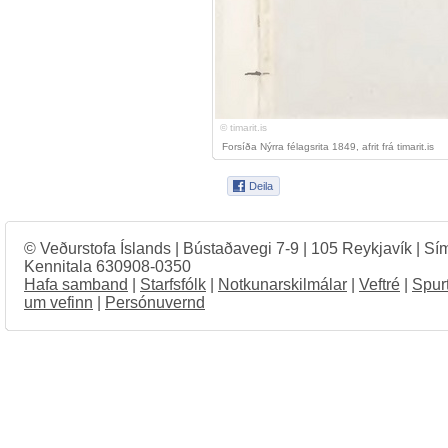
© timarit.is
Forsíða Nýrra félagsrita 1849, afrit frá timarit.is
© Veðurstofa Íslands | Bústaðavegi 7-9 | 105 Reykjavík | Sí
Kennitala 630908-0350
Hafa samband
|
Starfsfólk
|
Notkunarskilmálar
|
Veftré
|
Spur
um vefinn
|
Persónuvernd