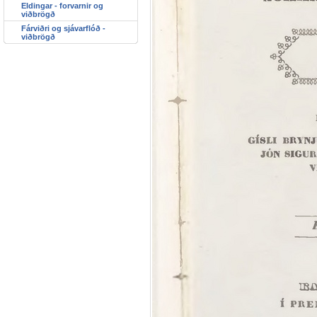
Eldingar - forvarnir og
viðbrögð
Fárviðri og sjávarflóð -
viðbrögð