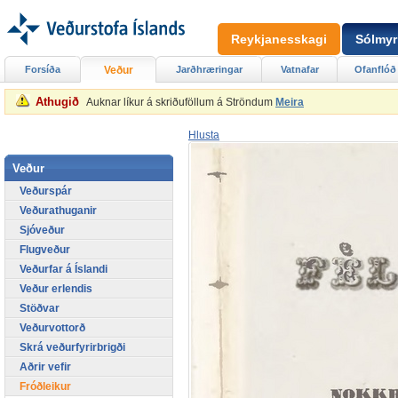
Reykjanesskagi
Sólmyr
Forsíða
Veður
Jarðhræringar
Vatnafar
Ofanflóð
Athugið
Auknar líkur á skriðuföllum á Ströndum
Meira
Hlusta
Veður
Veðurspár
Veðurathuganir
Sjóveður
Flugveður
Veðurfar á Íslandi
Veður erlendis
Stöðvar
Veðurvottorð
Skrá veðurfyrirbrigði
Aðrir vefir
Fróðleikur