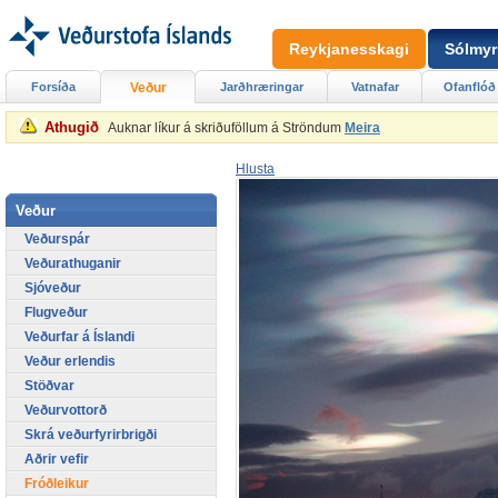
Reykjanesskagi
Sólmyr
Forsíða
Veður
Jarðhræringar
Vatnafar
Ofanflóð
Athugið
Auknar líkur á skriðuföllum á Ströndum
Meira
Hlusta
Veður
Veðurspár
Veðurathuganir
Sjóveður
Flugveður
Veðurfar á Íslandi
Veður erlendis
Stöðvar
Veðurvottorð
Skrá veðurfyrirbrigði
Aðrir vefir
Fróðleikur