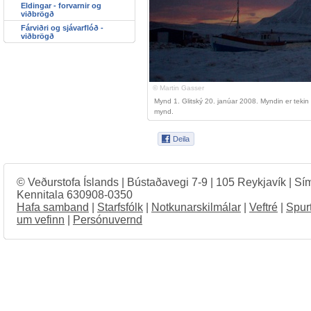
Eldingar - forvarnir og
viðbrögð
Fárviðri og sjávarflóð -
viðbrögð
© Martin Gasser
Mynd 1. Glitský 20. janúar 2008. Myndin er tekin á 
mynd.
© Veðurstofa Íslands | Bústaðavegi 7-9 | 105 Reykjavík | Sí
Kennitala 630908-0350
Hafa samband
|
Starfsfólk
|
Notkunarskilmálar
|
Veftré
|
Spur
um vefinn
|
Persónuvernd