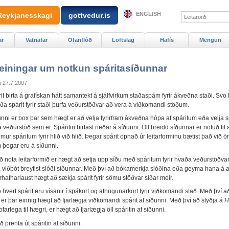
ENGLISH
Reykjanesskagi
gottvedur.is
ar
Vatnafar
Ofanflóð
Loftslag
Hafís
Mengun
einingar um notkun spáritasíðunnar
g
27.7.2007
t birta á grafískan hátt samantekt á sjálfvirkum staðaspám fyrir ákveðna staði. Svo
ða spárit fyrir staði þurfa veðurstöðvar að vera á viðkomandi stöðum.
unni er box þar sem hægt er að velja fyrirfram ákveðna hópa af spáritum eða velja s
a veðurstöð sem er. Spáritin birtast neðar á síðunni. Öll breidd síðunnar er notuð til
mur spáritum fyrir hlið við hlið. Þegar spárit opnað úr leitarforminu bætist það við 
m þegar eru á síðunni.
ð nota leitarformið er hægt að setja upp síðu með spáritum fyrir hvaða veðurstöðvar
a viðbót breytist slóði síðunnar. Með því að bókamerkja slóðina eða geyma hana á
rirhafnarlaust hægt að sækja spárit fyrir sömu stöðvar síðar meir.
hvert spárit eru vísanir í spákort og athugunarkort fyrir viðkomandi stað. Með því a
er þar einnig hægt að fjarlægja viðkomandi spárit af síðunni. Með því að styðja á
H
 ofarlega til hægri, er hægt að fjarlægja öll spáritin af síðunni.
 prenta út spáritin af síðunni.