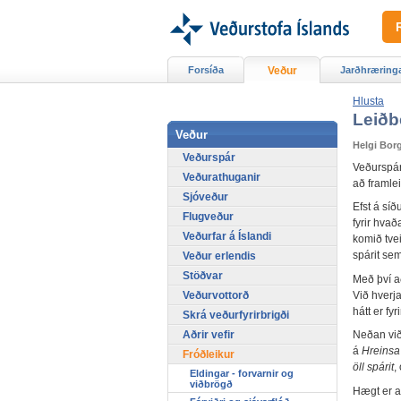
Forsíða
Veður
Jarðhræring
Hlusta
Leiðb
Veður
Helgi Bor
Veðurspár
Veðurspári
Veðurathuganir
að framlei
Sjóveður
Efst á síð
Flugveður
fyrir hvað
Veðurfar á Íslandi
komið tvei
spárit se
Veður erlendis
Stöðvar
Með því a
Veðurvottorð
Við hverj
hátt er fy
Skrá veðurfyrirbrigði
Aðrir vefir
Neðan við 
á
Hreinsa
Fróðleikur
öll spárit
,
Eldingar - forvarnir og
viðbrögð
Hægt er að