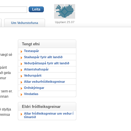
Viðvaranir (engin viðv
Uppfært 25.07
Um Veðurstofuna
Tengt efni
Textaspár
 hægt sé
Staðaspár fyrir allt landið
Veðurþáttaspá fyrir allt landið
párit
Atlantshafsspár
 að geta
Veðurspárit
önnur
Allar veðurfróðleiksgreinar
Orðskýringar
 sem er.
Vindatlas
 annan
Eldri fróðleiksgreinar
ð styðja
Allar fróðleiksgreinar um veður í
reinsa
tímaröð