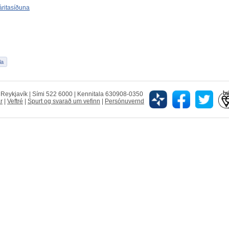
áritasíðuna
5 Reykjavík | Sími 522 6000 | Kennitala 630908-0350
r
|
Veftré
|
Spurt og svarað um vefinn
|
Persónuvernd