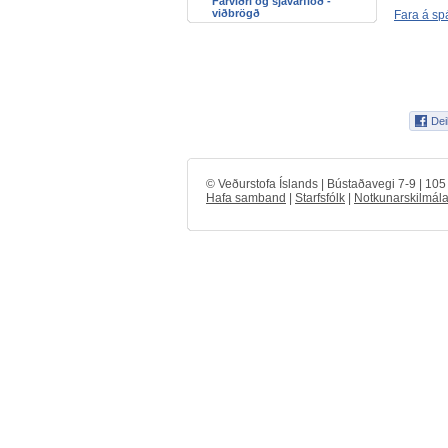
Fárviðri og sjávarflóð -
viðbrögð
Fara á sp
© Veðurstofa Íslands | Bústaðavegi 7-9 | 10
Hafa samband
|
Starfsfólk
|
Notkunarskilmála