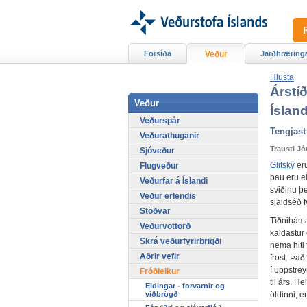
Forsíða
Veður
Jarðhræring
Hlusta
Árstíð
Veður
Íslan
Veðurspár
Tengjast
Veðurathuganir
Trausti J
Sjóveður
Glitský
eru
Flugveður
þau eru ei
Veðurfar á Íslandi
sviðinu þ
Veður erlendis
sjaldséð f
Stöðvar
Tíðniháma
Veðurvottorð
kaldastur 
Skrá veðurfyrirbrigði
nema hiti f
Aðrir vefir
frost. Það
í uppstrey
Fróðleikur
til árs. H
Eldingar - forvarnir og
öldinni, e
viðbrögð