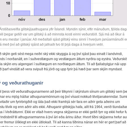
rstíðasveifla glitskýjaathugana yfir Íslandi. Myndin sýnir, eftir mánuðum, fjölda da
ili þegar getið var um glitský á að minnsta kosti einni veðurstöð. Sjá má að líkur á
m eru mestar í janúar. Að meðaltali sjást glitský einu sinni í hverjum janúarmánuði e
 með því að glitský sjáist að jafnaði tvo til þrjá daga á hverjum vetri.
ð skýin geti sést mega neðri ský ekki skyggja á og því sjást þau einatt í landvindi,
ds í norðanátt, en í suðvestlægum og vestlægum áttum nyrðra og eystra. Veðurskil
 skýin eru algengari í suðlægum en norðlægum áttum. Til að fjallabylgjur nái upp 
ð þarf vindátt að vera svipuð frá jörð og upp fyrir þá hæð þar sem skýin myndast.
ý og veðurathuganir
il þess við veðurathugunarmenn að þeir tilkynni í skýrslum sínum um glitský sem þei
nar eru mjög háðar athugunarmönnum og því vísast nokkuð tilviljanakenndar. Sumi
taðir um fyrirbrigðið og láta það ekki framhjá sér fara en aðrir geta aðeins um
tu tilvik og enn aðrir alls ekki. Athuganir glitskýja hafa, allt frá 1964, verið tíundaða
ga í
Veðráttunni
. Ekki er vitað hvers vegna skýjanna er ekki getið fyrr og ekki hefur f
rindisbréf til athugunarmanna á því ári eða árinu áður. Hvort tíðni skýjanna hefur a
i er fremur ólíklegt en ekki útilokað. Til að kanna tíðnina nánar en hér er gert þarf að 