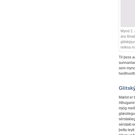
Mynd 2. Á
ára tímab
glitskýju
reikna má
Til þess a
sunnanlan
sem mynda
heiðhvolfi
Glitsk
Mælst er t
Athuganir
mjög meðvi
glæsilegus
sérstakle
sérstakt e
þetta leyt