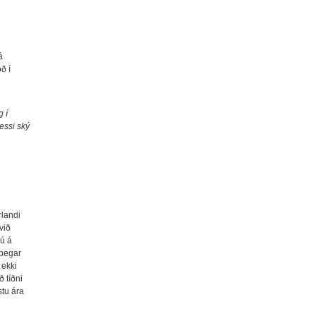
á
ð í
g í
þessi ský
rlandi
við
nú á
 þegar
 ekki
ð tíðni
stu ára