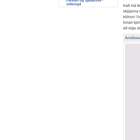
Fárviðri og sjávarflóð -
viðbrögð
Það má tel
skýjanna f
kólnun í h
innan kjör
að eiga sé
Árstíðasve