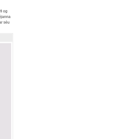
fi og
kýjanna
ar séu