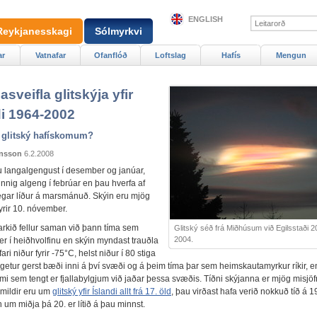
ENGLISH
Reykjanesskagi
Sólmyrkvi
ar
Vatnafar
Ofanflóð
Loftslag
Hafís
Mengun
asveifla glitskýja yfir
di 1964-2002
 glitský hafískomum?
ónsson
6.2.2008
 langalgengust í desember og janúar,
nnig algeng í febrúar en þau hverfa af
egar líður á marsmánuð. Skýin eru mjög
yrir 10. nóvember.
rkið fellur saman við þann tíma sem
Glitský séð frá Miðhúsum við Egilsstaði 2
2004.
er í heiðhvolfinu en skýin myndast trauðla
ari niður fyrir -75°C, helst niður í 80 stiga
 getur gerst bæði inni á því svæði og á þeim tíma þar sem heimskautamyrkur ríkir, e
mi sem tengt er fjallabylgjum við jaðar þessa svæðis. Tíðni skýjanna er mjög misjöfn
eimildir eru um
glitský yfir Íslandi allt frá 17. öld
, þau virðast hafa verið nokkuð tíð á 1
n um miðja þá 20. er lítið á þau minnst.