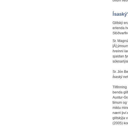
öllum veðu
Ísaský
Glitský er
erlenda he
Stöðvarfir
Sr. Magnú
[Á]
ýmsum t
hreinni la
sjaldan fy
sóknarlýs
Sr. Jón B
Ísaský ne
Tilfinning
benda glit
Austur-Gr
tímum og 
miklu minn
nærri því 
glitskýja 
(2005) kom