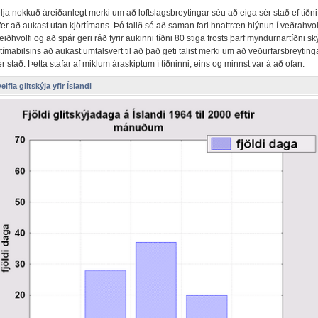
ja nokkuð áreiðanlegt merki um að loftslagsbreytingar séu að eiga sér stað ef tíðni
er að aukast utan kjörtímans. Þó talið sé að saman fari hnattræn hlýnun í veðrahvol
eiðhvolfi og að spár geri ráð fyrir aukinni tíðni 80 stiga frosts þarf myndurnartíðni s
tímabilsins að aukast umtalsvert til að það geti talist merki um að veðurfarsbreyting
r stað. Þetta stafar af miklum áraskiptum í tíðninni, eins og minnst var á að ofan.
ifla glitskýja yfir Íslandi