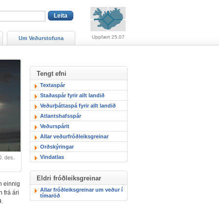
Viðvaranir (engin viðv
Uppfært 25.07
Um Veðurstofuna
Tengt efni
Textaspár
Staðaspár fyrir allt landið
Veðurþáttaspá fyrir allt landið
Atlantshafsspár
Veðurspárit
Allar veðurfróðleiksgreinar
Orðskýringar
Vindatlas
0. des.
Eldri fróðleiksgreinar
n einnig
Allar fróðleiksgreinar um veður í
 frá ári
tímaröð
9.