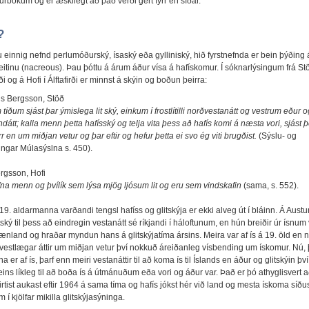
rbókum og er æskilegt að það verði gert fyrr en síðar.
?
u einnig nefnd perlumóðurský, ísaský eða gylliniský, hið fyrstnefnda er bein þýðing 
itinu (nacreous). Þau þóttu á árum áður vísa á hafískomur. Í sóknarlýsingum frá Stö
ði og á Hofi í Álftafirði er minnst á skýin og boðun þeirra:
s Bergsson, Stöð
íðum sjást þar ýmislega lit ský, einkum í frostlítilli norðvestanátt og vestrum eður o
ndátt; kalla menn þetta hafísský og telja vita þess að hafís komi á næsta vori, sjást 
rr en um miðjan vetur og þar eftir og hefur þetta ei svo ég viti brugðist.
(Sýslu- og
ingar Múlasýslna s. 450).
ergsson, Hofi
fna menn og þvílík sem lýsa mjög ljósum lit og eru sem vindskafin
(sama, s. 552).
 19. aldarmanna varðandi tengsl hafíss og glitskýja er ekki alveg út í bláinn. Á Austu
ský til þess að eindregin vestanátt sé ríkjandi í háloftunum, en hún breiðir úr ísnum 
ænland og hraðar myndun hans á glitskýjatíma ársins. Meira var af ís á 19. öld en 
vestlægar áttir um miðjan vetur því nokkuð áreiðanleg vísbending um ískomur. Nú,
a er af ís, þarf enn meiri vestanáttir til að koma ís til Íslands en áður og glitskýin því
eins líkleg til að boða ís á útmánuðum eða vori og áður var. Það er þó athyglisvert a
virtist aukast eftir 1964 á sama tíma og hafís jókst hér við land og mesta ískoma síðu
 í kjölfar mikilla glitskýjasýninga.