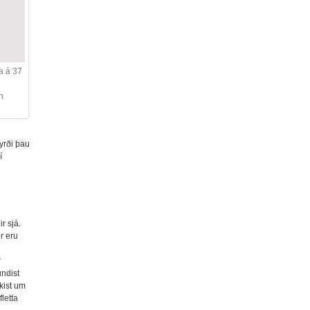
ga á 37
n
yrði þau
í
r sjá.
r eru
r
undist
ukist um
fletta