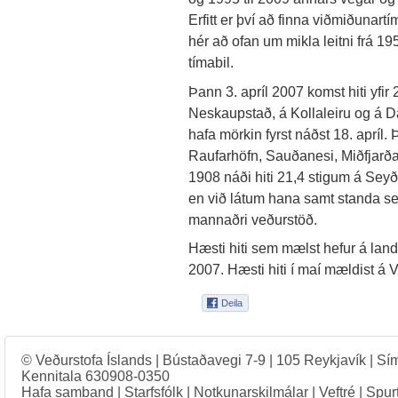
Erfitt er því að finna viðmiðunartí
hér að ofan um mikla leitni frá 19
tímabil.
Þann 3. apríl 2007 komst hiti yfir
Neskaupstað, á Kollaleiru og á D
hafa mörkin fyrst náðst 18. apríl
Raufarhöfn, Sauðanesi, Miðfjarða
1908 náði hiti 21,4 stigum á Seyð
en við látum hana samt standa se
mannaðri veðurstöð.
Hæsti hiti sem mælst hefur á landin
2007. Hæsti hiti í maí mældist á V
© Veðurstofa Íslands | Bústaðavegi 7-9 | 105 Reykjavík | Sí
Kennitala 630908-0350
Hafa samband
|
Starfsfólk
|
Notkunarskilmálar
|
Veftré
|
Spur