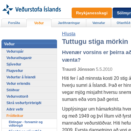
Reykjanesskagi
Sólmyr
Forsíða
Veður
Jarðhræringar
Vatnafar
Ofanflóð
Hlusta
Tuttugu stiga mörkin
Veður
Veðurspár
Hvenær vorsins er þeirra a
Veðurathuganir
vænta?
Sjóveður
Trausti Jónsson
5.5.2010
Flugveður
Veðurfar á Íslandi
Hiti fer í að minnsta kosti 20 stig 
Veður erlendis
hverju sumri á Íslandi. Það er hin
Stöðvar
vegar mjög misjafnt hversu sne
Veðurvottorð
sumars eða vors það gerist.
Skrá veðurfyrirbrigði
Upplýsingar um hámarkshita hvers
Aðrir vefir
og með 1949 og því lítum við fyrs
Fróðleikur
mannaðar veðurstöðvar. Hiti hefur f
Eldingar - forvarnir og
viðbrögð
2009. Fyrsta dagsetning að vori er