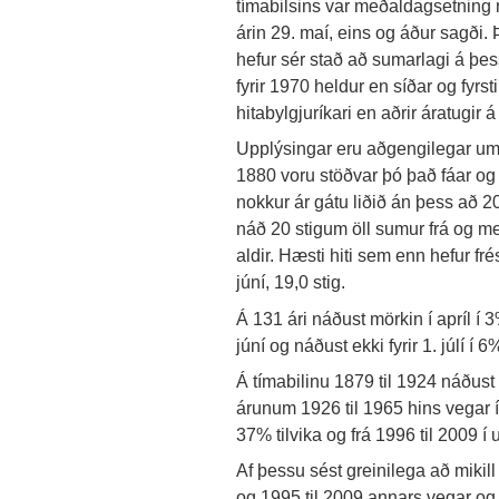
tímabilsins var meðaldagsetning 
árin 29. maí, eins og áður sagði. 
hefur sér stað að sumarlagi á þess
fyrir 1970 heldur en síðar og fyrst
hitabylgjuríkari en aðrir áratugir á
Upplýsingar eru aðgengilegar um 
1880 voru stöðvar þó það fáar og 
nokkur ár gátu liðið án þess að 20 
náð 20 stigum öll sumur frá og me
aldir. Hæsti hiti sem enn hefur f
júní, 19,0 stig.
Á 131 ári náðust mörkin í apríl í 3%
júní og náðust ekki fyrir 1. júlí í 6%
Á tímabilinu 1879 til 1924 náðust m
árunum 1926 til 1965 hins vegar í
37% tilvika og frá 1996 til 2009 í 
Af þessu sést greinilega að mikil
og 1995 til 2009 annars vegar og