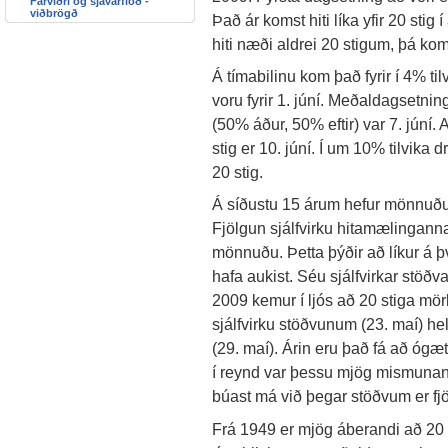
Fárviðri og sjávarflóð -
viðbrögð
Það ár komst hiti líka yfir 20 sti
hiti næði aldrei 20 stigum, þá komst
Á tímabilinu kom það fyrir í 4% t
voru fyrir 1. júní. Meðaldagsetni
(50% áður, 50% eftir) var 7. júní. A
stig er 10. júní. Í um 10% tilvika dr
20 stig.
Á síðustu 15 árum hefur mönnuðu
Fjölgun sjálfvirku hitamælinganna
mönnuðu. Þetta þýðir að líkur á þv
hafa aukist. Séu sjálfvirkar stöðv
2009 kemur í ljós að 20 stiga mö
sjálfvirku stöðvunum (23. maí) h
(29. maí). Árin eru það fá að ógæ
í reynd var þessu mjög mismunandi
búast má við þegar stöðvum er fj
Frá 1949 er mjög áberandi að 20 st