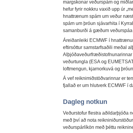
margskonar veðurspám og miðlar þe
hefur fyrir nokkru vaxið upp úr
„
me
hnattrænum spám um veður næstu
spám um þróun sjávarhita í Kyrrah
samanburði á gæðum veðurspáa 
Áreiðanleiki ECMWF í hnattrænu
eftirsóttur samstarfsaðili meðal a
Alþjóðaveðurfræðistofnunarinnar
veðurtungla (ESA og EUMETSAT) a
loftmengun, kjarnorkuvá og þróun
Á vef reiknimiðstöðvarinnar er ten
fjallað er um hlutverk ECMWF í d
Dagleg notkun
Veðurstofur flestra aðildarþjóða 
með því að nota reikniniðurstöð
veðurspárlíkön með þéttu reiknine