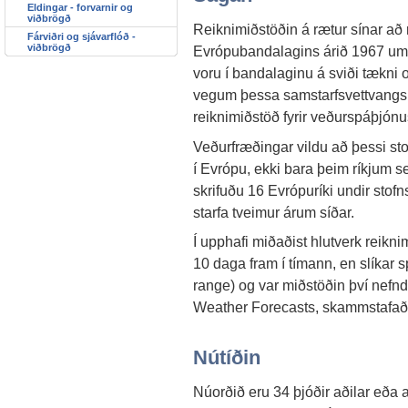
Eldingar - forvarnir og
viðbrögð
Reiknimiðstöðin á rætur sínar að
Fárviðri og sjávarflóð -
viðbrögð
Evrópubandalagins árið 1967 um 
voru í bandalaginu á sviði tækni 
vegum þessa samstarfsvettvangs 
reiknimiðstöð fyrir veðurspáþjónu
Veðurfræðingar vildu að þessi s
í Evrópu, ekki bara þeim ríkjum 
skrifuðu 16 Evrópuríki undir stofn
starfa tveimur árum síðar.
Í upphafi miðaðist hlutverk reikni
10 daga fram í tímann, en slíkar
range) og var miðstöðin því nef
Weather Forecasts, skammstaf
Nútíðin
Núorðið eru 34 þjóðir aðilar eða 