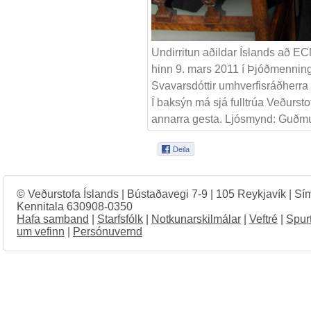
Undirritun aðildar Íslands að E
hinn 9. mars 2011 í Þjóðmenninga
Svavarsdóttir umhverfisráðherra
Í baksýn má sjá fulltrúa Veðurst
annarra gesta. Ljósmynd: Guð
© Veðurstofa Íslands | Bústaðavegi 7-9 | 105 Reykjavík | Sí
Kennitala 630908-0350
Hafa samband
|
Starfsfólk
|
Notkunarskilmálar
|
Veftré
|
Spur
um vefinn
|
Persónuvernd