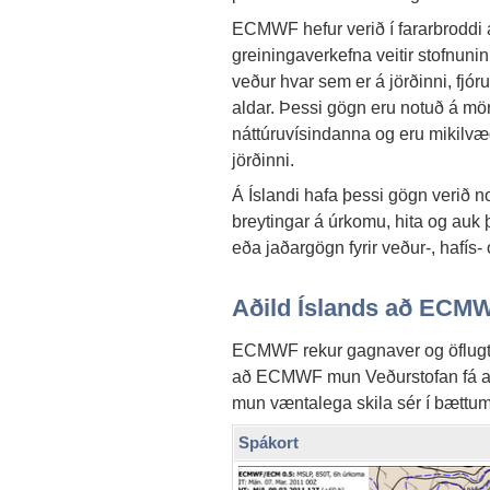
ECMWF hefur verið í fararbroddi 
greiningaverkefna veitir stofnu
veður hvar sem er á jörðinni, fjóru
aldar. Þessi gögn eru notuð á m
náttúruvísindanna og eru mikilvæg
jörðinni.
Á Íslandi hafa þessi gögn verið n
breytingar á úrkomu, hita og auk
eða jaðargögn fyrir veður-, hafís-
Aðild Íslands að ECM
ECMWF rekur gagnaver og öflugt ke
að ECMWF mun Veðurstofan fá aðg
mun væntalega skila sér í bættu
Spákort