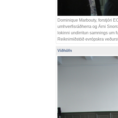
Dominique Marbouty, forstjóri 
umhverfisráðherra og Árni Snorra
lokinni undirritun samnings um f
Reiknimiðstöð evrópskra veðurs
Viðhöfn