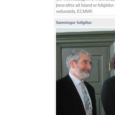
þess efnis að Ísland er fullgildu
veðurstofa, ECMWF.
Samningur fullgiltur