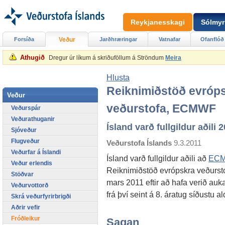
Reykjanesskagi
Sólmyr
Forsíða
Veður
Jarðhræringar
Vatnafar
Ofanflóð
Athugið
Dregur úr líkum á skriðuföllum á Ströndum
Meira
Hlusta
Reiknimiðstöð evróp
Veður
veðurstofa, ECMWF
Veðurspár
Veðurathuganir
Ísland varð fullgildur aðili 
Sjóveður
Flugveður
Veðurstofa Íslands
9.3.2011
Veðurfar á Íslandi
Ísland varð fullgildur aðili að
EC
Veður erlendis
Reiknimiðstöð evrópskra veðursto
Stöðvar
mars 2011 eftir að hafa verið auka
Veðurvottorð
frá því seint á 8. áratug síðustu al
Skrá veðurfyrirbrigði
Aðrir vefir
Fróðleikur
Sagan