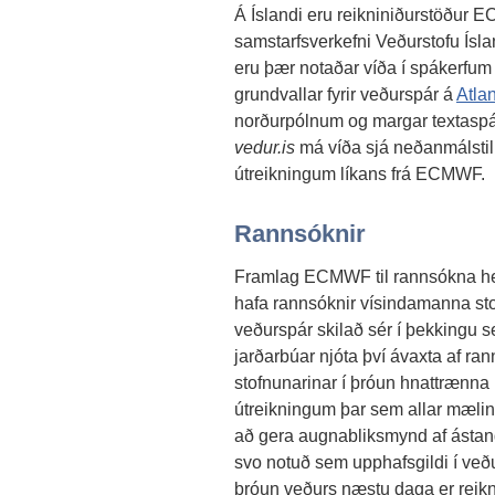
Á Íslandi eru reikniniðurstöður 
samstarfsverkefni Veðurstofu Ísla
eru þær notaðar víða í spákerfum 
grundvallar fyrir veðurspár á
Atlan
norðurpólnum og margar textaspá
vedur.is
má víða sjá neðanmálstil
útreikningum líkans frá ECMWF.
Rannsóknir
Framlag ECMWF til rannsókna he
hafa rannsóknir vísindamanna sto
veðurspár skilað sér í þekkingu se
jarðarbúar njóta því ávaxta af ra
stofnunarinar í þróun hnattrænna l
útreikningum þar sem allar mæling
að gera augnabliksmynd af ástand
svo notuð sem upphafsgildi í veð
þróun veðurs næstu daga er reikn