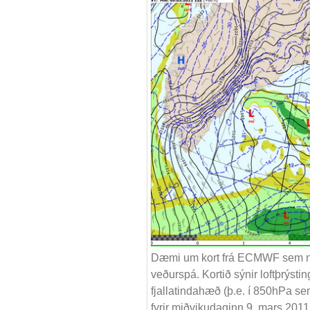
Dæmi um kort frá ECMWF sem nota
veðurspá. Kortið sýnir loftþrýsti
fjallatindahæð (þ.e. í 850hPa se
fyrir miðvikudaginn 9. mars 2011