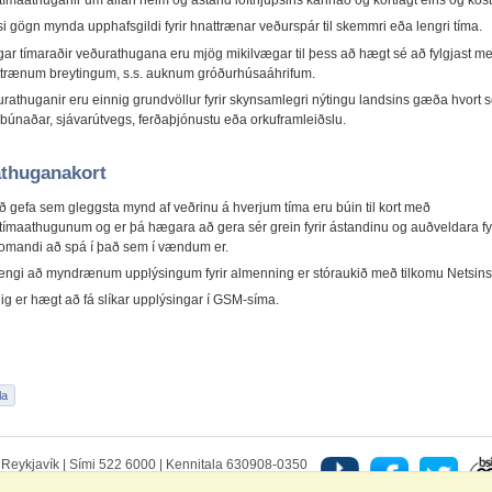
ímaathuganir um allan heim og ástand lofthjúpsins kannað og kortlagt eins og kostu
i gögn mynda upphafsgildi fyrir hnattrænar veðurspár til skemmri eða lengri tíma.
ar tímaraðir veðurathugana eru mjög mikilvægar til þess að hægt sé að fylgjast m
trænum breytingum, s.s. auknum gróðurhúsaáhrifum.
rathuganir eru einnig grundvöllur fyrir skynsamlegri nýtingu landsins gæða hvort se
búnaðar, sjávarútvegs, ferðaþjónustu eða orkuframleiðslu.
thuganakort
að gefa sem gleggsta mynd af veðrinu á hverjum tíma eru búin til kort með
ímaathugunum og er þá hægara að gera sér grein fyrir ástandinu og auðveldara fyr
omandi að spá í það sem í vændum er.
ngi að myndrænum upplýsingum fyrir almenning er stóraukið með tilkomu Netsins
ig er hægt að fá slíkar upplýsingar í GSM-síma.
5 Reykjavík | Sími 522 6000 | Kennitala 630908-0350
r
|
Veftré
|
Spurt og svarað um vefinn
|
Persónuvernd