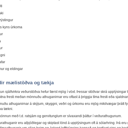
ti
aki
þrýstingur
s kyns úrkoma
ur
a
ur
gni
afar
ur og eldingar
ir mælistöðva og tækja
un sjálfvirkra veðurstöðva hefur færst mjög í vöxt. Þessar stöðvar skrá upplýsingar t
tna fresti meðan mönnuðu athuganirnar eru oftast á þriggja tíma fresti eða sjaldnar
uðu athuganirnar á skýjum, skyggni, veðri og úrkomu eru mjög mikilvægar þrátt fyr
a tækni.
könnun með t.d. ratsjám og gervitunglum er sívaxandi þáttur í veðurathugunum.
rathuganir eru alþjóðlegar og skiptast lönd á upplýsingum oft á sólarhring. Þá eru