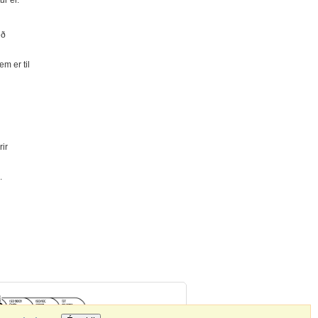
r er.
eð
m er til
ir
.