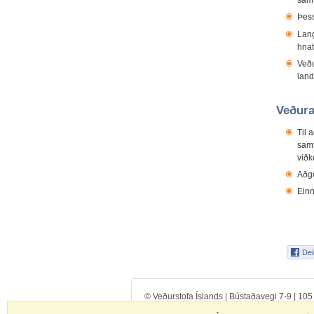
samt
Þess
Lang
hnat
Veðu
land
Veðura
Til 
samt
viðk
Aðge
Einn
© Veðurstofa Íslands | Bústaðavegi 7-9 | 10
Hafa samband
|
Starfsfólk
|
Notkunarskilmála