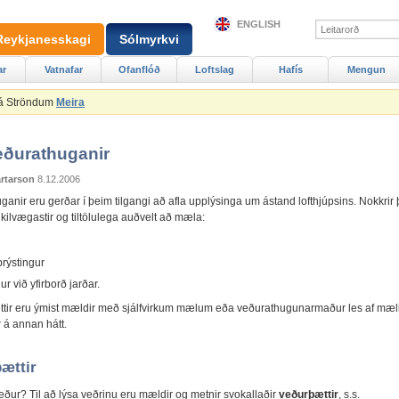
ENGLISH
Reykjanesskagi
Sólmyrkvi
ar
Vatnafar
Ofanflóð
Loftslag
Hafís
Mengun
 á Ströndum
Meira
ðurathuganir
artarson
8.12.2006
anir eru gerðar í þeim tilgangi að afla upplýsinga um ástand lofthjúpsins. Nokkrir 
kilvægastir og tiltölulega auðvelt að mæla:
þrýstingur
ur við yfirborð jarðar.
ttir eru ýmist mældir með sjálfvirkum mælum eða veðurathugunarmaður les af mæ
 á annan hátt.
ættir
eður? Til að lýsa veðrinu eru mældir og metnir svokallaðir
veðurþættir
, s.s.