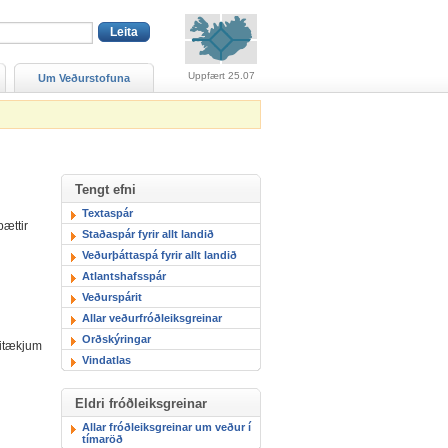
Viðvaranir (engin viðv
Uppfært 25.07
Um Veðurstofuna
Tengt efni
Textaspár
þættir
Staðaspár fyrir allt landið
Veðurþáttaspá fyrir allt landið
Atlantshafsspár
Veðurspárit
Allar veðurfróðleiksgreinar
Orðskýringar
litækjum
Vindatlas
Eldri fróðleiksgreinar
Allar fróðleiksgreinar um veður í
tímaröð