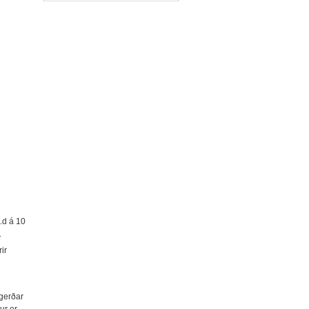
.d á 10
.
ir
 gerðar