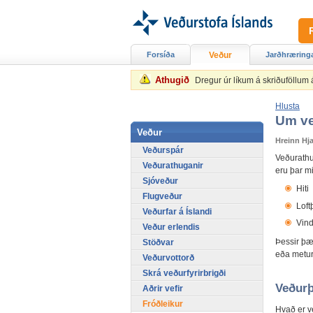
Forsíða
Veður
Jarðhræring
Athugið
Dregur úr líkum á skriðuföllum
Hlusta
Um ve
Veður
Hreinn Hj
Veðurspár
Veðurathug
Veðurathuganir
eru þar mi
Sjóveður
Hiti
Flugveður
Loft
Veðurfar á Íslandi
Vind
Veður erlendis
Þessir þæ
Stöðvar
eða metur
Veðurvottorð
Skrá veðurfyrirbrigði
Veðurþ
Aðrir vefir
Fróðleikur
Hvað er v