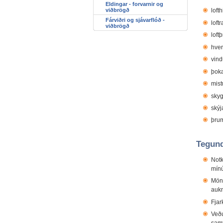
Eldingar - forvarnir og
viðbrögð
lofthi
Fárviðri og sjávarflóð -
loftr
viðbrögð
loft
hver
vind
þok
mist
skyg
skýj
þrum
Tegund
Notk
mínú
Mönn
aukn
Fjar
Veðu