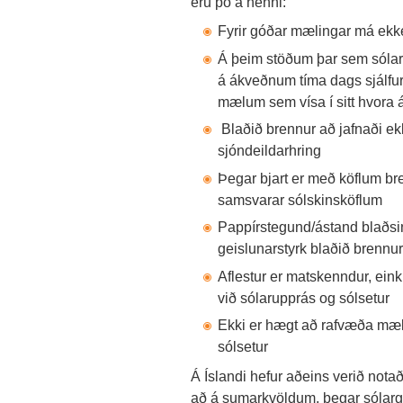
eru þó á henni:
Fyrir góðar mælingar má ekke
Á þeim stöðum þar sem sólar
á ákveðnum tíma dags sjálfur 
mælum sem vísa í sitt hvora á
Blaðið brennur að jafnaði ekk
sjóndeildarhring
Þegar bjart er með köflum br
samsvarar sólskinsköflum
Pappírstegund/ástand blaðsins
geislunarstyrk blaðið brennur
Aflestur er matskenndur, eink
við sólarupprás og sólsetur
Ekki er hægt að rafvæða mæli
sólsetur
Á Íslandi hefur aðeins verið nota
að á sumarkvöldum, þegar sólarga