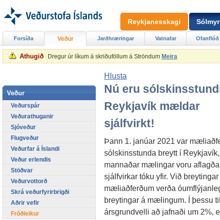
Reykjanesskagi
Sólmyr
Forsíða
Veður
Jarðhræringar
Vatnafar
Ofanflóð
Athugið
Dregur úr líkum á skriðuföllum á Ströndum
Meira
Hlusta
Nú eru sólskinsstundi
Veður
Reykjavík mældar
Veðurspár
Veðurathuganir
sjálfvirkt!
Sjóveður
Flugveður
Þann 1. janúar 2021 var mæliaðf
Veðurfar á Íslandi
sólskinsstunda breytt í Reykjavík,
Veður erlendis
mannaðar mælingar voru aflagða
Stöðvar
sjálfvirkar tóku yfir. Við breytingar
Veðurvottorð
mæliaðferðum verða óumflýjanle
Skrá veðurfyrirbrigði
breytingar á mælingum. Í þessu til
Aðrir vefir
ársgrundvelli að jafnaði um 2%,
Fróðleikur