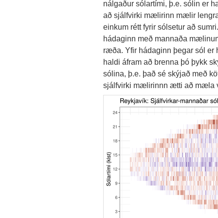
nálgaður sólartími, þ.e. sólin er h
að sjálfvirki mælirinn mælir lengra
einkum rétt fyrir sólsetur að sumri
hádaginn með mannaða mælinum. 
ræða. Yfir hádaginn þegar sól er 
haldi áfram að brenna þó þykk ský
sólina, þ.e. það sé skýjað með kö
sjálfvirki mælirinnn ætti að mæla 