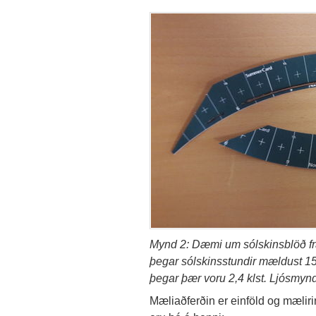
Mynd 2: Dæmi um sólskinsblöð frá
þegar sólskinsstundir mældust 15,
þegar þær voru 2,4 klst. Ljósmy
Mæliaðferðin er einföld og mælirinn