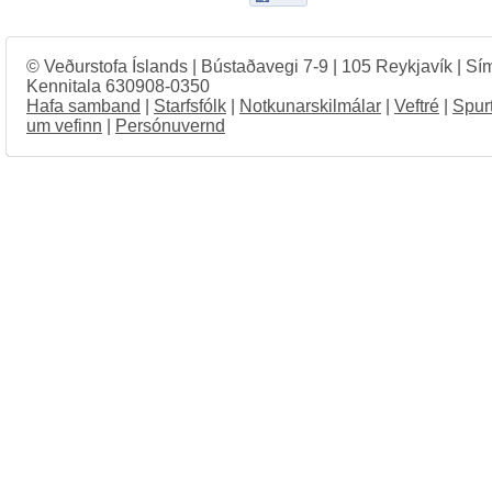
© Veðurstofa Íslands | Bústaðavegi 7-9 | 105 Reykjavík | Sí
Kennitala 630908-0350
Hafa samband
|
Starfsfólk
|
Notkunarskilmálar
|
Veftré
|
Spur
um vefinn
|
Persónuvernd