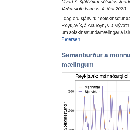
Mynd 3: Sjálfvirkur sólskinsstun
Veðurstofu Íslands, 4. júní 2020
Í dag eru sjálfvirkir sólskinsstun
Reykjavík, á Akureyri, við Mývatn 
um sólskinsstundamælingar á Ísl
Petersen
Samanburður á mönnu
mælingum