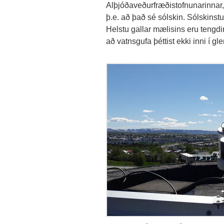
Alþjóðaveðurfræðistofnunarinnar, 
þ.e. að það sé sólskin. Sólskinstu
Helstu gallar mælisins eru tengdi
að vatnsgufa þéttist ekki inni í gl