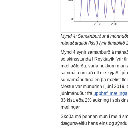
Mynd 4: Samanburður á mönnuðum
mánaðargildi (klst) fyrir tímabili
Mynd 4 sýnir samanburð á mánaða
sólskinsstunda í Reykjavík fyrir t
mæliaðferða, varla nokkurn mun að
sammála um að oft er skýjað í jú
sumarmánuðina en þá mælist fleiri
Mestur var munurinn í júní 2019, eð
júnímánuður frá
upphafi mælinga
33 klst, eða 2% aukning í sólskinss
mælingar.
Skoða má þennan mun í meiri smá
dægursveiflu hans eins og sýndur