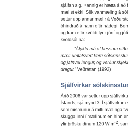
sjálfan sig. Þannig er hætta á að 
mælist ekki. Slík vanmæling á sól
settur upp annar mælir á Veðurst
óhindrað á hann eftir hádegi. Bor
og fram eftir kvöldi fyrir júní og
kvöldsólina:
“Álykta má af þessum niðurstö
mæli umtalsvert færri sólskinsstun
og jafnvel lengur, og verður skje
dregur.”
Veðráttan (1992)
Sjálfvirkar sólskinss
Árið 2006 var settur upp sjálfvir
Íslands, sjá mynd 3. Í sjálfvirku
sem mismunur á milli mælinga tv
skugga inni í mælinum en hinn er 
-2
yfir þröskuldinum 120 W m
, sa