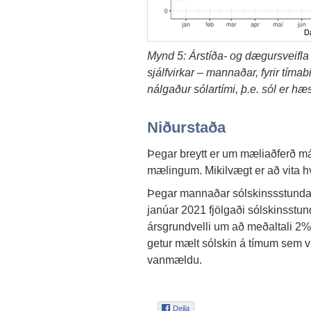
Mynd 5: Árstíða- og dægursveifla
sjálfvirkar – mannaðar, fyrir tím
nálgaður sólartími, þ.e. sól er hæs
Niðurstaða
Þegar breytt er um mæliaðferð má a
mælingum. Mikilvægt er að vita h
Þegar mannaðar sólskinssstundam
janúar 2021 fjölgaði sólskinsstu
ársgrundvelli um að meðaltali 2%
getur mælt sólskin á tímum sem 
vanmældu.