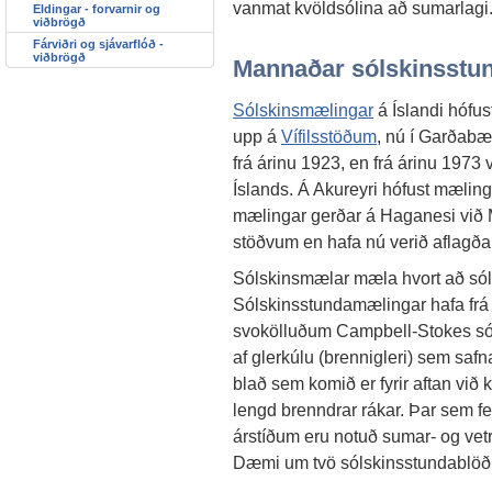
vanmat kvöldsólina að sumarlagi
Eldingar - forvarnir og
viðbrögð
Fárviðri og sjávarflóð -
viðbrögð
Mannaðar sólskinsstu
Sólskinsmælingar
á Íslandi hófus
upp á
Vífilsstöðum
, nú í Garðabæ
frá árinu 1923, en frá árinu 1973
Íslands. Á Akureyri hófust mælin
mælingar gerðar á Haganesi við M
stöðvum en hafa nú verið aflagðar
Sólskinsmælar mæla hvort að sólg
Sólskinsstundamælingar hafa frá 
svokölluðum Campbell-Stokes só
af glerkúlu (brennigleri) sem safn
blað sem komið er fyrir aftan við
lengd brenndrar rákar. Þar sem feri
árstíðum eru notuð sumar- og vetr
Dæmi um tvö sólskinsstundablöð 