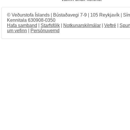
© Veðurstofa Íslands | Bústaðavegi 7-9 | 105 Reykjavík | Sí
Kennitala 630908-0350
Hafa samband
|
Starfsfólk
|
Notkunarskilmálar
|
Veftré
|
Spur
um vefinn
|
Persónuvernd