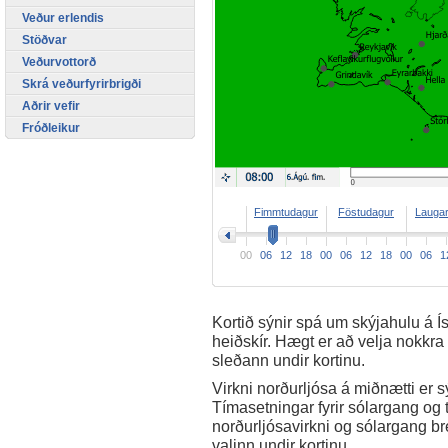
Veður erlendis
Stöðvar
Veðurvottorð
Skrá veðurfyrirbrigði
Aðrir vefir
Fróðleikur
>
Fimmtudagur
Föstudagur
Lauga
00
06
12
18
00
06
12
18
00
06
1
Kortið sýnir spá um skýjahulu á Í
heiðskír. Hægt er að velja nokkra
sleðann undir kortinu.
Virkni norðurljósa á miðnætti er sýn
Tímasetningar fyrir sólargang og
norðurljósavirkni og sólargang b
valinn undir kortinu.