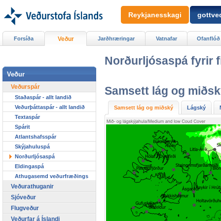
Reykjanesskagi
gottved
Forsíða
Veður
Jarðhræringar
Vatnafar
Ofanflóð
Norðurljósaspá fyrir
Veður
Veðurspár
Samsett lág og miðsk
Staðaspár - allt landið
Veðurþáttaspár - allt landið
Samsett lág og miðský
Lágský
Textaspár
Spárit
Atlantshafsspár
Skýjahuluspá
Norðurljósaspá
Eldingaspá
Athugasemd veðurfræðings
Veðurathuganir
Sjóveður
Flugveður
Veðurfar á Íslandi