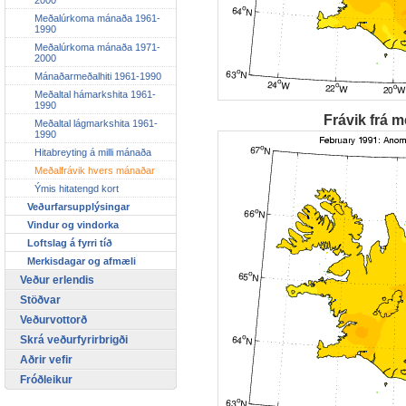
Meðalúrkoma mánaða 1961-
1990
Meðalúrkoma mánaða 1971-
2000
Mánaðarmeðalhiti 1961-1990
Meðaltal hámarkshita 1961-
1990
Frávik frá m
Meðaltal lágmarkshita 1961-
1990
Hitabreyting á milli mánaða
Meðalfrávik hvers mánaðar
Ýmis hitatengd kort
Veðurfarsupplýsingar
Vindur og vindorka
Loftslag á fyrri tíð
Merkisdagar og afmæli
Veður erlendis
Stöðvar
Veðurvottorð
Skrá veðurfyrirbrigði
Aðrir vefir
Fróðleikur