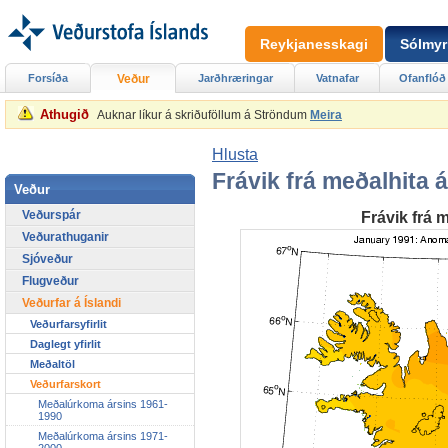
Reykjanesskagi
Sólmyr
Forsíða
Veður
Jarðhræringar
Vatnafar
Ofanflóð
Athugið
Auknar líkur á skriðuföllum á Ströndum
Meira
Hlusta
Frávik frá meðalhita 
Veður
Veðurspár
Frávik frá 
Veðurathuganir
Sjóveður
Flugveður
Veðurfar á Íslandi
Veðurfarsyfirlit
Daglegt yfirlit
Meðaltöl
Veðurfarskort
Meðalúrkoma ársins 1961-
1990
Meðalúrkoma ársins 1971-
2000