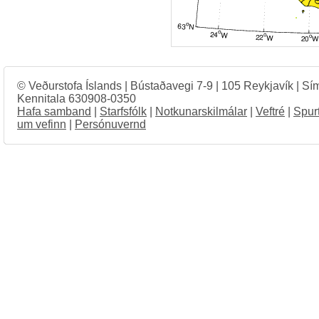
© Veðurstofa Íslands | Bústaðavegi 7-9 | 105 Reykjavík | Sí
Kennitala 630908-0350
Hafa samband
|
Starfsfólk
|
Notkunarskilmálar
|
Veftré
|
Spur
um vefinn
|
Persónuvernd