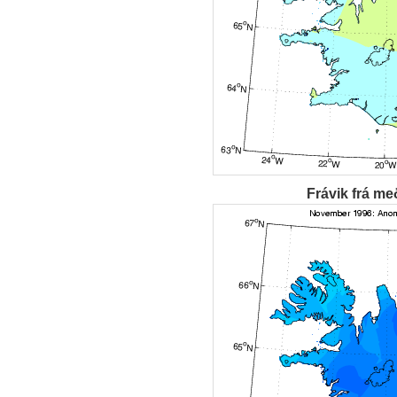
Frávik frá me