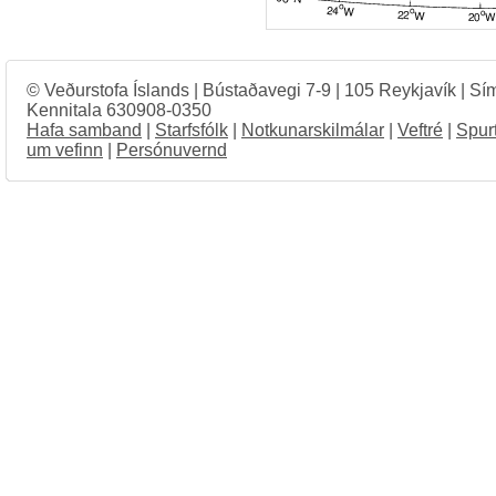
© Veðurstofa Íslands | Bústaðavegi 7-9 | 105 Reykjavík | Sí
Kennitala 630908-0350
Hafa samband
|
Starfsfólk
|
Notkunarskilmálar
|
Veftré
|
Spur
um vefinn
|
Persónuvernd