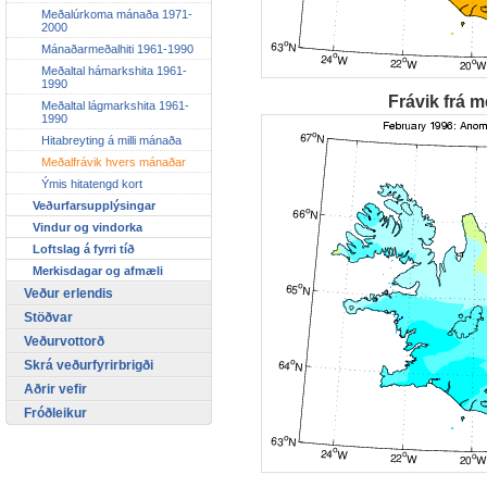
Meðalúrkoma mánaða 1971-
2000
Mánaðarmeðalhiti 1961-1990
Meðaltal hámarkshita 1961-
1990
Frávik frá m
Meðaltal lágmarkshita 1961-
1990
Hitabreyting á milli mánaða
Meðalfrávik hvers mánaðar
Ýmis hitatengd kort
Veðurfarsupplýsingar
Vindur og vindorka
Loftslag á fyrri tíð
Merkisdagar og afmæli
Veður erlendis
Stöðvar
Veðurvottorð
Skrá veðurfyrirbrigði
Aðrir vefir
Fróðleikur