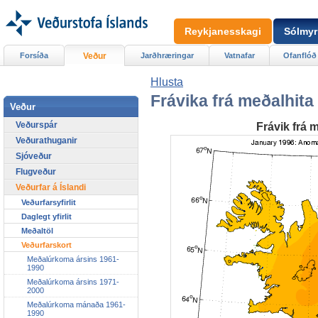
Reykjanesskagi
Sólmyr
Forsíða
Veður
Jarðhræringar
Vatnafar
Ofanflóð
Hlusta
Frávika frá meðalhita
Veður
Veðurspár
Frávik frá 
Veðurathuganir
Sjóveður
Flugveður
Veðurfar á Íslandi
Veðurfarsyfirlit
Daglegt yfirlit
Meðaltöl
Veðurfarskort
Meðalúrkoma ársins 1961-
1990
Meðalúrkoma ársins 1971-
2000
Meðalúrkoma mánaða 1961-
1990