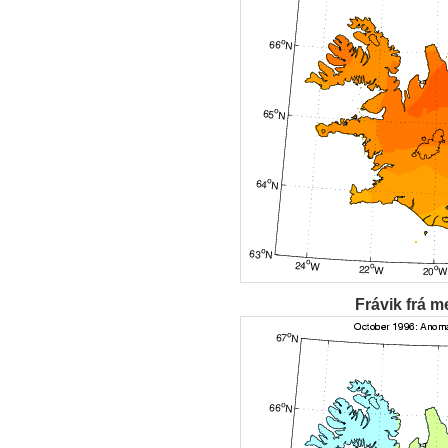
Frávik frá m