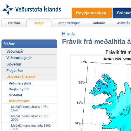
Reykjanesskagi
Sólmyr
Forsíða
Veður
Jarðhræringar
Vatnafar
Ofanflóð
Hlusta
Frávik frá meðalhita 
Veður
Veðurspár
Frávik frá 
Veðurathuganir
Sjóveður
Flugveður
Veðurfar á Íslandi
Veðurfarsyfirlit
Daglegt yfirlit
Meðaltöl
Veðurfarskort
Meðalúrkoma ársins 1961-
1990
Meðalúrkoma ársins 1971-
2000
Meðalúrkoma mánaða 1961-
1990