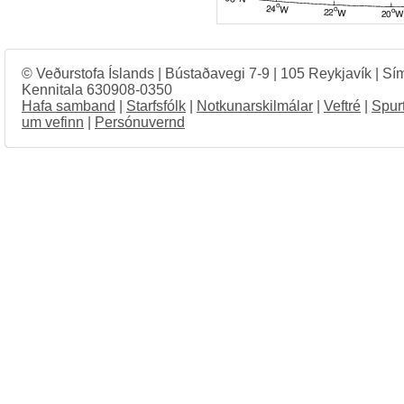
© Veðurstofa Íslands | Bústaðavegi 7-9 | 105 Reykjavík | Sí
Kennitala 630908-0350
Hafa samband
|
Starfsfólk
|
Notkunarskilmálar
|
Veftré
|
Spur
um vefinn
|
Persónuvernd