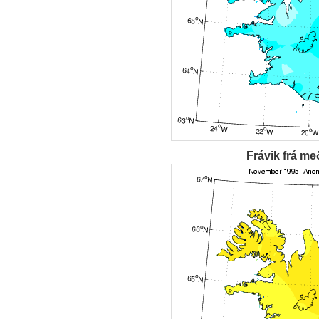
Frávik frá me