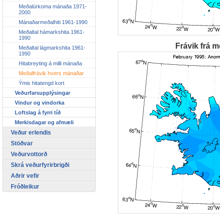
Meðalúrkoma mánaða 1971-
2000
Mánaðarmeðalhiti 1961-1990
Meðaltal hámarkshita 1961-
1990
Frávik frá m
Meðaltal lágmarkshita 1961-
1990
Hitabreyting á milli mánaða
Meðalfrávik hvers mánaðar
Ýmis hitatengd kort
Veðurfarsupplýsingar
Vindur og vindorka
Loftslag á fyrri tíð
Merkisdagar og afmæli
Veður erlendis
Stöðvar
Veðurvottorð
Skrá veðurfyrirbrigði
Aðrir vefir
Fróðleikur