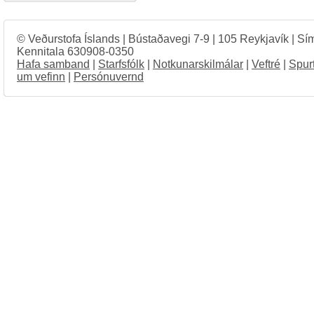
© Veðurstofa Íslands | Bústaðavegi 7-9 | 105 Reykjavík | Sí
Kennitala 630908-0350
Hafa samband
|
Starfsfólk
|
Notkunarskilmálar
|
Veftré
|
Spur
um vefinn
|
Persónuvernd