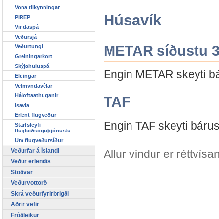
Vona tilkynningar
Húsavík
PIREP
Vindaspá
Veðursjá
METAR síðustu 3 
Veðurtungl
Greiningarkort
Skýjahuluspá
Engin METAR skeyti bár
Eldingar
Vefmyndavélar
Háloftaathuganir
TAF
Isavia
Erlent flugveður
Engin TAF skeyti bárust
Starfsleyfi
flugleiðsöguþjónustu
Um flugveðursíður
Veðurfar á Íslandi
Allur vindur er réttvís
Veður erlendis
Stöðvar
Veðurvottorð
Skrá veðurfyrirbrigði
Aðrir vefir
Fróðleikur