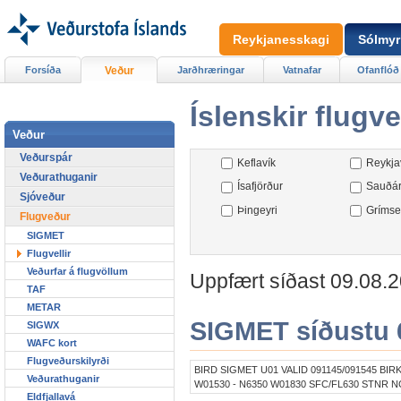
Reykjanesskagi
Sólmyr
Forsíða
Veður
Jarðhræringar
Vatnafar
Ofanflóð
Íslenskir flugvel
Veður
Veðurspár
Keflavík
Reykja
Veðurathuganir
Ísafjörður
Sauðár
Sjóveður
Þingeyri
Grímse
Flugveður
SIGMET
Flugvellir
Veðurfar á flugvöllum
Uppfært síðast 09.08.20
TAF
METAR
SIGMET síðustu 6
SIGWX
WAFC kort
Flugveðurskilyrði
BIRD SIGMET U01 VALID 091145/091545 BIR
Veðurathuganir
W01530 - N6350 W01830 SFC/FL630 STNR N
Eldfjallavá