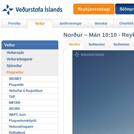
Reykjanesskagi
Sólmyr
Forsíða
Veður
Jarðhræringar
Vatnafar
Ofanflóð
Norður − Mán 10:10 - Rey
Norður
Suðaustur
Suðvestur
Veður
Veðurspár
Veðurathuganir
Sjóveður
Flugveður
SIGMET
Flugvellir
Veðurfar á flugvöllum
TAF
METAR
SIGWX
WAFC kort
Flugveðurskilyrði
Veðurathuganir
Eldfjallavá