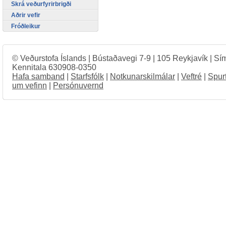
Skrá veðurfyrirbrigði
Aðrir vefir
Fróðleikur
© Veðurstofa Íslands | Bústaðavegi 7-9 | 105 Reykjavík | Sí
Kennitala 630908-0350
Hafa samband
|
Starfsfólk
|
Notkunarskilmálar
|
Veftré
|
Spur
um vefinn
|
Persónuvernd