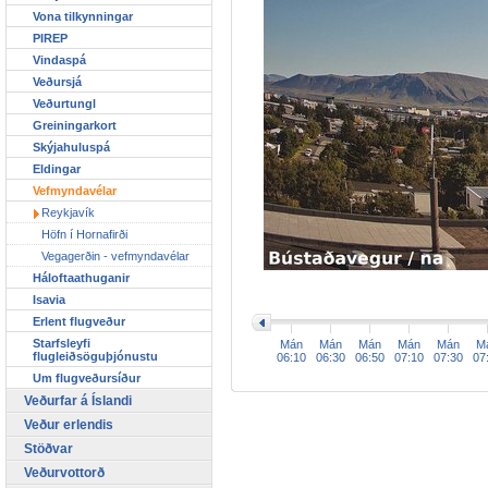
Vona tilkynningar
PIREP
Vindaspá
Veðursjá
Veðurtungl
Greiningarkort
Skýjahuluspá
Eldingar
Vefmyndavélar
Reykjavík
Höfn í Hornafirði
Vegagerðin - vefmyndavélar
Háloftaathuganir
>
Isavia
Erlent flugveður
Starfsleyfi
Mán
Mán
Mán
Mán
Mán
M
flugleiðsöguþjónustu
06:10
06:30
06:50
07:10
07:30
07
Um flugveðursíður
Veðurfar á Íslandi
Veður erlendis
Stöðvar
Veðurvottorð