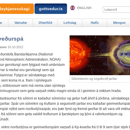
ENGLISH
Reykjanesskagi
gottvedur.is
ar
Vatnafar
Ofanflóð
Loftslag
Hafís
Mengun
veðurspá
ason
10.10.2012
eðurstofa Bandaríkjanna (National
nd Atmospheric Administration, NOAA)
kur gervitungl sem fylgjast með umbrotum
 Þar á meðal eru gervitungl sem sjá
larinnar. Fylgst er sérstaklega með
Sólvindurinn og segulhvolf jarðar.
sem koma m.a. fram í sýnilegum
m, sólblossum sem má nema utan sýnilegs
kórónugosum sem geta varpað miklu magni einda út í geiminn á miklum hraða.
astraumur frá sólinni er kallaður sólvindur og getur haft áhrif á jörðina, sérstaklega
jarðar. Spár um sólvirkni og truflanir á segulsviði jarðar eru kallaðar geimveðurspár
pár nýtist sem norðurljósaspár, eru þær fyrst og fremst gerðar til að vara við mikl
rá sólinni sem geta valdið truflunum á fjarskiptum og tjóni á raforkuvirkjum og
únaði.
a virkni norðurljósa er geimveðurspám varpað á Kp-kvarða frá 0 til 9 sem lýsir styrk 