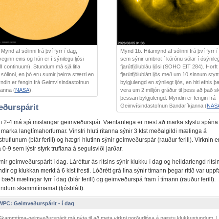
Mynd af sólinni frá því fyrr í dag,
Mynd 1b. Hitamynd af sólinni frá því fyrr í
eginn eins og hún er í sýnilegu ljósi
sem sýnir umbrot í kórónu sólar í ósýnile
 continuum). Stundum má sjá litla
fjarútfjólubláu ljósi (SOHO EIT 284). Horft
á sólinni, en þó eru sumir þeirra stærri en
fjarútfjólublátt ljós með um 10 sinnum stytt
yndin er fengin frá Geimvísindastofnun
bylgjulengd en sýnilegt ljós, en hiti efnis þ
janna (
NASA
).
vera um 2 milljón gráður til þess að það sk
þessari bylgjulengd. Myndin er fengin frá
ðurspárit
Geimvísindastofnun Bandaríkjanna (
NAS
2-4 má sjá mislangar geimveðurspár. Væntanlega er mest að marka stystu spána
marka langtímahorfurnar. Vinstri hluti ritanna sýnir 3 klst meðalgildi mælinga á
truflunum (blár ferill) og hægri hlutinn sýnir geimveðurspár (rauður ferill). Virknin e
0-9 sem lýsir styrk truflana á segulsviði jarðar.
ir geimveðurspárit í dag. Láréttur ás ritsins sýnir klukku í dag og heildarlengd ritsi
dir og klukkan merkt á 6 klst fresti. Lóðrétt grá lína sýnir tímann þegar ritið var uppf
r bæði mælingar fyrr í dag (blár ferill) og geimveðurspá fram í tímann (rauður ferill).
stundum skammtímamat (ljósblátt).
C: Geimveðurspárit - í dag
kammtíma-geimveðurspárit má nýta til að meta virkni norðurljósa á næstu klukkustundum. L