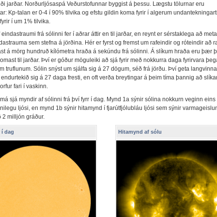
iði jarðar. Norðurljósaspá Veðurstofunnar byggist á þessu. Lægstu tölurnar eru
r: Kp-talan er 0-4 í 90% tilvika og efstu gildin koma fyrir í algerum undantekningart
yrir í um 1% tilvika.
eindastraumi frá sólinni fer í aðrar áttir en til jarðar, en reynt er sérstaklega að meta
dastrauma sem stefna á jörðina. Hér er fyrst og fremst um rafeindir og róteindir að 
st á mörg hundruð kílómetra hraða á sekúndu frá sólinni. Á slíkum hraða eru þær 
mast til jarðar. Því er góður möguleiki að sjá fyrir með nokkurra daga fyrirvara þeg
m truflunum. Sólin snýst um sjálfa sig á 27 dögum, séð frá jörðu. Því geta langvinn
i endurtekið sig á 27 daga fresti, en oft verða breytingar á þeim tíma þannig að slíka
rfur fari í vaskinn.
á sjá myndir af sólinni frá því fyrr í dag. Mynd 1a sýnir sólina nokkurn veginn ein
 sýnilegu ljósi, en mynd 1b sýnir hitamynd í fjarútfjólubláu ljósi sem sýnir varmageislu
 2 milljón gráður.
r í dag
Hitamynd af sólu