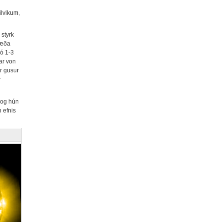
ilvikum,
 styrk
ræða
þó 1-3
ar von
ar gusur
r
s og hún
n efnis