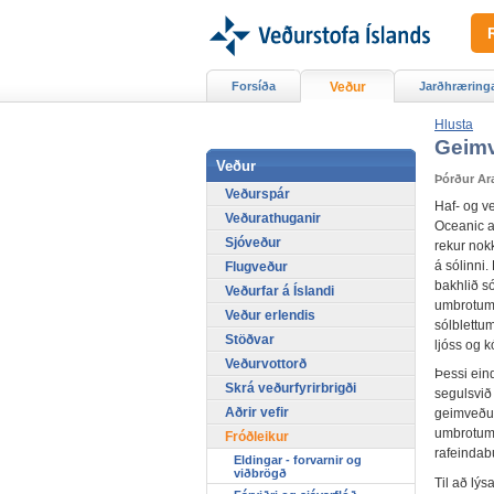
Forsíða
Veður
Jarðhræring
Hlusta
Geim
Veður
Þórður Ar
Veðurspár
Haf- og v
Veðurathuganir
Oceanic a
Sjóveður
rekur nok
á sólinni.
Flugveður
bakhlið só
Veðurfar á Íslandi
umbrotum 
Veður erlendis
sólblettu
Stöðvar
ljóss og 
Veðurvottorð
Þessi eind
Skrá veðurfyrirbrigði
segulsvið 
Aðrir vefir
geimveðurs
umbrotum f
Fróðleikur
rafeindab
Eldingar - forvarnir og
viðbrögð
Til að lýs