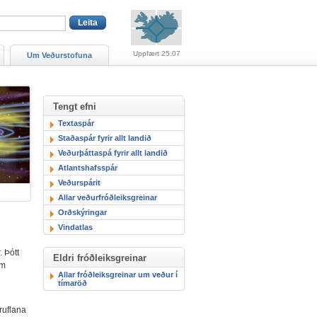
Viðvaranir (engin viðv
Uppfært 25.07
Um Veðurstofuna
Tengt efni
Textaspár
Staðaspár fyrir allt landið
Veðurþáttaspá fyrir allt landið
Atlantshafsspár
Veðurspárit
Allar veðurfróðleiksgreinar
Orðskýringar
Vindatlas
. Þótt
Eldri fróðleiksgreinar
um
Allar fróðleiksgreinar um veður í
tímaröð
truflana