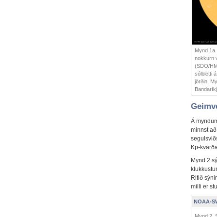
Mynd 1a. 
nokkurn v
(SDO/HMI
sólbletti 
jörðin. M
Bandarík
Geimve
Á myndum 
minnst að 
segulsviðs
Kp-kvarða 
Mynd 2 sýn
klukkustun
Ritið sýni
milli er 
NOAA-SWP
Mynd 2. S