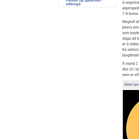
Fárviðri og sjávarflóð -
á segulsv
viðbrögð
algengasta
7-9 koma f
Megnið af 
þeirra ein
sem þeyta
daga að ko
er á miklu
frá sólinn
langtímaho
Á mynd 1 m
lítur út í
sem er við
Sólin fyr