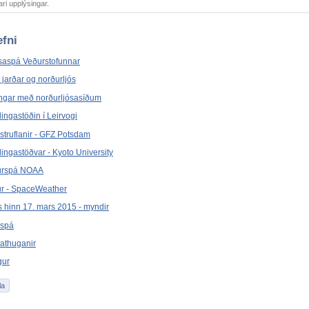
ari upplýsingar.
efni
saspá Veðurstofunnar
 jarðar og norðurljós
ngar með norðurljósasíðum
ngastöðin í Leirvogi
struflanir - GFZ Potsdam
ngastöðvar - Kyoto University
urspá NOAA
r - SpaceWeather
s hinn 17. mars 2015 - myndir
uspá
athuganir
gur