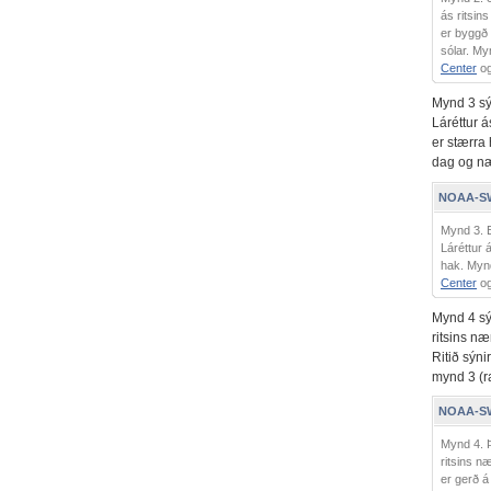
ás ritsin
er byggð 
sólar. My
Center
og
Mynd 3 sýn
Láréttur á
er stærra 
dag og næs
NOAA-SWP
Mynd 3. E
Láréttur 
hak. Mynd
Center
og
Mynd 4 sýn
ritsins næ
Ritið sýni
mynd 3 (ra
NOAA-SWP
Mynd 4. Þ
ritsins n
er gerð á