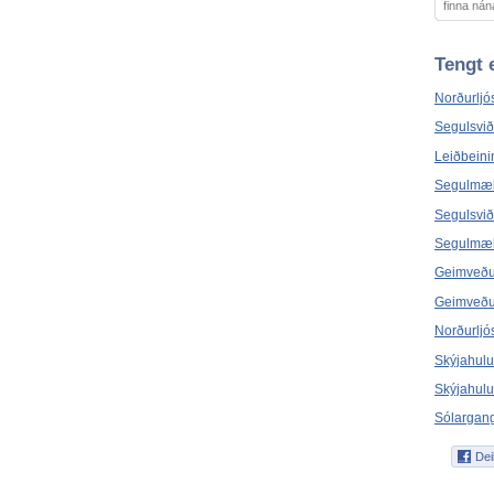
finna nán
Tengt 
Norðurljó
Segulsvið
Leiðbeini
Segulmæli
Segulsvið
Segulmæli
Geimveð
Geimveðu
Norðurljó
Skýjahul
Skýjahulu
Sólargan