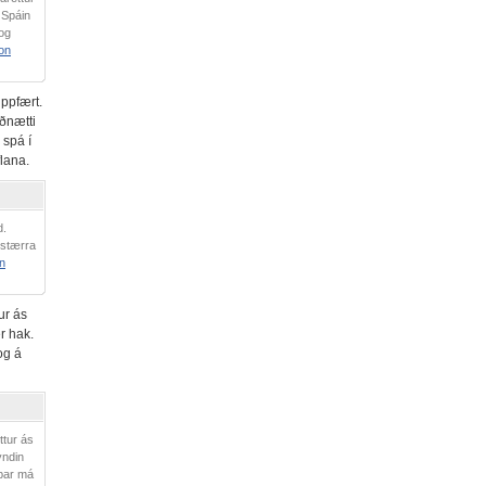
. Spáin
 og
on
uppfært.
iðnætti
 spá í
flana.
d.
 stærra
n
ur ás
r hak.
og á
ttur ás
yndin
þar má