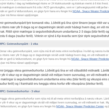
s sýnir klukku í dag og heildarlengd ritsins er 24 klukkustundir og klukkan merkt á 6 klst fresti
á mælingum á eindastraumi frá sólu í ACE-gervitunglinu, sem er í jafnvægispunkti milli jarðar
ndin er gerð á Veðurstofunni, en gögn fyrir hana eru fengin frá
NOAA - Space Weater Predicti
 þar má finna nánari upplýsingar.
ir geimveðurspárit fyrir komandi viku. Lóðrétt grá lína sýnir tímann þegar ritið var 
s ritsins nær yfir 9 daga og er dagsetningin skráð undir hádegi hvern dag, en við m
hak. Ritið sýnir mælingar á segulsviðstruflunum undanfarna 2-3 daga (blár ferill) og
tu 6 daga (rauður ferill). Virknin er sýnd á Kp-kvarða sem lýsir styrk segulsviðstru
C: Geimveðurspárit - 1 vika
innar viku geimveðurspárit, sem nýta má til að meta virkni norðurljósa í kvöld og næstu kvöl
ás ritsins nær yfir 9 daga og er dagsetningin skráð undir hádegi hvern dag, en við miðnætti er
in er gerð á Veðurstofunni, en gögn fyrir hana eru fengin frá
NOAA - Space Weater Predictio
 þar má finna nánari upplýsingar.
ir þriggja vikna geimveðurhorfur. Lóðrétt grá lína er við síðastliðið miðnætti. Lárétt
r yfir 4 vikur og er dagsetningin skráð við miðjan hvern sunnudag, en við miðnætti e
r mælingar á segulsviðstruflunum undanfarna eina viku (blár ferill) og vikuspá eins 
uður ferill) og í framhaldi eru tveggja vikna horfur eftir vikuspána (bleikur ferill).
C: Geimveðurhorfur - 3 vikur
riggja vikna geimveðurhorfur sem nýta má til að meta virkni norðurljósa á næstu vikum. Láré
ær yfir 4 vikur og er dagsetningin skráð við miðjan hvern sunnudag, en við miðnætti er hak. M
 Veðurstofunni, en gögn fyrir hana eru fengin frá
NOAA - Space Weater Prediction Center
og 