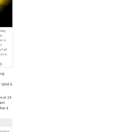
 dag
gu
 er á
ri
arf að
íni á
A
).
 og
r sýnd á
ns er 24
ært.
 Þar á
áréttur