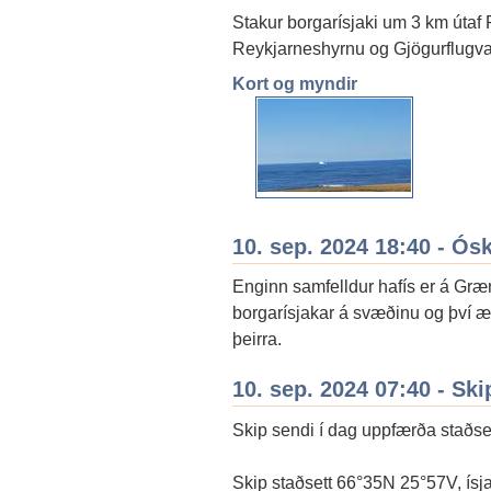
Stakur borgarísjaki um 3 km útaf 
Reykjarneshyrnu og Gjögurflugvall
Kort og myndir
10. sep. 2024 18:40 - Ós
Enginn samfelldur hafís er á Gr
borgarísjakar á svæðinu og því æ
þeirra.
10. sep. 2024 07:40 - Ski
Skip sendi í dag uppfærða staðset
Skip staðsett 66°35N 25°57V, ísja