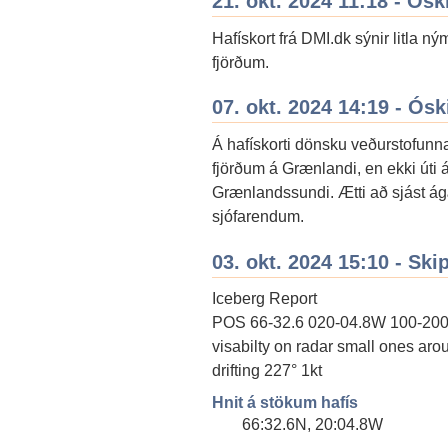
21. okt. 2024 11:18 - Ós
Hafískort frá DMI.dk sýnir litla n
fjörðum.
07. okt. 2024 14:19 - Ós
Á hafískorti dönsku veðurstofunn
fjörðum á Grænlandi, en ekki úti á
Grænlandssundi. Ætti að sjást ág
sjófarendum.
03. okt. 2024 15:10 - Ski
Iceberg Report
POS 66-32.6 020-04.8W 100-20
visabilty on radar small ones aro
drifting 227° 1kt
Hnit á stökum hafís
66:32.6N, 20:04.8W