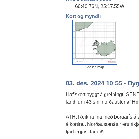
66:40.76N, 25:17.55W
Kort og myndir
Sea ice map
03. des. 2024 10:55 - By
Hafískort byggt á greiningu SENT
landi um 43 sml norðaustur af Hor
ATH. Reikna má með borgarís á ví
á kortinu. Norðaustanáttir eru rík
fjarlægjast landið.