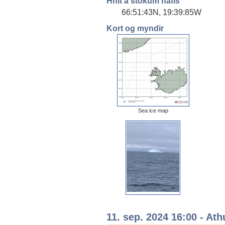
Hnit á stökum hafís
66:51:43N, 19:39:85W
Kort og myndir
Sea ice map
11. sep. 2024 16:00 - Ath