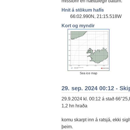
misstórir en hættulegir bátum.
Hnit á stökum hafís
66:02.990N, 21:15.518W
Kort og myndir
Sea ice map
29. sep. 2024 00:12 - Ski
29.9.2024 kl. 00:12 á stað 66°25,
1,2 hn hraða
komu skarpt inn á ratsjá, ekki sig
þeim.