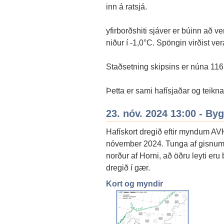
inn á ratsjá.
yfirborðshiti sjáver er búinn að v
niður í -1,0°C. Spöngin virðist ver
Staðsetning skipsins er núna 116 
Þetta er sami hafísjaðar og teikna
23. nóv. 2024 13:00 - By
Hafískort dregið eftir myndum AV
nóvember 2024. Tunga af gisnum ís
norður af Horni, að öðru leyti eru 
dregið í gær.
Kort og myndir