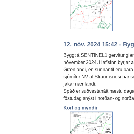
12. nóv. 2024 15:42 - By
Byggt á SENTINEL1 gervitunglamy
nóvember 2024. Hafísinn byrjar a
Grænlandi, en sunnantil eru bara í
sjómílur NV af Straumsnesi þar s
jakar nær landi.
Spáð er suðvestanátt næstu daga o
föstudag snýst í norðan- og norðau
Kort og myndir