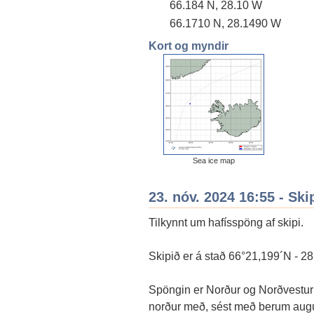
66.184 N, 28.10 W
66.1710 N, 28.1490 W
Kort og myndir
Sea ice map
23. nóv. 2024 16:55 - Ski
Tilkynnt um hafísspöng af skipi.
Skipið er á stað 66°21,199´N - 2
Spöngin er Norður og Norðvestur f
norður með, sést með berum augum