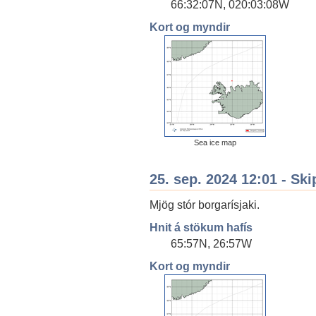
66:32:07N, 020:03:08W
Kort og myndir
Sea ice map
25. sep. 2024 12:01 - Ski
Mjög stór borgarísjaki.
Hnit á stökum hafís
65:57N, 26:57W
Kort og myndir