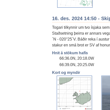
16. des. 2024 14:50 - Ski
Togari tilkynnir um tvo ísjaka sem 
Staðsetning þeirra er annars veg
´N - 020°25´V. Báðir reka í austu
stakur en smá brot er SV af honu
Hnit á stökum hafís
66:36.0N, 20:18.0W
66:39.0N, 20:25.0W
Kort og myndir