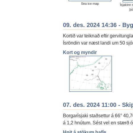
Sea ice map
Ísjakinn 
þó
09. des. 2024 14:36 - By
Kortið var teiknað eftir gervitu
Ísröndin var næst landi um 50 sjó
Kort og myndir
07. des. 2024 11:00 - Ski
Borgarísjaki staðsettur á 66° 40,7
á 1,2 hnútum. Sést vel en stærð ó
Hnit á stökum hafís