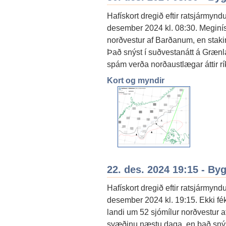
Hafískort dregið eftir ratsjármynd
desember 2024 kl. 08:30. Meginís
norðvestur af Barðanum, en stakir 
Það snýst í suðvestanátt á Græn
spám verða norðaustlægar áttir rík
Kort og myndir
22. des. 2024 19:15 - By
Hafískort dregið eftir ratsjármynd
desember 2024 kl. 19:15. Ekki fé
landi um 52 sjómílur norðvestur af
svæðinu næstu daga, en það snýst 