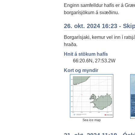
Enginn samfelldur hafís er á Gr
borgarísjökum á svæðinu.
26. okt. 2024 16:23 - Ski
Borgarísjaki, kemur vel inn í ratsj
hraða.
Hnit á stökum hafís
66:20.6N, 27:53.2W
Kort og myndir
Sea ice map