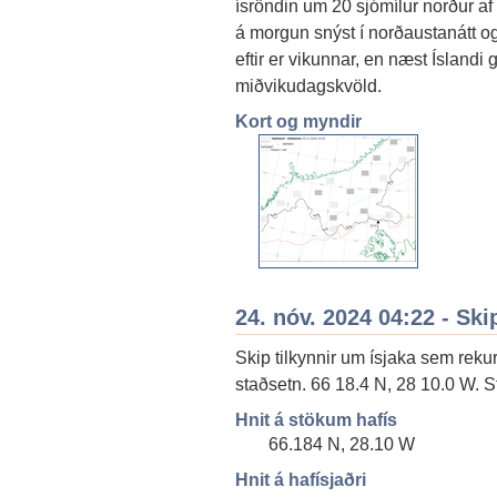
ísröndin um 20 sjómílur norður af
á morgun snýst í norðaustanátt og
eftir er vikunnar, en næst Íslandi g
miðvikudagskvöld.
Kort og myndir
24. nóv. 2024 04:22 - Ski
Skip tilkynnir um ísjaka sem rekur
staðsetn. 66 18.4 N, 28 10.0 W. St
Hnit á stökum hafís
66.184 N, 28.10 W
Hnit á hafísjaðri