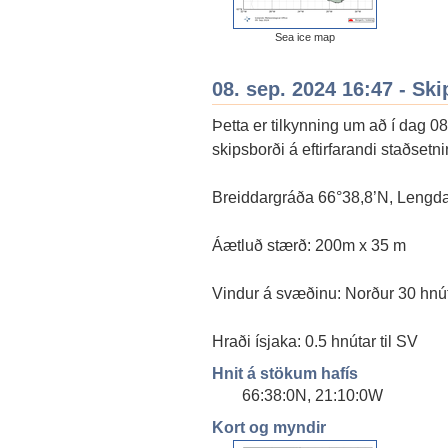
Sea ice map
08. sep. 2024 16:47 - Ski
Þetta er tilkynning um að í dag 0
skipsborði á eftirfarandi staðsetn
Breiddargráða 66°38,8’N, Lengda
Áætluð stærð: 200m x 35 m
Vindur á svæðinu: Norður 30 hnút
Hraði ísjaka: 0.5 hnútar til SV
Hnit á stökum hafís
66:38:0N, 21:10:0W
Kort og myndir