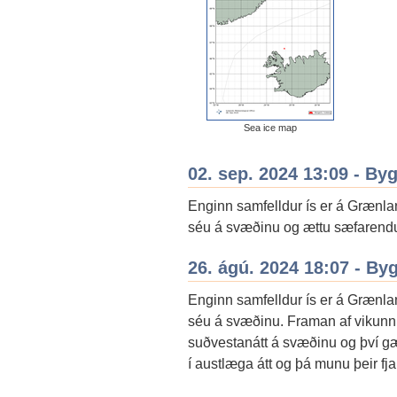
Sea ice map
02. sep. 2024 13:09 - By
Enginn samfelldur ís er á Grænlan
séu á svæðinu og ættu sæfarendur
26. ágú. 2024 18:07 - By
Enginn samfelldur ís er á Grænlan
séu á svæðinu. Framan af vikunni
suðvestanátt á svæðinu og því gæ
í austlæga átt og þá munu þeir fja