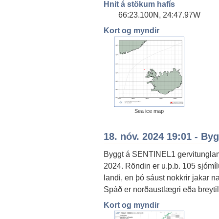
Hnit á stökum hafís
66:23.100N, 24:47.97W
Kort og myndir
Sea ice map
18. nóv. 2024 19:01 - By
Byggt á SENTINEL1 gervitungla
2024. Röndin er u.þ.b. 105 sjóm
landi, en þó sáust nokkrir jakar n
Spáð er norðaustlægri eða breytil
Kort og myndir