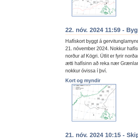
22. nóv. 2024 11:59 - By
Hafískort byggt á gervitunglamyn
21. nóvember 2024. Nokkur hafís
norður af Kögri. Útlit er fyrir nor
ætti hafísinn að reka nær Grænla
nokkur óvissa í því.
Kort og myndir
21. nóv. 2024 10:15 - Ski