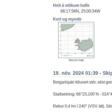
Hnit á stökum hafís
66:17:58N, 25:00:34W
Kort og myndir
Sea ice map
19. nóv. 2024 01:39 - Ski
Borgarísjaki töluvert stór, sést gr
Staðsetning: 66°23,100´N - 024°
Rekur 0,4 hn í 240° (VSV átt). Sést