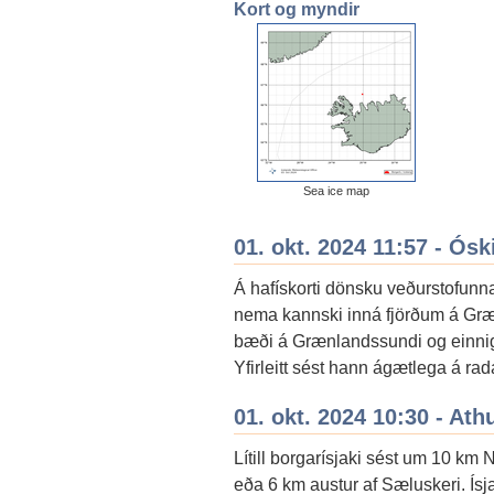
Kort og myndir
Sea ice map
01. okt. 2024 11:57 - Ós
Á hafískorti dönsku veðurstofunna
nema kannski inná fjörðum á Græn
bæði á Grænlandssundi og einnig ú
Yfirleitt sést hann ágætlega á ra
01. okt. 2024 10:30 - Ath
Lítill borgarísjaki sést um 10 km 
eða 6 km austur af Sæluskeri. Ísjak