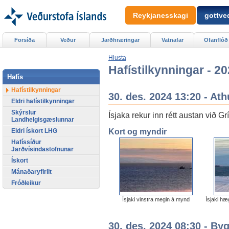
Reykjanesskagi
gottved
Forsíða
Veður
Jarðhræringar
Vatnafar
Ofanflóð
Hlusta
Hafístilkynningar - 2
Hafís
Hafístilkynningar
30. des. 2024 13:20 - Ath
Eldri hafístilkynningar
Skýrslur
Ísjaka rekur inn rétt austan við Gr
Landhelgisgæslunnar
Kort og myndir
Eldri ískort LHG
Hafíssíður
Jarðvísindastofnunar
Ískort
Mánaðaryfirlit
Fróðleikur
Ísjaki vinstra megin á mynd
Ísjaki hæ
30. des. 2024 08:30 - By