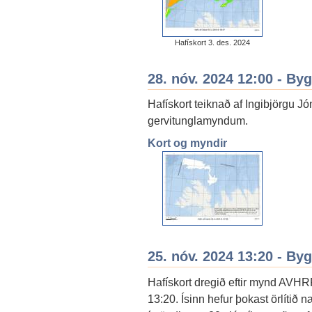
Hafískort 3. des. 2024
28. nóv. 2024 12:00 - By
Hafískort teiknað af Ingibjörgu J
gervitunglamyndum.
Kort og myndir
25. nóv. 2024 13:20 - By
Hafískort dregið eftir mynd AVHR
13:20. Ísinn hefur þokast örlítið 