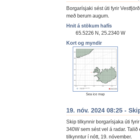
Borgarísjaki sést úti fyrir Vestf
með berum augum.
Hnit á stökum hafís
65.5226 N, 25.2340 W
Kort og myndir
Sea ice map
19. nóv. 2024 08:25 - Ski
Skip tilkynnir borgarísjaka úti fy
340W sem sést vel á radar. Talið 
tilkynntur í nótt, 19. nóvember.