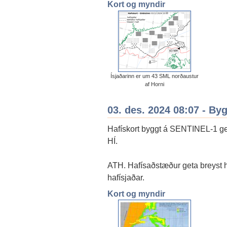
Kort og myndir
Ísjaðarinn er um 43 SML norðaustur
af Horni
03. des. 2024 08:07 - By
Hafískort byggt á SENTINEL-1 gerv
HÍ.
ATH. Hafísaðstæður geta breyst hr
hafísjaðar.
Kort og myndir