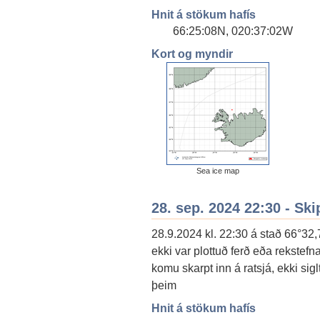
Hnit á stökum hafís
66:25:08N, 020:37:02W
Kort og myndir
Sea ice map
28. sep. 2024 22:30 - Ski
28.9.2024 kl. 22:30 á stað 66°32,
ekki var plottuð ferð eða rekstefn
komu skarpt inn á ratsjá, ekki sig
þeim
Hnit á stökum hafís