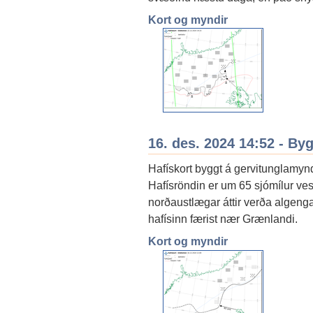
Kort og myndir
16. des. 2024 14:52 - By
Hafískort byggt á gervitunglamyn
Hafísröndin er um 65 sjómílur ve
norðaustlægar áttir verða algenga
hafísinn færist nær Grænlandi.
Kort og myndir