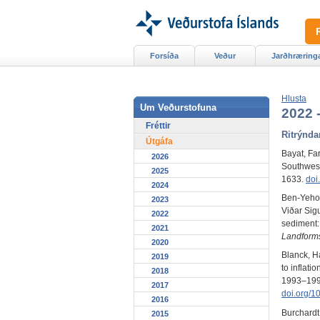
Forsíða
Veður
Jarðhræring
Hlusta
Um Veðurstofuna
2022 
Fréttir
Ritrýnda
Útgáfa
Bayat, Fa
2026
Southwest
2025
1633.
doi
2024
Ben-Yeho
2023
Viðar Sig
2022
sediment:
2021
Landform
2020
Blanck, 
2019
to inflati
2018
1993–1998
2017
doi.org/1
2016
Burchardt
2015