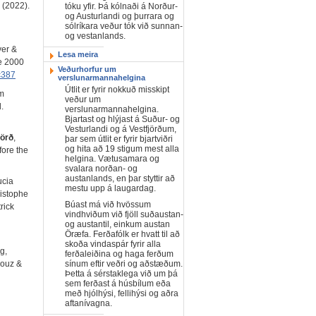
 (2022).
tóku yfir. Þá kólnaði á Norður-
og Austurlandi og þurrara og
sólríkara veður tók við sunnan-
og vestanlands.
yer &
Lesa meira
ne 2000
Veðurhorfur um
c387
verslunarmannahelgina
Útlit er fyrir nokkuð misskipt
rm
veður um
.
verslunarmannahelgina.
Bjartast og hlýjast á Suður- og
Vesturlandi og á Vestfjörðum,
jörð
,
þar sem útlit er fyrir bjartviðri
og hita að 19 stigum mest alla
fore the
helgina. Vætusamara og
svalara norðan- og
austanlands, en þar styttir að
ucia
mestu upp á laugardag.
istophe
Búast má við hvössum
rick
vindhviðum við fjöll suðaustan-
og austantil, einkum austan
Öræfa. Ferðafólk er hvatt til að
skoða vindaspár fyrir alla
g,
ferðaleiðina og haga ferðum
sínum eftir veðri og aðstæðum.
rouz &
Þetta á sérstaklega við um þá
sem ferðast á húsbílum eða
með hjólhýsi, fellihýsi og aðra
aftanívagna.