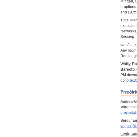
Mingari, 
eruptions 
and Earth
Titos, Ma
extraction
Networks
Sensing.
van Allen,
Any room 
Routledg
Whitty, R
Barsotti
,
PM downw
doi.org/1
Fræðiri
Andréa-Gi
Þórarinsdó
precipitat
Bergur Ei
vegna jök
Eydís Salo