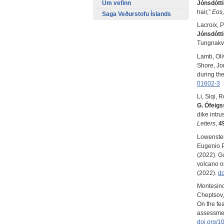
Um vefinn
Jónsdótti
hair,”
Eos
Saga Veðurstofu Íslands
Lacroix, 
Jónsdótti
Tungnakví
Lamb, Oliv
Shore, Jo
during the
01602-3
Li, Siqi,
G.
Ófeigs
dike intru
Letters
,
4
Lowenster
Eugenio P
(2022). G
volcano o
(2022).
do
Montesino
Cheptsov,
On the fe
assessmen
doi.org/1