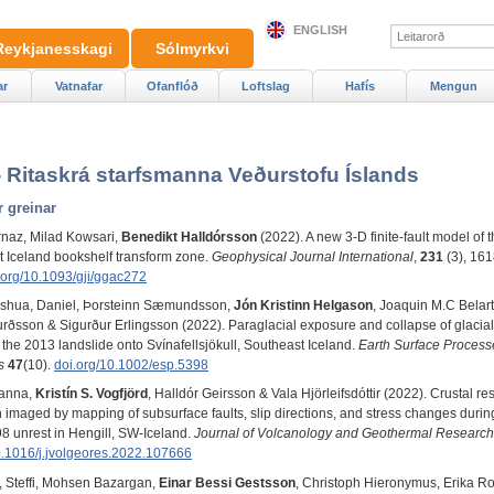
ENGLISH
Reykjanesskagi
Sólmyrkvi
ar
Vatnafar
Ofanflóð
Loftslag
Hafís
Mengun
- Ritaskrá starfsmanna Veðurstofu Íslands
r greinar
rnaz, Milad Kowsari,
Benedikt Halldórsson
(2022). A new 3-D finite-fault model of 
 Iceland bookshelf transform zone.
Geophysical Journal International
,
231
(3), 161
.org/10.1093/gji/ggac272
shua, Daniel, Þorsteinn Sæmundsson,
Jón Kristinn Helgason
, Joaquin M.C Belart
urðsson & Sigurður Erlingsson (2022). Paraglacial exposure and collapse of glacial
 the 2013 landslide onto Svínafellsjökull, Southeast Iceland.
Earth Surface Process
s
47
(10).
doi.org/10.1002/esp.5398
Hanna,
Kristín S. Vogfjörd
, Halldór Geirsson & Vala Hjörleifsdóttir (2022). Crustal r
on imaged by mapping of subsurface faults, slip directions, and stress changes durin
 unrest in Hengill, SW-Iceland.
Journal of Volcanology and Geothermal Research
0.1016/j.jvolgeores.2022.107666
, Steffi, Mohsen Bazargan,
Einar Bessi Gestsson
, Christoph Hieronymus, Erika R