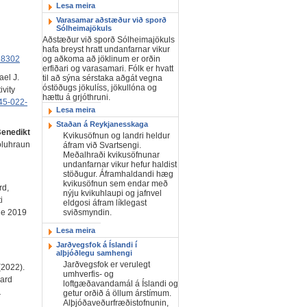
Lesa meira
Varasamar aðstæður við sporð
Sólheimajökuls
Aðstæður við sporð Sólheimajökuls
hafa breyst hratt undanfarnar vikur
og aðkoma að jöklinum er orðin
98302
erfiðari og varasamari. Fólk er hvatt
ael J.
til að sýna sérstaka aðgát vegna
óstöðugs jökulíss, jökullóna og
ivity
hættu á grjóthruni.
45-022-
Lesa meira
Staðan á Reykjanesskaga
enedikt
Kvikusöfnun og landri heldur
oluhraun
áfram við Svartsengi.
Meðalhraði kvikusöfnunar
undanfarnar vikur hefur haldist
stöðugur. Áframhaldandi hæg
kvikusöfnun sem endar með
rd,
nýju kvikuhlaupi og jafnvel
i
eldgosi áfram líklegast
he 2019
sviðsmyndin.
Lesa meira
Jarðvegsfok á Íslandi í
alþjóðlegu samhengi
Jarðvegsfok er verulegt
(2022).
umhverfis- og
zard
loftgæðavandamál á Íslandi og
.
getur orðið á öllum árstímum.
Alþjóðaveðurfræðistofnunin,