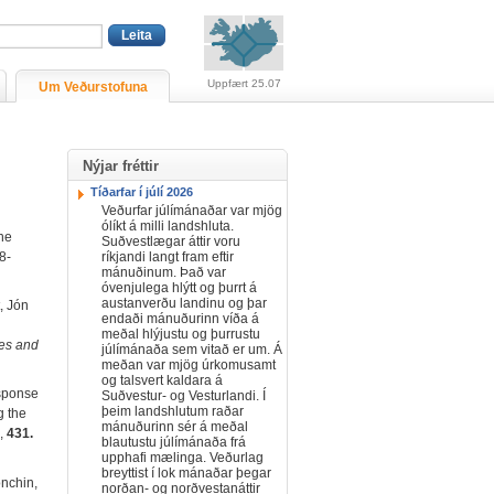
Viðvaranir (engin viðv
Uppfært 25.07
Um Veðurstofuna
Nýjar fréttir
Tíðarfar í júlí 2026
Veðurfar júlímánaðar var mjög
ólíkt á milli landshluta.
the
Suðvestlægar áttir voru
8-
ríkjandi langt fram eftir
mánuðinum. Það var
óvenjulega hlýtt og þurrt á
austanverðu landinu og þar
, Jón
endaði mánuðurinn víða á
meðal hlýjustu og þurrustu
es and
júlímánaða sem vitað er um. Á
meðan var mjög úrkomusamt
og talsvert kaldara á
esponse
Suðvestur- og Vesturlandi. Í
þeim landshlutum raðar
g the
mánuðurinn sér á meðal
,
431.
blautustu júlímánaða frá
upphafi mælinga. Veðurlag
breyttist í lok mánaðar þegar
onchin,
norðan- og norðvestanáttir