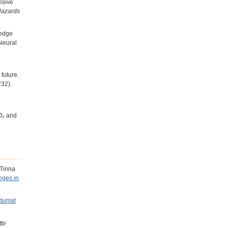
osive
Hazards
ledge
 Neural
future.
32).
SO₂ and
 Tinna
nges in
tumat
tir