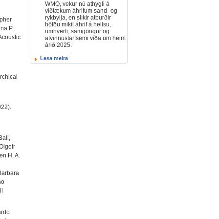
WMO, vekur nú athygli á
víðtækum áhrifum sand- og
rykbylja, en slíkir atburðir
opher
höfðu mikil áhrif á heilsu,
ina P.
umhverfi, samgöngur og
Acoustic
atvinnustarfsemi víða um heim
árið 2025.
Lesa meira
rchical
022).
ali,
Olgeir
en H. A.
 Barbara
no
ll
ardo