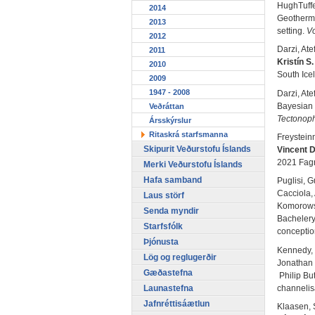
HughTuffe
2014
Geothermal
2013
setting.
Vo
2012
Darzi, Ate
2011
Kristín S.
2010
South Ice
2009
1947 - 2008
Darzi, Ate
Bayesian 
Veðráttan
Tectonoph
Ársskýrslur
Ritaskrá starfsmanna
Freystei
Skipurit Veðurstofu Íslands
Vincent D
2021 Fagr
Merki Veðurstofu Íslands
Hafa samband
Puglisi, 
Cacciola,
Laus störf
Komorowsk
Senda myndir
Bachelery
Starfsfólk
conceptio
Þjónusta
Kennedy, 
Lög og reglugerðir
Jonathan 
Gæðastefna
Philip But
channelis
Launastefna
Jafnréttisáætlun
Klaasen, 