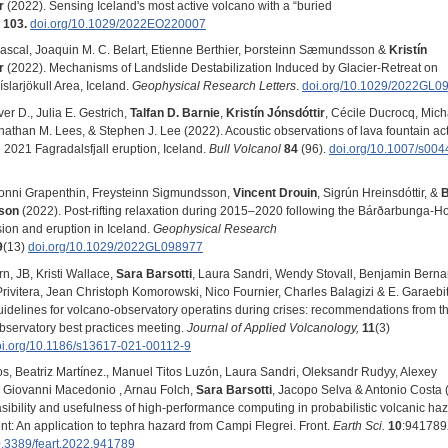
r
(2022). Sensing Iceland's most active volcano with a “buried
,
103.
doi.org/10.1029/2022EO220007
Pascal, Joaquin M. C. Belart, Etienne Berthier, Þorsteinn Sæmundsson &
Kristín
r
(2022). Mechanisms of Landslide Destabilization Induced by Glacier-Retreat on
slarjökull Area, Iceland.
Geophysical Research Letters
.
doi.org/10.1029/2022GL0
er D., Julia E. Gestrich,
Talfan D. Barnie
,
Kristín
Jónsdóttir
, Cécile Ducrocq, Mich
nathan M. Lees, & Stephen J. Lee (2022). Acoustic observations of lava fountain act
 2021 Fagradalsfjall eruption, Iceland.
Bull Volcanol
84
(96).
doi.org/10.1007/s004
 Ronni Grapenthin, Freysteinn Sigmundsson,
Vincent
Drouin
, Sigrún Hreinsdóttir, &
B
son
(2022). Post-rifting relaxation during 2015–2020 following the Bárðarbunga-H
sion and eruption in Iceland.
Geophysical Research
9
(13)
doi.org/10.1029/2022GL098977
n, JB, Kristi Wallace,
Sara Barsotti
, Laura Sandri, Wendy Stovall, Benjamin Berna
rivitera, Jean Christoph Komorowski, Nico Fournier, Charles Balagizi & E. Garaebit
uidelines for volcano-observatory operatins during crises: recommendations from t
bservatory best practices meeting.
Journal of Applied Volcanology,
11
(3)
i.org/10.1186/s13617-021-00112-9
s, Beatriz Martínez., Manuel Titos Luzón, Laura Sandri, Oleksandr Rudyy, Alexey
 Giovanni Macedonio , Arnau Folch,
Sara Barsotti
, Jacopo Selva & Antonio Costa 
asibility and usefulness of high-performance computing in probabilistic volcanic ha
t: An application to tephra hazard from Campi Flegrei. Front.
Earth Sci.
10
:941789
0.3389/feart.2022.941789