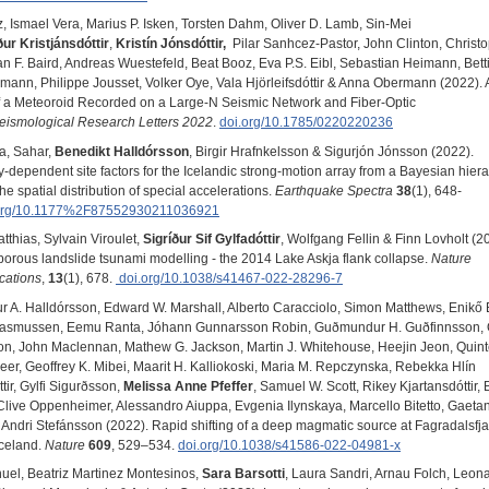
, Ismael Vera, Marius P. Isken, Torsten Dahm, Oliver D. Lamb, Sin‐Mei
ður
Kristjánsdóttir
,
Kristín Jónsdóttir,
Pilar Sanhcez-Pastor, John Clinton, Christ
an F. Baird, Andreas Wuestefeld, Beat Booz, Eva P.S. Eibl, Sebastian Heimann, Bett
lmann, Philippe Jousset, Volker Oye, Vala Hjörleifsdóttir & Anna Obermann (2022). 
f a Meteoroid Recorded on a Large‐N Seismic Network and Fiber‐Optic
ismological Research Letters 2022
.
doi.org/10.1785/0220220236
, Sahar,
Benedikt Halldórsson
, Birgir Hrafnkelsson & Sigurjón Jónsson (2022).
-dependent site factors for the Icelandic strong-motion array from a Bayesian hiera
he spatial distribution of special accelerations.
Earthquake Spectra
38
(1), 648-
org/10.1177%2F87552930211036921
tthias, Sylvain Viroulet,
Sigríður Sif Gylfadóttir
, Wolfgang Fellin & Finn Lovholt (2
porous landslide tsunami modelling - the 2014 Lake Askja flank collapse.
Nature
ations
,
13
(1), 678.
doi.org/10.1038/s41467-022-28296-7
A. Halldórsson, Edward W. Marshall, Alberto Caracciolo, Simon Matthews, Enikő B
Rasmussen, Eemu Ranta, Jóhann Gunnarsson Robin, Guðmundur H. Guðfinnsson, 
n, John Maclennan, Mathew G. Jackson, Martin J. Whitehouse, Heejin Jeon, Quint
eer, Geoffrey K. Mibei, Maarit H. Kalliokoski, Maria M. Repczynska, Rebekka Hlín
ir, Gylfi Sigurðsson,
Melissa Anne Pfeffer
, Samuel W. Scott, Rikey Kjartansdóttir,
, Clive Oppenheimer, Alessandro Aiuppa, Evgenia Ilynskaya, Marcello Bitetto, Gaeta
 Andri Stefánsson (2022). Rapid shifting of a deep magmatic source at Fagradalsfja
Iceland.
Nature
609
, 529–534.
doi.org/10.1038/s41586-022-04981-x
nuel, Beatriz Martinez Montesinos,
Sara Barsotti
, Laura Sandri, Arnau Folch, Leon