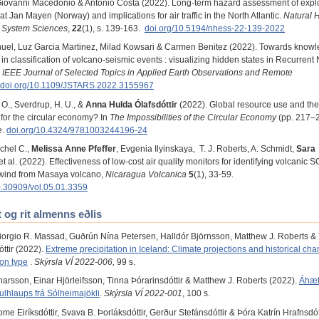
Giovanni Macedonio & Antonio Costa (2022). Long-term hazard assessment of expl
at Jan Mayen (Norway) and implications for air traffic in the North Atlantic.
Natural 
 System Sciences
,
22
(1), s. 139-163.
doi.org/10.5194/nhess-22-139-2022
nuel, Luz Garcia Martinez, Milad Kowsari & Carmen Benitez (2022). Towards know
 in classification of volcano-seismic events : visualizing hidden states in Recurrent
.
IEEE Journal of Selected Topics in Applied Earth Observations and Remote
doi.org/10.1109/JSTARS.2022.3155967
 O., Sverdrup, H. U., &
Anna Hulda Ólafsdóttir
(2022). Global resource use and the 
for the circular economy? In
The Impossibilities of the Circular Economy
(pp. 217–2
e.
doi.org/10.4324/9781003244196-24
achel C.,
Melissa Anne Pfeffer
, Evgenia Ilyinskaya, T. J. Roberts, A. Schmidt,
Sara
 et al. (2022). Effectiveness of low-cost air quality monitors for identifying volcanic 
ind from Masaya volcano,
Nicaragua Volcanica
5
(1), 33-59.
0.30909/vol.05.01.3359
t og rit almenns eðlis
orgio R. Massad, Guðrún Nína Petersen, Halldór Björnsson, Matthew J. Roberts &
ttir (2022).
Extreme precipitation in Iceland: Climate projections and historical cha
ion type
.
Skýrsla VÍ 2022-006,
99 s.
narsson, Einar Hjörleifsson, Tinna Þórarinsdóttir & Matthew J. Roberts
(2022).
Áhæt
ulhlaups frá Sólheimajökli
.
Skýrsla VÍ 2022-001
, 100 s.
me Eiríksdóttir, Svava B. Þorláksdóttir, Gerður Stefánsdóttir & Þóra Katrín Hrafnsdót