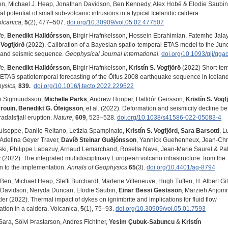
n, Michael J. Heap, Jonathan Davidson, Ben Kennedy, Alex Hobé & Elodie Saubin
 potential of small sub-volcanic intrusions in a typical Icelandic caldera
lcanica,
5
(2), 477–507.
doi.org/10.30909/vol.05.02.477507
fe,
Benedikt Halldórsson
, Birgir Hrafnkelsson, Hossein Ebrahimian, Fatemhe Jala
 Vogfjörð
(2022). Calibration of a Bayesian spatio-temporal ETAS model to the Ju
land seismic sequence.
Geophysical Journal International.
doi.org/10.1093/gji/gga
fe,
Benedikt Halldórsson
, Birgir Hrafnkelsson,
Kristín S. Vogfjörð
(2022)
Short-te
ETAS spatiotemporal forecasting of the Ölfus 2008 earthquake sequence in Iceland
ysics,
839.
doi.org/10.1016/j.tecto.2022.229522
nn Sigmundsson,
Michelle Parks
, Andrew Hooper, Halldór Geirsson,
Kristín S. Vogf
rouin, Benedikt G. Ófeigsson
, et al. (2022). Deformation and seismicity decline be
adalsfjall eruption.
Nature,
609
, 523–528.
doi.org/10.1038/s41586-022-05083-4
Guiseppe, Danilo Reitano, Letizia Spampinato,
Kristín S. Vogfjörd
,
Sara Barsotti
, L
 Adelina Geyer Traver,
Davíð Steinar Guðjónsson
, Yannick Guehenneux, Jean-Chr
i, Philippe Labazuy, Arnaud Lemarchand, Rosella Nave, Jean-Marie Saurel & Pat
 (2022). The integrated multidisciplinary European volcano infrastructure: from the
n to the implementation.
Annals of Geophysics
65
(3).
doi.org/10.4401/ag-8794
Ben, Michael Heap, Steffi Burchardt, Marlene Villeneuve, Hugh Tuffen, H. Albert Gil
Davidson, Neryda Duncan, Elodie Saubin,
Einar Bessi Gestsson
, Marzieh Anjom
ler (2022). Thermal impact of dykes on ignimbrite and implications for fluid flow
ation in a caldera. Volcanica,
5
(1), 75–93.
doi.org/10.30909/vol.05.01.7593
Sara, Sölvi Þrastarson, Andres Fichtner,
Yesim Çubuk-Sabuncu
&
Kristín