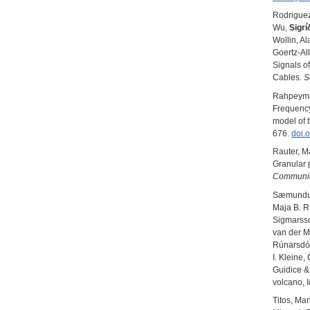
Rodriguez
Wu,
Sigrí
Wollin, Al
Goertz-Al
Signals o
Cables.
Se
Rahpeyma
Frequency
model of t
676.
doi.
Rauter, Ma
Granular 
Communic
Sæmundur 
Maja B. 
Sigmarsso
van der M
Rúnarsdótt
I. Kleine
Guidice &
volcano, 
Titos, Ma