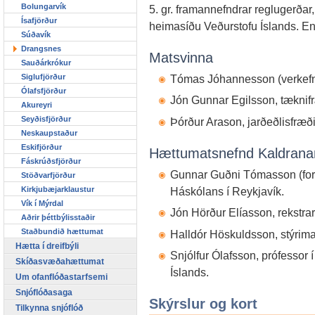
Bolungarvík
5. gr. framannefndrar reglugerðar,
Ísafjörður
heimasíðu Veðurstofu Íslands. En
Súðavík
Drangsnes
Matsvinna
Sauðárkrókur
Siglufjörður
Tómas Jóhannesson (verkefnis
Ólafsfjörður
Jón Gunnar Egilsson, tæknif
Akureyri
Seyðisfjörður
Þórður Arason, jarðeðlisfræð
Neskaupstaður
Eskifjörður
Hættumatsnefnd Kaldrana
Fáskrúðsfjörður
Gunnar Guðni Tómasson (forma
Stöðvarfjörður
Kirkjubæjarklaustur
Háskólans í Reykjavík.
Vík í Mýrdal
Jón Hörður Elíasson, rekstrar
Aðrir þéttbýlisstaðir
Staðbundið hættumat
Halldór Höskuldsson, stýrim
Hætta í dreifbýli
Snjólfur Ólafsson, prófessor 
Skíðasvæðahættumat
Íslands.
Um ofanflóðastarfsemi
Snjóflóðasaga
Skýrslur og kort
Tilkynna snjóflóð