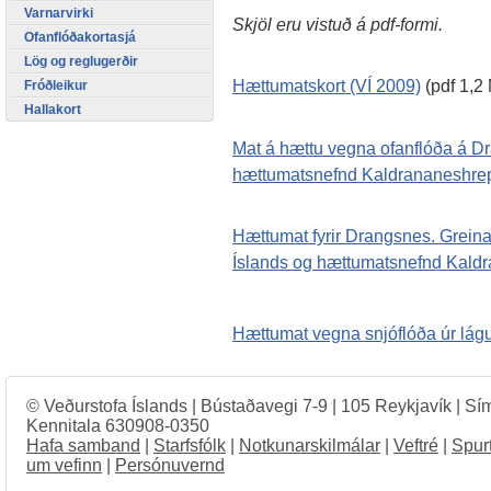
Varnarvirki
Skjöl eru vistuð á pdf-formi.
Ofanflóðakortasjá
Lög og reglugerðir
Hættumatskort (VÍ 2009)
(pdf 1,2
Fróðleikur
Hallakort
Mat á hættu vegna ofanflóða á D
hættumatsnefnd Kaldrananeshre
Hættumat fyrir Drangsnes. Grein
Íslands og hættumatsnefnd Kald
Hættumat vegna snjóflóða úr lá
© Veðurstofa Íslands | Bústaðavegi 7-9 | 105 Reykjavík | Sí
Kennitala 630908-0350
Hafa samband
|
Starfsfólk
|
Notkunarskilmálar
|
Veftré
|
Spur
um vefinn
|
Persónuvernd