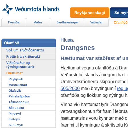
Reykjanesskagi
Sólmyr
Forsíða
Veður
Jarðhræringar
Vatnafar
Ofanflóð
Hlusta
Ofanflóð
Drangsnes
Spá um snjóflóðahættu
Fréttir frá skriðuvakt
Hættumat var staðfest af u
Viðbúnaður og
rýmingaráætlanir
Hættumat vegna ofanflóða á Drang
Hættumat
Veðurstofu Íslands á vegum hæt
Reykjavík
Umhverfisráðherra skipaði nefndi
Mosfellsbær
505/2000
með breytingum í
reglu
Ólafsvík
ofanflóða og flokkun og nýtingu 
Patreksfjörður
Tálknafjörður
Vinna við hættumat fyrir Drangsn
Bíldudalur
vettvangskönnun fór fram í febrúa
Þingeyri
hættumatsins voru kynntar með o
Flateyri
frammi til kynningar á skrifstofu 
Suðureyri