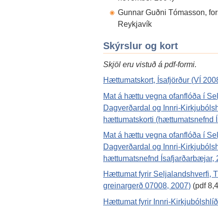
Gunnar Guðni Tómasson, forse
Reykjavík
Skýrslur og kort
Skjöl eru vistuð á pdf-formi.
Hættumatskort, Ísafjörður (VÍ 200
Mat á hættu vegna ofanflóða í Sel
Dagverðardal og Innri-Kirkjubólsh
hættumatskorti (hættumatsnefnd Í
Mat á hættu vegna ofanflóða í Sel
Dagverðardal og Innri-Kirkjubólsh
hættumatsnefnd Ísafjarðarbæjar,
Hættumat fyrir Seljalandshverfi,
greinargerð 07008, 2007)
(pdf 8,
Hættumat fyrir Innri-Kirkjubólshlí