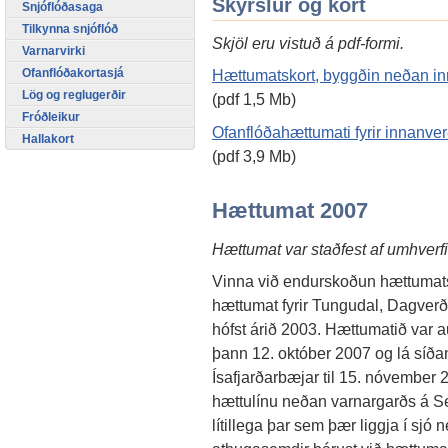
Skýrslur og kort
Snjóflóðasaga
Tilkynna snjóflóð
Skjöl eru vistuð á pdf-formi.
Varnarvirki
Ofanflóðakortasjá
Hættumatskort, byggðin neðan inna
Lög og reglugerðir
(pdf 1,5 Mb)
Fróðleikur
Ofanflóðahættumati fyrir innanve
Hallakort
(pdf 3,9 Mb)
Hættumat 2007
Hættumat var staðfest af umhverf
Vinna við endurskoðun hættumats 
hættumat fyrir Tungudal, Dagverða
hófst árið 2003. Hættumatið var a
þann 12. október 2007 og lá síðan 
Ísafjarðarbæjar til 15. nóvember
hættulínu neðan varnargarðs á Se
lítillega þar sem þær liggja í sjó