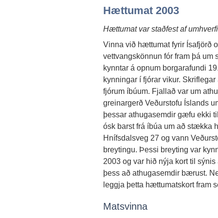
Hættumat 2003
Hættumat var staðfest af umhverf
Vinna við hættumat fyrir Ísafjörð 
vettvangskönnun fór fram þá um 
kynntar á opnum borgarafundi 19. 
kynningar í fjórar vikur. Skrifleg
fjórum íbúum. Fjallað var um at
greinargerð Veðurstofu Íslands
þessar athugasemdir gæfu ekki ti
ósk barst frá íbúa um að stækka h
Hnífsdalsveg 27 og vann Veðursto
breytingu. Þessi breyting var kyn
2003 og var hið nýja kort til sýnis 
þess að athugasemdir bærust. Nef
leggja þetta hættumatskort fram se
Matsvinna