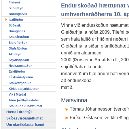
Flateyri
Endurskoðað hættumat va
Suðureyri
umhverfisráðherra 10. á
Bolungarvík
Ísafjörður
Vinna við endurskoðun hættumats
Súðavík
Gleiðarhjalla hófst 2009. Tilefni
Drangsnes
Sauðárkrókur
sem hafa fallið úr hlíðinni neðan
Siglufjörður
Gleiðarhjalla síðan ofanflóðahæt
Ólafsfjörður
unnið um aldamótin
Akureyri
2000 (Þorsteinn Arnalds o.fl., 20
Seyðisfjörður
snjóflóðahætta undir
Neskaupstaður
Eskifjörður
innanverðum hjallanum hafi verið
Fáskrúðsfjörður
að endurskoða
Stöðvarfjörður
matið.
Kirkjubæjarklaustur
Vík í Mýrdal
Matsvinna
Aðrir þéttbýlisstaðir
Staðbundið hættumat
Tómas Jóhannesson (verkefnis
Hætta í dreifbýli
Eiríkur Gíslason, verkfræðing
Skíðasvæðahættumat
Um ofanflóðastarfsemi