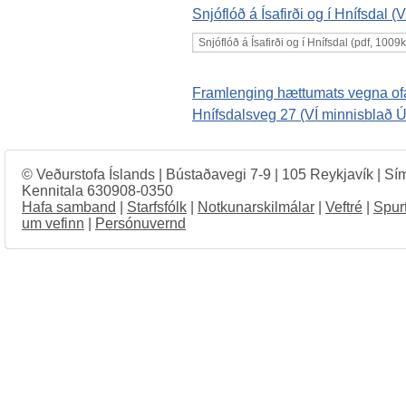
Snjóflóð á Ísafirði og í Hnífsdal 
Framlenging hættumats vegna ofanfl
Hnífsdalsveg 27 (VÍ minnisblað 
© Veðurstofa Íslands | Bústaðavegi 7-9 | 105 Reykjavík | Sí
Kennitala 630908-0350
Hafa samband
|
Starfsfólk
|
Notkunarskilmálar
|
Veftré
|
Spur
um vefinn
|
Persónuvernd