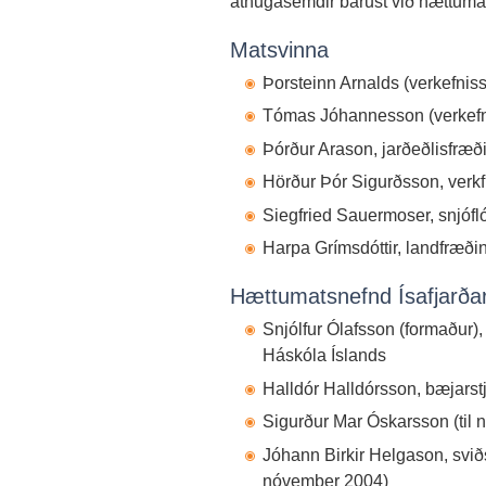
athugasemdir bárust við hættumat
Matsvinna
Þorsteinn Arnalds (verkefniss
Tómas Jóhannesson (verkefnis
Þórður Arason, jarðeðlisfræð
Hörður Þór Sigurðsson, verk
Siegfried Sauermoser, snjóf
Harpa Grímsdóttir, landfræði
Hættumatsnefnd Ísafjarða
Snjólfur Ólafsson (formaður),
Háskóla Íslands
Halldór Halldórsson, bæjarstj
Sigurður Mar Óskarsson (til
Jóhann Birkir Helgason, sviðs
nóvember 2004)