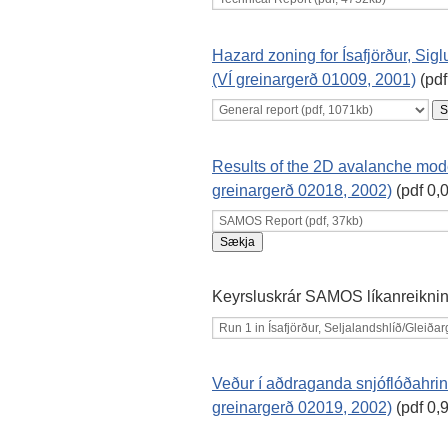
Hazard zoning for Ísafjörður, Sig
(VÍ greinargerð 01009, 2001)
(pdf
Results of the 2D avalanche mode
greinargerð 02018, 2002)
(pdf 0,
Keyrsluskrár SAMOS líkanreikni
Veður í aðdraganda snjóflóðahri
greinargerð 02019, 2002)
(pdf 0,