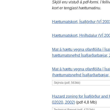
Skjöl eru vistuð á pdf-formi. Í fe
kort er tengjast hættumatinu.
Hættumatskort, Ísafjörður (VÍ 200
Hættumatskort, Hnífsdalur (VÍ 20
Mat á hættu vegna ofanflóða í Ís
hættumatsnefnd Ísafjarðarbæjar,
Mat á hættu vegna ofanflóða í Ís
(hættumatsnefnd Ísafjarðarbæjar,
Hazard zoning for Ísafjörður and H
02020, 2002)
(pdf 4,8 Mb)