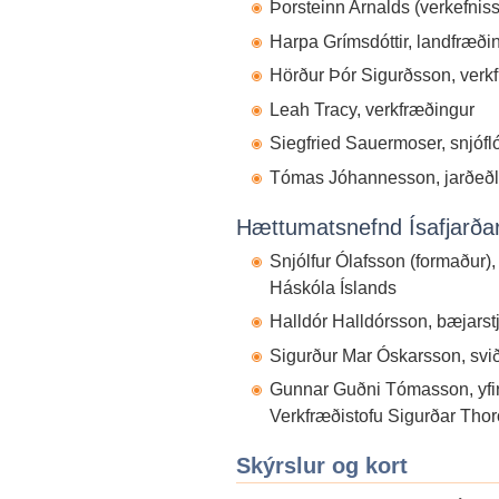
Þorsteinn Arnalds (verkefniss
Harpa Grímsdóttir, landfræði
Hörður Þór Sigurðsson, verk
Leah Tracy, verkfræðingur
Siegfried Sauermoser, snjóf
Tómas Jóhannesson, jarðeðl
Hættumatsnefnd Ísafjarða
Snjólfur Ólafsson (formaður),
Háskóla Íslands
Halldór Halldórsson, bæjarstj
Sigurður Mar Óskarsson, svið
Gunnar Guðni Tómasson, yfir
Verkfræðistofu Sigurðar Thor
Skýrslur og kort