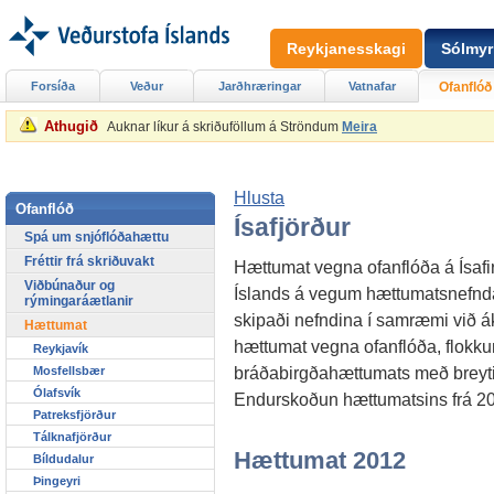
Reykjanesskagi
Sólmyr
Forsíða
Veður
Jarðhræringar
Vatnafar
Ofanflóð
Athugið
Auknar líkur á skriðuföllum á Ströndum
Meira
Hlusta
Ofanflóð
Ísafjörður
Spá um snjóflóðahættu
Fréttir frá skriðuvakt
Hættumat vegna ofanflóða á Ísafir
Viðbúnaður og
Íslands á vegum hættumatsnefnda
rýmingaráætlanir
skipaði nefndina í samræmi við 
Hættumat
hættumat vegna ofanflóða, flokk
Reykjavík
bráðabirgðahættumats með breyt
Mosfellsbær
Ólafsvík
Endurskoðun hættumatsins frá 200
Patreksfjörður
Tálknafjörður
Hættumat 2012
Bíldudalur
Þingeyri