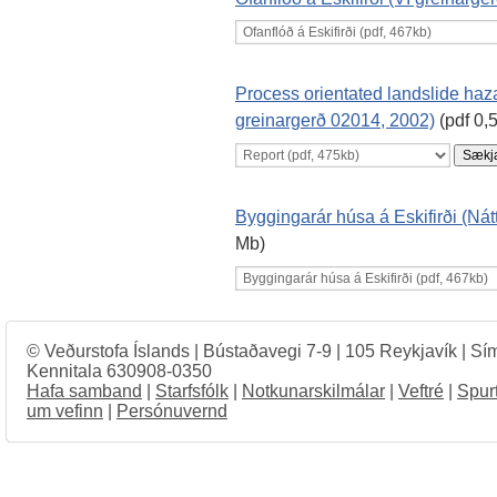
Process orientated landslide haza
greinargerð 02014, 2002)
(pdf 0,
Byggingarár húsa á Eskifirði (Ná
Mb)
© Veðurstofa Íslands | Bústaðavegi 7-9 | 105 Reykjavík | Sí
Kennitala 630908-0350
Hafa samband
|
Starfsfólk
|
Notkunarskilmálar
|
Veftré
|
Spur
um vefinn
|
Persónuvernd