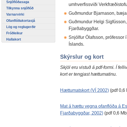
Snjóflóðasaga
umhverfissviði Verkfræðistof
Tilkynna snjóflóð
Guðmundur Bjarnason, bæjars
Varnarvirki
Ofanflóðakortasjá
Guðmundur Helgi Sigfússon,
Lög og reglugerðir
Fjarðabyggðar.
Fróðleikur
Snjólfur Ólafsson, prófessor 
Hallakort
Íslands.
Skýrslur og kort
Skjöl eru vistuð á pdf-formi. Í fe
kort er tengjast hættumatinu.
Hættumatskort (VÍ 2002)
(pdf 0,6
Mat á hættu vegna ofanflóða á Es
Fjarðabyggðar, 2002)
(pdf 0,6 Mb