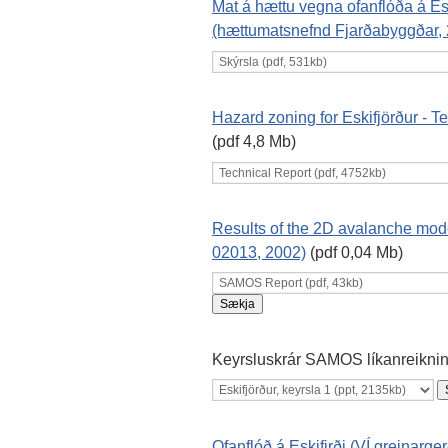
Mat á hættu vegna ofanflóða á Es
(hættumatsnefnd Fjarðabyggðar,
Hazard zoning for Eskifjörður - T
(pdf 4,8 Mb)
Results of the 2D avalanche mode
02013, 2002)
(pdf 0,04 Mb)
Keyrsluskrár SAMOS líkanreikni
Ofanflóð á Eskifirði (VÍ greinarg