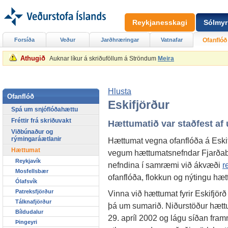
Reykjanesskagi
Sólmyr
Forsíða
Veður
Jarðhræringar
Vatnafar
Ofanflóð
Athugið
Auknar líkur á skriðuföllum á Ströndum
Meira
Hlusta
Ofanflóð
Eskifjörður
Spá um snjóflóðahættu
Fréttir frá skriðuvakt
Hættumatið var staðfest af
Viðbúnaður og
rýmingaráætlanir
Hættumat vegna ofanflóða á Eskifi
Hættumat
vegum hættumatsnefndar Fjarðab
Reykjavík
nefndina í samræmi við ákvæði
r
Mosfellsbær
ofanflóða, flokkun og nýtingu h
Ólafsvík
Patreksfjörður
Vinna við hættumat fyrir Eskifjör
Tálknafjörður
þá um sumarið. Niðurstöður hætt
Bíldudalur
29. apríl 2002 og lágu síðan frammi
Þingeyri