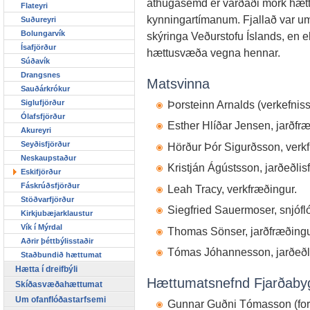
athugasemd er varðaði mörk hætt
Flateyri
kynningartímanum. Fjallað var u
Suðureyri
Bolungarvík
skýringa Veðurstofu Íslands, en ekk
Ísafjörður
hættusvæða vegna hennar.
Súðavík
Drangsnes
Matsvinna
Sauðárkrókur
Siglufjörður
Þorsteinn Arnalds (verkefnisst
Ólafsfjörður
Esther Hlíðar Jensen, jarðfræ
Akureyri
Seyðisfjörður
Hörður Þór Sigurðsson, verkf
Neskaupstaður
Kristján Ágústsson, jarðeðlis
Eskifjörður
Fáskrúðsfjörður
Leah Tracy, verkfræðingur.
Stöðvarfjörður
Siegfried Sauermoser, snjófl
Kirkjubæjarklaustur
Vík í Mýrdal
Thomas Sönser, jarðfræðingu
Aðrir þéttbýlisstaðir
Tómas Jóhannesson, jarðeðli
Staðbundið hættumat
Hætta í dreifbýli
Hættumatsnefnd Fjarðaby
Skíðasvæðahættumat
Um ofanflóðastarfsemi
Gunnar Guðni Tómasson (form