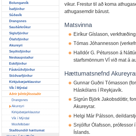
Bolungarvík
vikur. Frestur til að koma athug
Ísafjörður
athugasemdir bárust.
Súðavík
Drangsnes
Matsvinna
Sauðárkrókur
Siglufjörður
Eiríkur Gíslason, verkfræðing
Ólafsfjörður
Tómas Jóhannesson (verkefnis
Akureyri
Seyðisfjörður
Halldór G. Pétursson á Náttú
Neskaupstaður
starfsmönnum VÍ við mat á a
Eskifjörður
Fáskrúðsfjörður
Hættumatsnefnd Akureyra
Stöðvarfjörður
Kirkjubæjarklaustur
Gunnar Guðni Tómasson (forma
Vík í Mýrdal
Háskólans í Reykjavík.
Aðrir þéttbýlisstaðir
Sigrún Björk Jakobsdóttir, fo
Drangsnes
Akureyrar.
Akureyri
Kirkjubæjarklaustur
Helgi Már Pálsson, deildarst
Vík í Mýrdal
Snjólfur Ólafsson, prófessor 
Mosfellsbær
Staðbundið hættumat
Íslands.