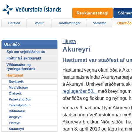
Reykjanesskagi
Sólmyr
Forsíða
Veður
Jarðhræringar
Vatnafar
Ofanflóð
Hlusta
Ofanflóð
Akureyri
Spá um snjóflóðahættu
Fréttir frá skriðuvakt
Hættumat var staðfest af u
Viðbúnaður og
rýmingaráætlanir
Hættumat vegna ofanflóða á Akure
Hættumat
hættumatsnefndar Akureyrarbæjar
Reykjavík
á Akureyri. Umhverfisráðherra ski
Mosfellsbær
reglugerðar 50...
með breytingum
Ólafsvík
ofanflóða og flokkun og nýtingu 
Patreksfjörður
Tálknafjörður
Vinna við hættumat fyrir Akureyri
Bíldudalur
starfsmanna Veðurstofunnar með
Þingeyri
Akureyrarbrekkur. Niðurstöður h
Flateyri
þann 8. apríl 2010 og lágu frammi t
Suðureyri