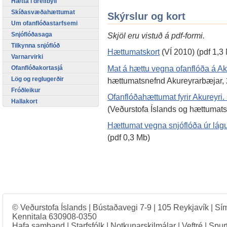
Hætta í dreifbýli
Skíðasvæðahættumat
Skýrslur og kort
Um ofanflóðastarfsemi
Snjóflóðasaga
Skjöl eru vistuð á pdf-formi.
Tilkynna snjóflóð
Hættumatskort
(VÍ 2010) (pdf 1,3
Varnarvirki
Mat á hættu vegna ofanflóða á Ak
Ofanflóðakortasjá
Lög og reglugerðir
hættumatsnefnd Akureyrarbæjar, 
Fróðleikur
Ofanflóðahættumat fyrir Akureyri
Hallakort
(Veðurstofa Íslands og hættumats
Hættumat vegna snjóflóða úr lá
(pdf 0,3 Mb)
© Veðurstofa Íslands | Bústaðavegi 7-9 | 105 Reykjavík | Sí
Kennitala 630908-0350
Hafa samband
|
Starfsfólk
|
Notkunarskilmálar
|
Veftré
|
Spur